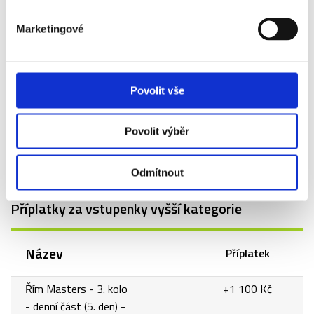
ITALIAN OPEN
Marketingové
Rome Masters, oficiálně dle sponzora Internazionali BNL d'Italia, je
tenisový turnaj ATP (spadá do kategorie Masters 1000) a WTA
Povolit vše
Tour (spadá do kategorie WTA Premier) - tedy budete mít
možnost spatřit nejen ty nejlepší tenisty, ale také tenistky
světa! Dějištěm jsou otevřené antukové dvorce areálu Foro Italico.
Povolit výběr
Jedná se o generálkou na pařížský antukový Grandslam French
Open. Turnaj představuje Mezinárodní mistrovství Itálie v tenise
(Italian Open).
Odmítnout
Příplatky za vstupenky vyšší kategorie
Název
Příplatek
Řím Masters - 3. kolo
+1 100 Kč
- denní část (5. den) -