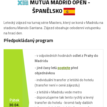
MUTUA MADRID OPEN -
ŠPANĚLSKO
Letecký zájezd na turnaj série Masters, který se koná v Madridu na
stadionu Manolo Santana. Zájezd obsahuje celodenní vstupenku
na hrací den.
Předpokládaný program
- v odpoledních hodinách
odlet z Prahy do
Madridu
- jiné časy letů
poptejte
před
objednávkou
- individuální transfer z letiště do hotelu
(transfer není v ceně zájezdu)
- z letiště v Madridu vede metro
- doporučujeme tak tento rychlý a levný
Pátek
transfer do hotelu - kromě řady dalších
30.04.