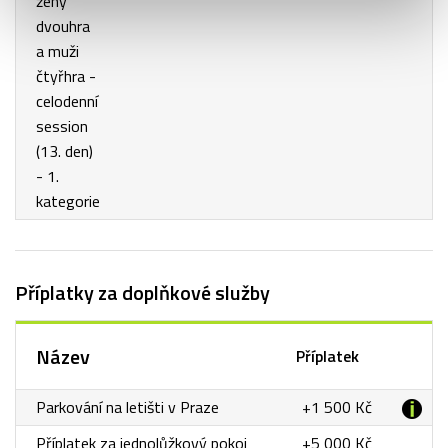
ženy
dvouhra
a muži
čtyřhra -
celodenní
session
(13. den)
- 1.
kategorie
Příplatky za doplňkové služby
Název
Příplatek
Parkování na letišti v Praze
+1 500 Kč
Příplatek za jednolůžkový pokoj
+5 000 Kč