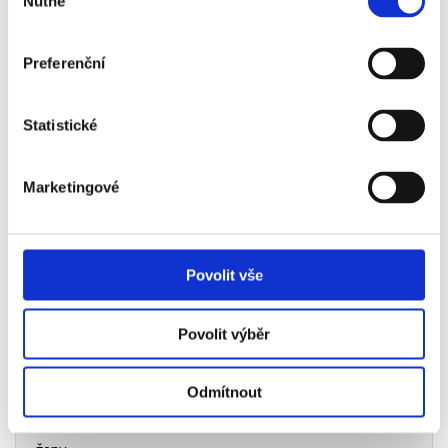
Nutné
souhlasu
- snídaně
- odhlášení z hotelu
Preferenční
- individuální program
Neděle
02.05.
- individuální transfer na letiště
Statistické
- v poledních hodinách
odlet z
Madridu do Prahy
Marketingové
Příplatky za vstupenky vyšší kategorie
Povolit vše
Název
Dostupnost
Příplatek
Povolit výběr
Mutua
Ano
+1 130 Kč
Madrid
Odmítnout
Open -
finále