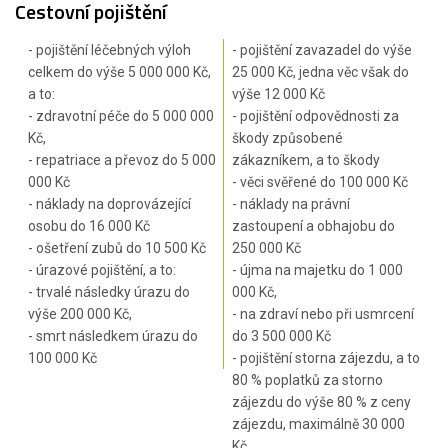
Cestovní pojištění
- pojištění léčebných výloh
- pojištění zavazadel do výše
celkem do výše 5 000 000 Kč,
25 000 Kč, jedna věc však do
a to:
výše 12 000 Kč
- zdravotní péče do 5 000 000
- pojištění odpovědnosti za
Kč,
škody způsobené
- repatriace a převoz do 5 000
zákazníkem, a to škody
000 Kč
- věci svěřené do 100 000 Kč
- náklady na doprovázející
- náklady na právní
osobu do 16 000 Kč
zastoupení a obhajobu do
- ošetření zubů do 10 500 Kč
250 000 Kč
- úrazové pojištění, a to:
- újma na majetku do 1 000
- trvalé následky úrazu do
000 Kč,
výše 200 000 Kč,
- na zdraví nebo při usmrcení
- smrt následkem úrazu do
do 3 500 000 Kč
100 000 Kč
- pojištění storna zájezdu, a to
80 % poplatků za storno
zájezdu do výše 80 % z ceny
zájezdu, maximálně 30 000
Kč