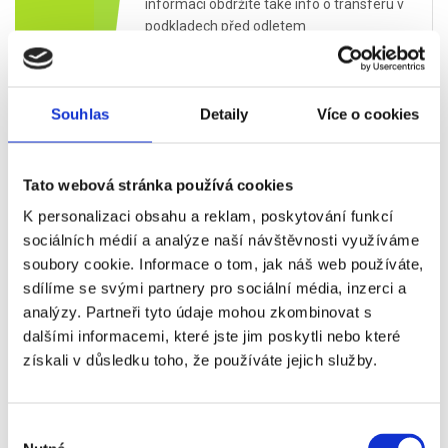
informací obdržíte také info o transferu v
podkladech před odletem
- ubytování v hotelu
- individuální volno (doporučujeme
prohlídku Madridu a jeho nejzajímavějších
Souhlas
Detaily
Více o cookies
památek:
Muzeum Královny Sofie,
Muzeum Prado, Palacio Real, Puerta de
Sol, Plaza de Cibeles...)
Tato webová stránka používá cookies
K personalizaci obsahu a reklam, poskytování funkcí
- snídaně
sociálních médií a analýze naší návštěvnosti využíváme
soubory cookie. Informace o tom, jak náš web používáte,
- individuální přesun k tenisovému areálu
sdílíme se svými partnery pro sociální média, inzerci a
Caja Mágica
- zápasy začínají v 14:00
analýzy. Partneři tyto údaje mohou zkombinovat s
Sobota
-
hlavní program dne:
14:00 - finále ženské
dalšími informacemi, které jste jim poskytli nebo které
01.05.
dvouhry a mužské čtyřhry (možnost
získali v důsledku toho, že používáte jejich služby.
doobjednat vstupenky vyšší kategorie)
- po skončení hracího dne individuální
přesun na hotel
Výběr