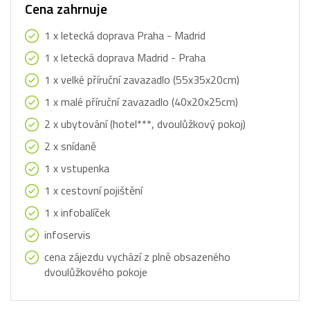
Cena zahrnuje
1 x letecká doprava Praha - Madrid
1 x letecká doprava Madrid - Praha
1 x velké příruční zavazadlo (55x35x20cm)
1 x malé příruční zavazadlo (40x20x25cm)
2 x ubytování (hotel***, dvoulůžkový pokoj)
2 x snídaně
1 x vstupenka
1 x cestovní pojištění
1 x infobalíček
infoservis
cena zájezdu vychází z plně obsazeného
dvoulůžkového pokoje