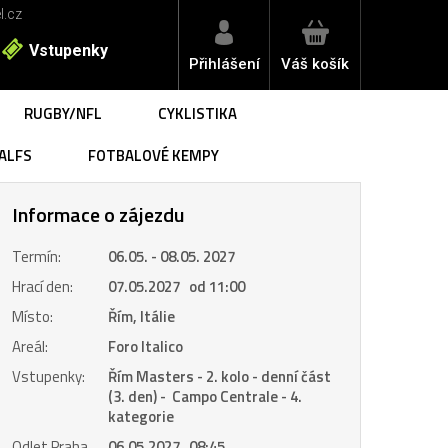
l.cz
Vstupenky
Přihlášení
Váš košík
RUGBY/NFL
CYKLISTIKA
ALFS
FOTBALOVÉ KEMPY
Informace o zájezdu
Termín:
06.05. - 08.05. 2027
Hrací den:
07.05.2027 od 11:00
Místo:
Řím, Itálie
Areál:
Foro Italico
Vstupenky:
Řím Masters - 2. kolo - denní část
(3. den) - Campo Centrale - 4.
kategorie
Odlet Praha
06.05.2027 08:45