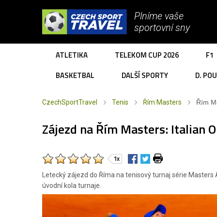
Plníme vaše
sportovní sny
ATLETIKA
TELEKOM CUP 2026
F1
BASKETBAL
DALŠÍ SPORTY
D. PO
CzechSportTravel
Tenis
Řím Masters
Řím Ma
Zájezd na Řím Masters: Italian O
1x
Letecký zájezd do Říma na tenisový turnaj série Masters
úvodní kola turnaje.