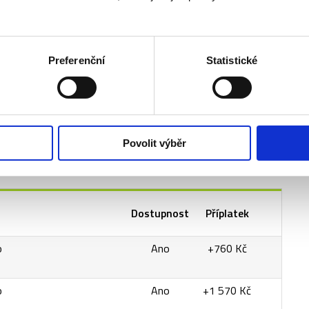
Preferenční
Statistické
ma do Prahy
Povolit výběr
Dostupnost
Příplatek
o
Ano
+760 Kč
o
Ano
+1 570 Kč