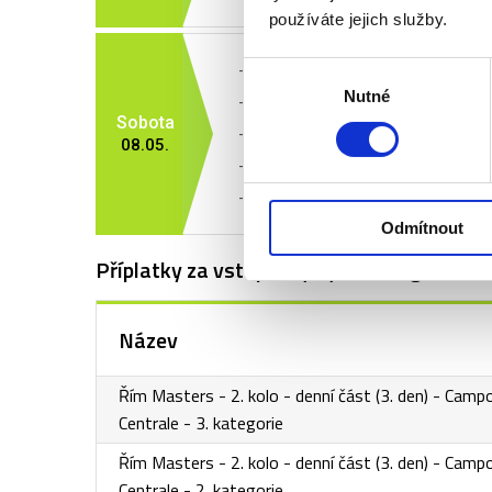
používáte jejich služby.
Výběr
- snídaně
Nutné
souhlasu
- odhlášení z hotelu
Sobota
- individuální program
08.05.
- individuální transfer na letiště
- v odpoledních hodinách
odlet z Ří
Odmítnout
Příplatky za vstupenky vyšší kategorie
Název
Řím Masters - 2. kolo - denní část (3. den) - Camp
Centrale - 3. kategorie
Řím Masters - 2. kolo - denní část (3. den) - Camp
Centrale - 2. kategorie