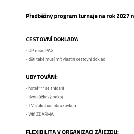
Předběžný program turnaje na rok 2027 
CESTOVNÍ DOKLADY:
- OP nebo PAS
- děti také musí mít vlastní cestovní doklad
UBYTOVÁNÍ:
- hotel*** se snídaní
- dvoulůžkový pokoj
- TV s plochou obrazovkou
- Wifi ZDARMA
FLEXIBILITA V ORGANIZACI ZÁJEZDU: