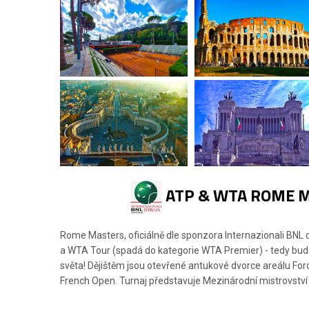
ATP & WTA ROME M
Rome Masters, oficiálně dle sponzora Internazionali BNL d
a WTA Tour (spadá do kategorie WTA Premier) - tedy budete
světa! Dějištěm jsou otevřené antukové dvorce areálu For
French Open. Turnaj představuje Mezinárodní mistrovství It