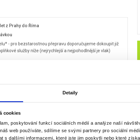
let z Prahy do Říma
návkou
hotelu* - pro bezstarostnou přepravu doporučujeme dokoupit již
plňkové služby níže (nejrychlejší a nejpohodlnější je vlak)
rohlídku Říma a jeho nejzajímavějších památek:
Koloseum,
a náměstí sv. Petra, Fontána Di Trevi, Španělské schody,
alazzo Venezia - muzeum umění...)
Detaily
reálu
Foro Italico
- zápasy začínají ve 11:00
á cookies
o mužské a ženské dvouhry (možnost doobjednat vstupenky
klam, poskytování funkcí sociálních médií a analýze naší návšt
 náš web používáte, sdílíme se svými partnery pro sociální média
í přesun na hotel
 s dalšími informacemi, které jste jim poskytli nebo které získa