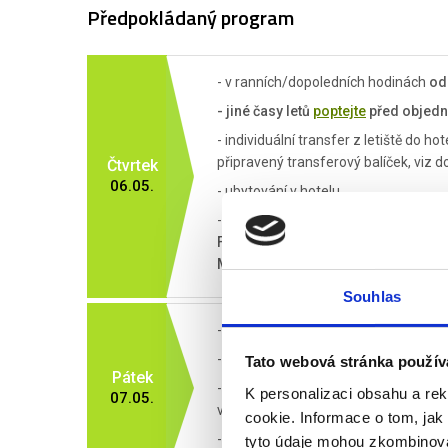
Předpokládaný program
- v ranních/dopoledních hodinách
od
- jiné časy letů
poptejte
před objed
- individuální transfer z letiště do 
připravený transferový balíček, viz do
Čtvrtek
06.05.
- ubytování v hotelu
- individuální volno (doporučujeme p
Forum Romanum, Vatikán - bazilika 
Monument to Victor Emmanuel II, P
Souhlas
- snídaně
- individuální přesun k tenisovému a
Tato webová stránka použív
Pátek
-
hlavní program dne:
11:00 - 2. kol
K personalizaci obsahu a re
07.05.
vyšší kategorie, či večerní session)
cookie. Informace o tom, jak
- po skončení hracího dne individuáln
tyto údaje mohou zkombinovat