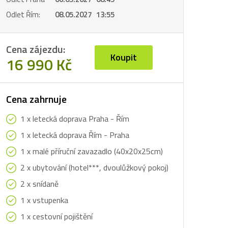
Odlet Řím:
08.05.2027 13:55
Cena zájezdu:
Koupit
16 990 Kč
Cena zahrnuje
1 x letecká doprava Praha - Řím
1 x letecká doprava Řím - Praha
1 x malé příruční zavazadlo (40x20x25cm)
2 x ubytování (hotel***, dvoulůžkový pokoj)
2 x snídaně
1 x vstupenka
1 x cestovní pojištění