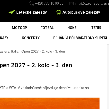
+420 730 10 00 00
info@czechsporttrave
Letecké zájezdy
Autobusové zájezdy
MOTOGP
FOTBAL
HOKEJ
TENIS
UKAZY
KONCERTY
BĚHÁNÍ A PŮLMARATONY SUPERH
sters: Italian Open 2027 - 2. kolo - 3. den
pen 2027 - 2. kolo - 3. den
 ATP a WTA. V základní ceně zájezdu je denní vstupenka na