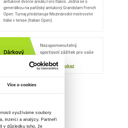
antukové dvorce areálu Foro Italico. Jedná se o
generálkou na pařížský antukový Grandslam French
Open. Turnaj představuje Mezinárodní mistrovství
Itálie v tenise (Italian Open).
Nezapomenutelný
Dárkový
sportovní zážitek pro vaše
poukaz
blízké.
Objednat poukaz
Více o cookies
ěvnosti využíváme soubory
, inzerci a analýzy. Partneři
li v důsledku toho, že