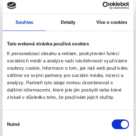
Souhlas
Detaily
Více o cookies
AUSTRALIAN OPEN - GRAND
Tato webová stránka používá cookies
SLAM
K personalizaci obsahu a reklam, poskytování funkcí
sociálních médií a analýze naší návštěvnosti využíváme
Příplatky za vstupenky vyšší kategorie
soubory cookie. Informace o tom, jak náš web používáte,
sdílíme se svými partnery pro sociální média, inzerci a
analýzy. Partneři tyto údaje mohou zkombinovat s
Název
Příplatek
dalšími informacemi, které jste jim poskytli nebo které
získali v důsledku toho, že používáte jejich služby.
Australian Open -
+3 500 Kč
Finále muži dvouhra -
3. kategorie
Výběr
Nutné
souhlasu
Australian Open -
+39 590 Kč
Finále muži dvouhra -