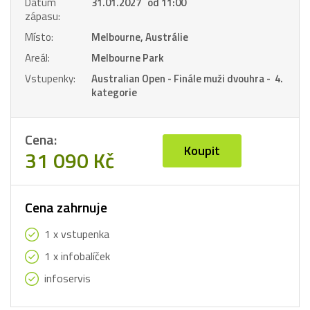
Datum
31.01.2027 od 11:00
zápasu:
Místo:
Melbourne, Austrálie
Areál:
Melbourne Park
Vstupenky:
Australian Open - Finále muži dvouhra - 4.
kategorie
Cena:
Koupit
31 090 Kč
Cena zahrnuje
1 x vstupenka
1 x infobalíček
infoservis