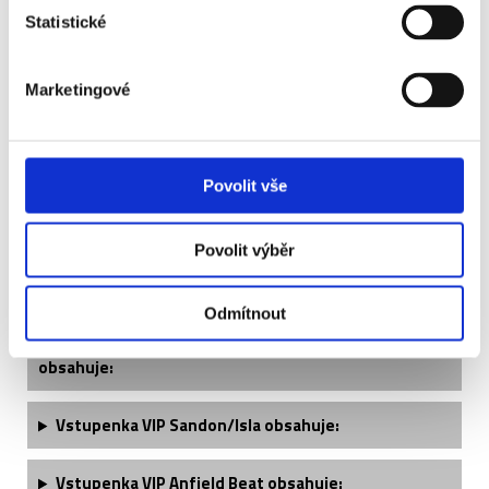
Club
Statistické
Liverpool FC - Crystal
+3 930 Kč
Palace - VIP Anfield
Marketingové
Beat
Povolit vše
Povolit výběr
Liverpool - popis vstupenek ↓
Odmítnout
Vstupenka VIP Sports Bar - Bronze / Silver / Gold
obsahuje:
Vstupenka VIP Sandon/Isla obsahuje:
Vstupenka VIP Anfield Beat obsahuje: