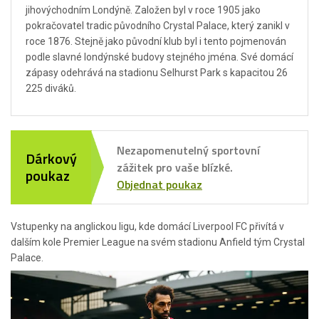
jihovýchodním Londýně. Založen byl v roce 1905 jako
pokračovatel tradic původního Crystal Palace, který zanikl v
roce 1876. Stejně jako původní klub byl i tento pojmenován
podle slavné londýnské budovy stejného jména. Své domácí
zápasy odehrává na stadionu Selhurst Park s kapacitou 26
225 diváků.
Nezapomenutelný sportovní
Dárkový
zážitek pro vaše blízké.
poukaz
Objednat poukaz
Vstupenky na anglickou ligu, kde domácí Liverpool FC přivítá v
dalším kole Premier League na svém stadionu Anfield tým Crystal
Palace.