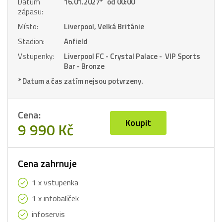
Datum
16.01.2027
*
od 00:00
zápasu:
Místo:
Liverpool, Velká Británie
Stadion:
Anfield
Vstupenky:
Liverpool FC - Crystal Palace - VIP Sports
Bar - Bronze
* Datum a čas zatím nejsou potvrzeny.
Cena:
Koupit
9 990 Kč
Cena zahrnuje
1 x vstupenka
1 x infobalíček
infoservis