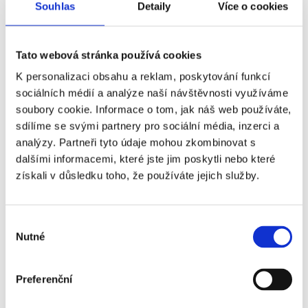
Souhlas
Detaily
Více o cookies
Příplatky za vstupenky vyšší kategorie
Tato webová stránka používá cookies
K personalizaci obsahu a reklam, poskytování funkcí
Název
Příplatek
sociálních médií a analýze naší návštěvnosti využíváme
soubory cookie. Informace o tom, jak náš web používáte,
Liverpool FC - Crystal
+790 Kč
sdílíme se svými partnery pro sociální média, inzerci a
Palace - VIP Village
analýzy. Partneři tyto údaje mohou zkombinovat s
dalšími informacemi, které jste jim poskytli nebo které
Liverpool FC - Crystal
+920 Kč
získali v důsledku toho, že používáte jejich služby.
Palace - VIP Sports
Bar - Silver
Liverpool FC - Crystal
+1 840 Kč
Výběr
Palace - VIP Sports
Nutné
souhlasu
Bar - Gold
Liverpool FC - Crystal
+3 670 Kč
Preferenční
Palace - VIP Premier