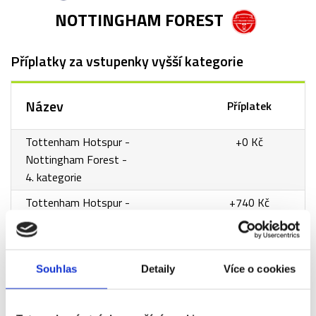
NOTTINGHAM FOREST
Příplatky za vstupenky vyšší kategorie
Název
Příplatek
Tottenham Hotspur -
+0 Kč
Nottingham Forest -
4. kategorie
Tottenham Hotspur -
+740 Kč
Nottingham Forest -
3. kategorie
Tottenham Hotspur -
+2 020 Kč
Souhlas
Detaily
Více o cookies
Nottingham Forest -
VIP Travel Club - 2.
kategorie