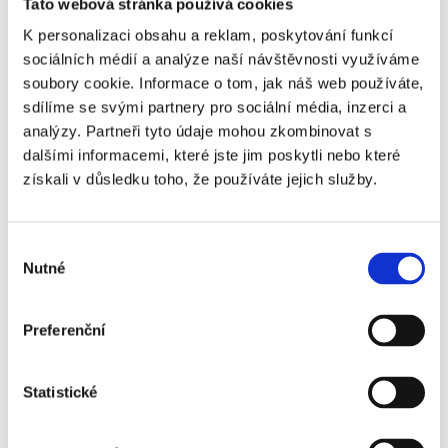
Tato webová stránka používá cookies
Tottenham Hotspur -
+2 940 Kč
K personalizaci obsahu a reklam, poskytování funkcí
Nottingham Forest -
sociálních médií a analýze naší návštěvnosti využíváme
VIP Travel Club - 1.
soubory cookie. Informace o tom, jak náš web používáte,
sdílíme se svými partnery pro sociální média, inzerci a
kategorie
analýzy. Partneři tyto údaje mohou zkombinovat s
Tottenham Hotspur -
+3 860 Kč
dalšími informacemi, které jste jim poskytli nebo které
Nottingham Forest -
získali v důsledku toho, že používáte jejich služby.
VIP Travel Club Gold
Tottenham Hotspur -
+5 940 Kč
Výběr
Nottingham Forest -
Nutné
souhlasu
VIP Travel Club
Premium
Preferenční
Tottenham Hotspur -
+9 090 Kč
Nottingham Forest -
VIP Stratus
Statistické