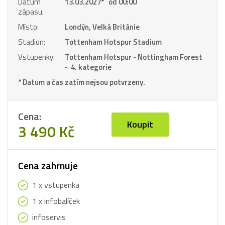
Datum
13.03.2027
*
od 00:00
zápasu:
Místo:
Londýn, Velká Británie
Stadion:
Tottenham Hotspur Stadium
Vstupenky:
Tottenham Hotspur - Nottingham Forest
- 4. kategorie
* Datum a čas zatím nejsou potvrzeny.
Cena:
Koupit
3 490 Kč
Cena zahrnuje
1 x vstupenka
1 x infobalíček
infoservis