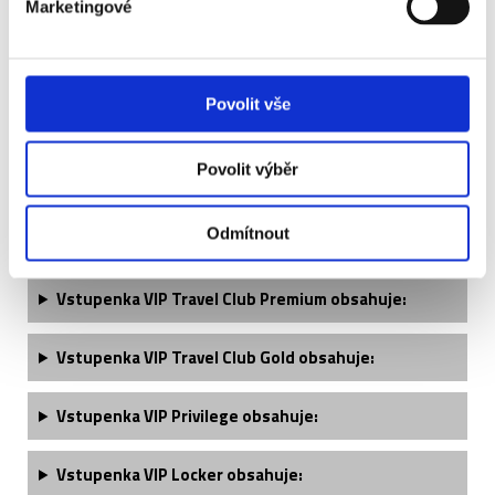
Marketingové
Povolit vše
Tottenham Hotspur - popis vstupenek ↓
Povolit výběr
Vstupenka VIP Travel Club - 2. kategorie obsahuje:
Odmítnout
Vstupenka VIP Travel Club - 1. kategorie obsahuje:
Vstupenka VIP Travel Club Premium obsahuje:
Vstupenka VIP Travel Club Gold obsahuje:
Vstupenka VIP Privilege obsahuje:
Vstupenka VIP Locker obsahuje: