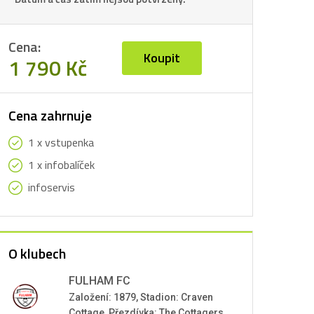
Cena:
Koupit
1 790 Kč
Cena zahrnuje
1 x vstupenka
1 x infobalíček
infoservis
O klubech
FULHAM FC
Založení: 1879, Stadion: Craven
Cottage, Přezdívka: The Cottagers