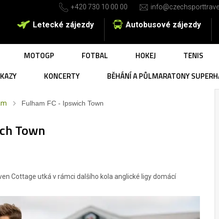
+420 730 10 00 00
info@czechsporttrave
Letecké zájezdy
Autobusové zájezdy
MOTOGP
FOTBAL
HOKEJ
TENIS
UKAZY
KONCERTY
BĚHÁNÍ A PŮLMARATONY SUPERH
am
Fulham FC - Ipswich Town
ich Town
n Cottage utká v rámci dalšího kola anglické ligy domácí