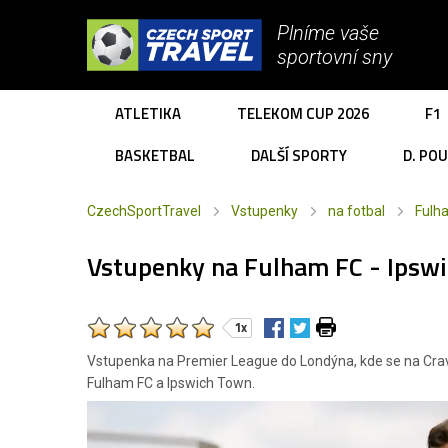
Plníme vaše
sportovní sny
ATLETIKA
TELEKOM CUP 2026
F1
BASKETBAL
DALŠÍ SPORTY
D. PO
CzechSportTravel
Vstupenky
na fotbal
Fulh
Vstupenky na Fulham FC - Ipsw
1x
Vstupenka na Premier League do Londýna, kde se na Crave
Fulham FC a Ipswich Town.