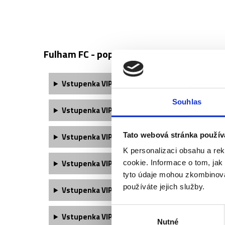
Fulham FC - popis vstupenek ↓
Vstupenka VIP Crabtree obsahuje:
Souhlas
Vstupenka VIP Matchday obsahuje:
Tato webová stránka použív
Vstupenka VIP Dugout obsahuje:
K personalizaci obsahu a re
Vstupenka VIP Thames Bar obsahuje:
cookie. Informace o tom, jak
tyto údaje mohou zkombinovat
používáte jejich služby.
Vstupenka VIP Sky Deck obsahuje:
Výběr
Vstupenka VIP Originals obsahuje:
Nutné
souhlasu