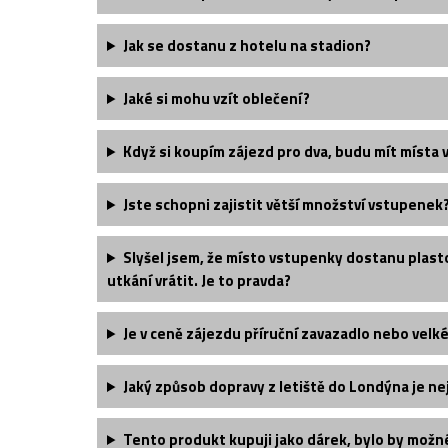
Jak se dostanu z hotelu na stadion?
Jaké si mohu vzít oblečení?
Když si koupím zájezd pro dva, budu mít místa 
Jste schopni zajistit větší množství vstupenek
Slyšel jsem, že místo vstupenky dostanu plast
utkání vrátit. Je to pravda?
Je v ceně zájezdu příruční zavazadlo nebo velk
Jaký způsob dopravy z letiště do Londýna je nej
Tento produkt kupuji jako dárek, bylo by možn