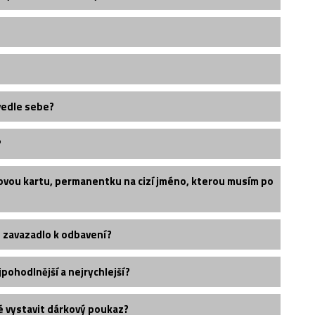
vedle sebe?
?
ovou kartu, permanentku na cizí jméno, kterou musím po
é zavazadlo k odbavení?
pohodlnější a nejrychlejší?
é vystavit dárkový poukaz?