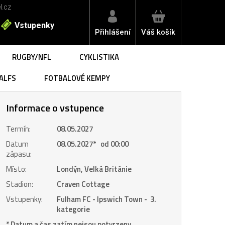
l.cz
Vstupenky
Přihlášení
Váš košík
RUGBY/NFL
CYKLISTIKA
ALFS
FOTBALOVÉ KEMPY
Informace o vstupence
Termín:
08.05.2027
Datum
08.05.2027
*
od 00:00
zápasu:
Místo:
Londýn, Velká Británie
Stadion:
Craven Cottage
Vstupenky:
Fulham FC - Ipswich Town - 3.
kategorie
* Datum a čas zatím nejsou potvrzeny.