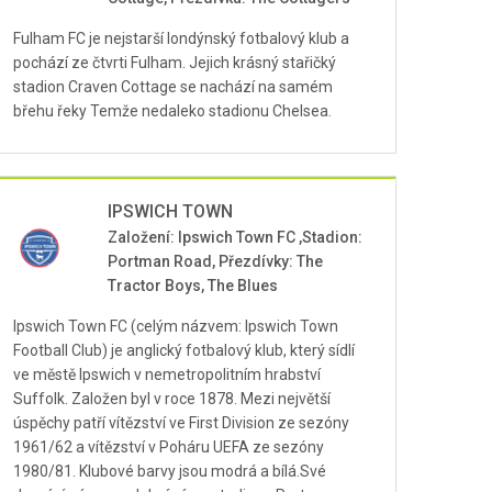
Fulham FC je nejstarší londýnský fotbalový klub a
pochází ze čtvrti Fulham. Jejich krásný stařičký
stadion Craven Cottage se nachází na samém
břehu řeky Temže nedaleko stadionu Chelsea.
IPSWICH TOWN
Založení: Ipswich Town FC ,Stadion:
Portman Road, Přezdívky: The
Tractor Boys, The Blues
Ipswich Town FC (celým názvem: Ipswich Town
Football Club) je anglický fotbalový klub, který sídlí
ve městě Ipswich v nemetropolitním hrabství
Suffolk. Založen byl v roce 1878. Mezi největší
úspěchy patří vítězství ve First Division ze sezóny
1961/62 a vítězství v Poháru UEFA ze sezóny
1980/81. Klubové barvy jsou modrá a bílá.Své