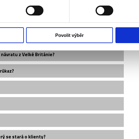
Povolit výběr
 návratu z Velké Británie?
průkaz?
ý se stará o klienty?