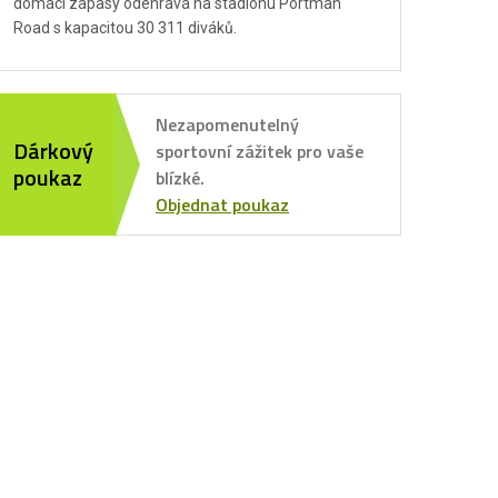
domácí zápasy odehrává na stadionu Portman
Road s kapacitou 30 311 diváků.
Nezapomenutelný
Dárkový
sportovní zážitek pro vaše
poukaz
blízké.
Objednat poukaz