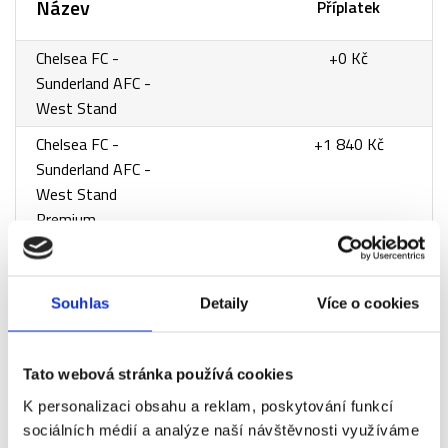
Název
Příplatek
Chelsea FC -
+0 Kč
Sunderland AFC -
West Stand
Chelsea FC -
+1 840 Kč
Sunderland AFC -
West Stand
Premium
Chelsea FC -
+2 760 Kč
Sunderland AFC - VIP
Museum
Souhlas
Detaily
Více o cookies
Chelsea FC -
+2 760 Kč
Sunderland AFC - VIP
Tato webová stránka používá cookies
Rose & Ball - sektor
K personalizaci obsahu a reklam, poskytování funkcí
EU7
sociálních médií a analýze naší návštěvnosti využíváme