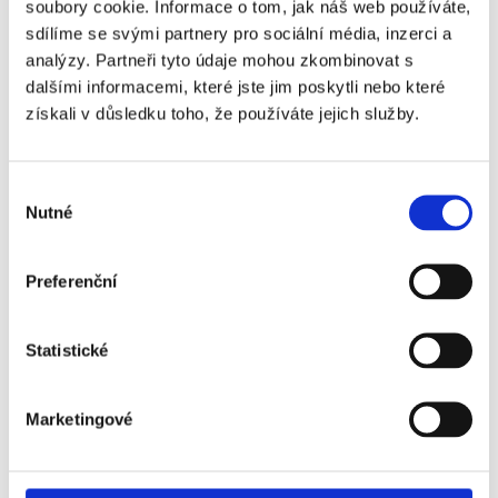
Chelsea FC -
+4 600 Kč
soubory cookie. Informace o tom, jak náš web používáte,
Sunderland AFC - VIP
sdílíme se svými partnery pro sociální média, inzerci a
Rose & Ball
analýzy. Partneři tyto údaje mohou zkombinovat s
dalšími informacemi, které jste jim poskytli nebo které
Chelsea FC -
+5 520 Kč
získali v důsledku toho, že používáte jejich služby.
Sunderland AFC - VIP
Blues Dining
Výběr
Chelsea FC -
+6 440 Kč
Nutné
souhlasu
Sunderland AFC - VIP
Rose & Ball - sektor
EU5
Preferenční
Chelsea FC -
+28 390 Kč
Sunderland AFC - VIP
Statistické
Dugout Club
Chelsea FC -
+39 640 Kč
Marketingové
Sunderland AFC - VIP
Diamond Suite