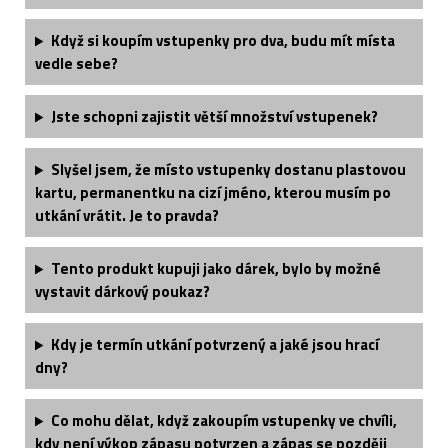
Když si koupím vstupenky pro dva, budu mít místa
vedle sebe?
Jste schopni zajistit větší množství vstupenek?
Slyšel jsem, že místo vstupenky dostanu plastovou
kartu, permanentku na cizí jméno, kterou musím po
utkání vrátit. Je to pravda?
Tento produkt kupuji jako dárek, bylo by možné
vystavit dárkový poukaz?
Kdy je termín utkání potvrzený a jaké jsou hrací
dny?
Co mohu dělat, když zakoupím vstupenky ve chvíli,
kdy není výkop zápasu potvrzen a zápas se později