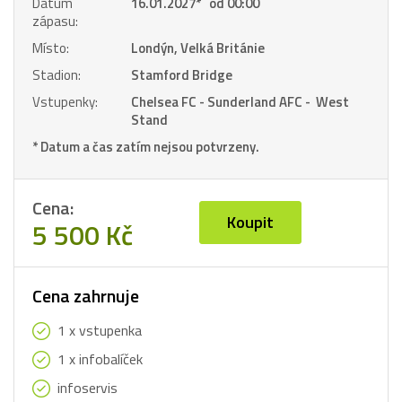
Datum
16.01.2027
*
od 00:00
zápasu:
Místo:
Londýn, Velká Británie
Stadion:
Stamford Bridge
Vstupenky:
Chelsea FC - Sunderland AFC - West
Stand
* Datum a čas zatím nejsou potvrzeny.
Cena:
Koupit
5 500 Kč
Cena zahrnuje
1 x vstupenka
1 x infobalíček
infoservis