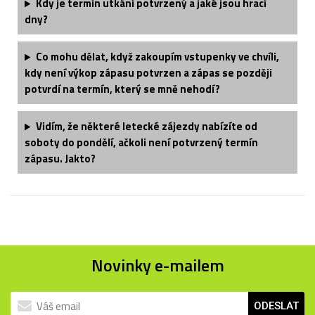
Kdy je termín utkání potvrzený a jaké jsou hrací
dny?
Co mohu dělat, když zakoupím vstupenky ve chvíli,
kdy není výkop zápasu potvrzen a zápas se později
potvrdí na termín, který se mně nehodí?
Vidím, že některé letecké zájezdy nabízíte od
soboty do pondělí, ačkoli není potvrzený termín
zápasu. Jakto?
Novinky e-mailem
ODESLAT