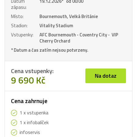
Datum
19.12.2026
*
od 00:00
zápasu:
Místo:
Bournemouth, Velká Británie
Stadion:
Vitality Stadium
Vstupenky:
AFC Bournemouth - Coventry City - VIP
Cherry Orchard
* Datum a čas zatím nejsou potvrzeny.
Cena vstupenky:
Na dotaz
9 690 Kč
Cena zahrnuje
1 x vstupenka
1 x infobalíček
infoservis