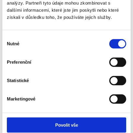
analýzy. Partneři tyto údaje mohou zkombinovat s
dalšími informacemi, které jste jim poskytli nebo které
Vstupenka
VIP Cherry Orchard
obsahuje:
získali v důsledku toho, že používáte jejich služby.
Výběr
Nutné
souhlasu
Často kladené otázky:
Preferenční
Musí být cestovní pas platný i nějakou dobu po
návratu z Velké Británie?
Statistické
Postačí pro cestu do Velké Británie občanský
průkaz?
Marketingové
Potřebuji do Velké Británie vízum?
Povolit vše
Je termín utkání finálně potvrzený?