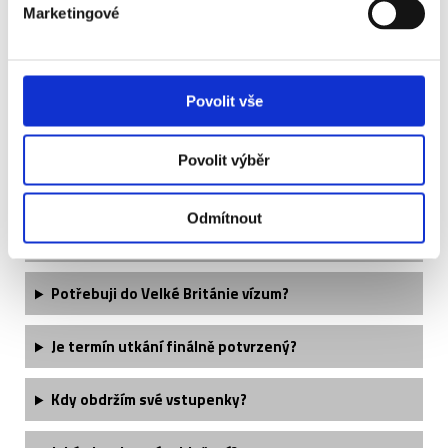
Marketingové
Často kladené otázky:
Povolit vše
Musí být cestovní pas platný i nějakou dobu po
Povolit výběr
návratu z Velké Británie?
Postačí pro cestu do Velké Británie občanský
Odmítnout
průkaz?
Potřebuji do Velké Británie vízum?
Je termín utkání finálně potvrzený?
Kdy obdržím své vstupenky?