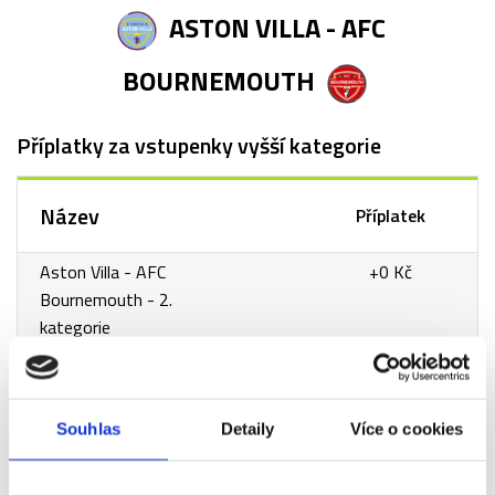
ASTON VILLA - AFC
BOURNEMOUTH
Příplatky za vstupenky vyšší kategorie
Název
Příplatek
Aston Villa - AFC
+0 Kč
Bournemouth - 2.
kategorie
Aston Villa - AFC
+370 Kč
Bournemouth - 1.
kategorie
Souhlas
Detaily
Více o cookies
Aston Villa - AFC
+2 300 Kč
Bournemouth - VIP