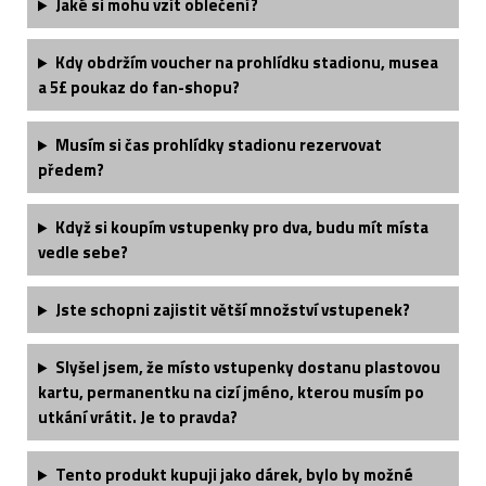
Jaké si mohu vzít oblečení?
Kdy obdržím voucher na prohlídku stadionu, musea
a 5£ poukaz do fan-shopu?
Musím si čas prohlídky stadionu rezervovat
předem?
Když si koupím vstupenky pro dva, budu mít místa
vedle sebe?
Jste schopni zajistit větší množství vstupenek?
Slyšel jsem, že místo vstupenky dostanu plastovou
kartu, permanentku na cizí jméno, kterou musím po
utkání vrátit. Je to pravda?
Tento produkt kupuji jako dárek, bylo by možné