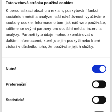
Tato webová stránka používá cookies
Grounds
K personalizaci obsahu a reklam, poskytování funkcí
sociálních médií a analýze naší návštěvnosti využíváme
soubory cookie. Informace o tom, jak náš web používáte,
sdílíme se svými partnery pro sociální média, inzerci a
analýzy. Partneři tyto údaje mohou zkombinovat s
dalšími informacemi, které jste jim poskytli nebo které
Aston Villa - popis vstupenek ↓
získali v důsledku toho, že používáte jejich služby.
Vstupenka VIP Grounds obsahuje:
Výběr
Nutné
souhlasu
Vstupenka VIP 150 Club obsahuje:
Preferenční
Vstupenka
VIP Star Lion
obsahuje:
Vstupenka
VIP Champions
obsahuje:
Statistické