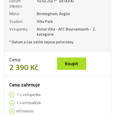
Datum
10.02.2027
*
od 00:00
zápasu:
Místo:
Birmingham, Anglie
Stadion:
Villa Park
Vstupenky:
Aston Villa - AFC Bournemouth - 2.
kategorie
* Datum a čas zatím nejsou potvrzeny.
Cena:
Koupit
2 390 Kč
Cena zahrnuje
1 x vstupenka
1 x infobalíček
infoservis