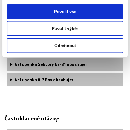
Vstupenka VIP Club Level obsahuje:
Povolit vše
Vstupenka VIP Executive Box obsahuje:
Povolit výběr
Vstupenka VIP Executive Box Premium obsahuje:
Odmítnout
Vstupenka VIP Woolwich obsahuje:
Vstupenka
Sektory 67-81
obsahuje:
Vstupenka
VIP Box
obsahuje:
Často kladené otázky: