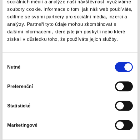
sociálních médií a analýze naší návštěvnosti využíváme
Bournemouth - VIP
soubory cookie. Informace o tom, jak náš web používáte,
Woolwich
sdílíme se svými partnery pro sociální média, inzerci a
Arsenal FC - AFC
+10 100 Kč
analýzy. Partneři tyto údaje mohou zkombinovat s
Bournemouth - VIP
dalšími informacemi, které jste jim poskytli nebo které
Woolwich - sektor
získali v důsledku toho, že používáte jejich služby.
66
Arsenal FC - AFC
+31 740 Kč
Výběr
Bournemouth - VIP
Nutné
souhlasu
Box
Preferenční
Statistické
Arsenal - popis vstupenek ↓
Marketingové