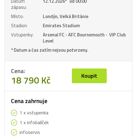
Datum
12.12.2026
*
od 00:00
zápasu:
Místo:
Londýn, Velká Británie
Stadion:
Emirates Stadium
Vstupenky:
Arsenal FC - AFC Bournemouth - VIP Club
Level
* Datum a čas zatím nejsou potvrzeny.
Cena:
Koupit
18 790 Kč
Cena zahrnuje
1 x vstupenka
1 x infobalíček
infoservis