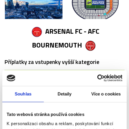
ARSENAL FC - AFC
BOURNEMOUTH
Příplatky za vstupenky vyšší kategorie
Název
Příplatek
Arsenal FC - AFC
+2 750 Kč
Souhlas
Detaily
Více o cookies
Bournemouth - VIP
Club Level - sektor
Tato webová stránka používá cookies
66
K personalizaci obsahu a reklam, poskytování funkcí
Arsenal FC - AFC
+7 340 Kč