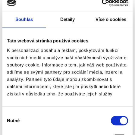
Název
Příplatek
Souhlas
Detaily
Více o cookies
Crystal Palace -
+0 Kč
Manchester United -
1. kategorie
Tato webová stránka používá cookies
Crystal Palace -
+9 190 Kč
K personalizaci obsahu a reklam, poskytování funkcí
Manchester United -
sociálních médií a analýze naší návštěvnosti využíváme
VIP Executive Box
soubory cookie. Informace o tom, jak náš web používáte,
sdílíme se svými partnery pro sociální média, inzerci a
Crystal Palace -
+13 280 Kč
analýzy. Partneři tyto údaje mohou zkombinovat s
Manchester United -
dalšími informacemi, které jste jim poskytli nebo které
VIP Directors Box
získali v důsledku toho, že používáte jejich služby.
Crystal Palace -
+16 140 Kč
Manchester United -
Výběr
VIP Lounge
Nutné
souhlasu
Crystal Palace -
+21 170 Kč