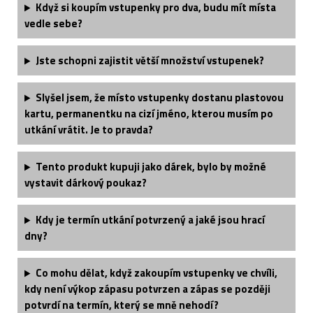
Když si koupím vstupenky pro dva, budu mít místa
vedle sebe?
Jste schopni zajistit větší množství vstupenek?
Slyšel jsem, že místo vstupenky dostanu plastovou
kartu, permanentku na cizí jméno, kterou musím po
utkání vrátit. Je to pravda?
Tento produkt kupuji jako dárek, bylo by možné
vystavit dárkový poukaz?
Kdy je termín utkání potvrzený a jaké jsou hrací
dny?
Co mohu dělat, když zakoupím vstupenky ve chvíli,
kdy není výkop zápasu potvrzen a zápas se později
potvrdí na termín, který se mně nehodí?