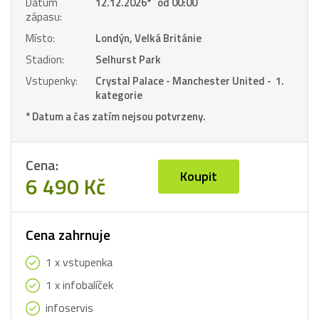
Datum
12.12.2026
*
od 00:00
zápasu:
Místo:
Londýn, Velká Británie
Stadion:
Selhurst Park
Vstupenky:
Crystal Palace - Manchester United - 1.
kategorie
* Datum a čas zatím nejsou potvrzeny.
Cena:
Koupit
6 490 Kč
Cena zahrnuje
1 x vstupenka
1 x infobalíček
infoservis