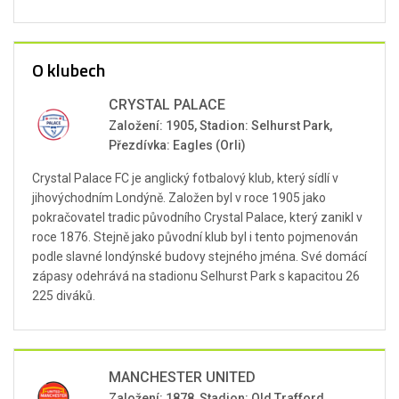
O klubech
CRYSTAL PALACE
Založení: 1905, Stadion: Selhurst Park,
Přezdívka: Eagles (Orli)
Crystal Palace FC je anglický fotbalový klub, který sídlí v
jihovýchodním Londýně. Založen byl v roce 1905 jako
pokračovatel tradic původního Crystal Palace, který zanikl v
roce 1876. Stejně jako původní klub byl i tento pojmenován
podle slavné londýnské budovy stejného jména. Své domácí
zápasy odehrává na stadionu Selhurst Park s kapacitou 26
225 diváků.
MANCHESTER UNITED
Založení: 1878, Stadion: Old Trafford,