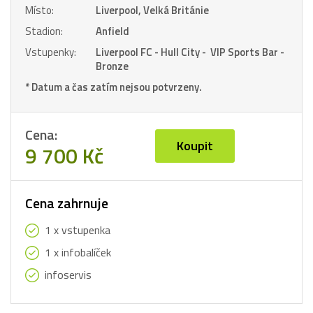
Místo:
Liverpool, Velká Británie
Stadion:
Anfield
Vstupenky:
Liverpool FC - Hull City - VIP Sports Bar -
Bronze
* Datum a čas zatím nejsou potvrzeny.
Cena:
Koupit
9 700 Kč
Cena zahrnuje
1 x vstupenka
1 x infobalíček
infoservis