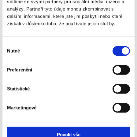
Gold
sdílíme se svými partnery pro sociální média, inzerci a
analýzy. Partneři tyto údaje mohou zkombinovat s
Liverpool FC - Hull City
+1 870 Kč
dalšími informacemi, které jste jim poskytli nebo které
- VIP Village
získali v důsledku toho, že používáte jejich služby.
Liverpool FC - Hull City
+3 680 Kč
- VIP Premier Club
Výběr
Liverpool FC - Hull City
+6 280 Kč
Nutné
souhlasu
- VIP Anfield Beat
Preferenční
Statistické
Liverpool - popis vstupenek ↓
Marketingové
Vstupenka VIP Sports Bar - Bronze / Silver / Gold
obsahuje:
Povolit vše