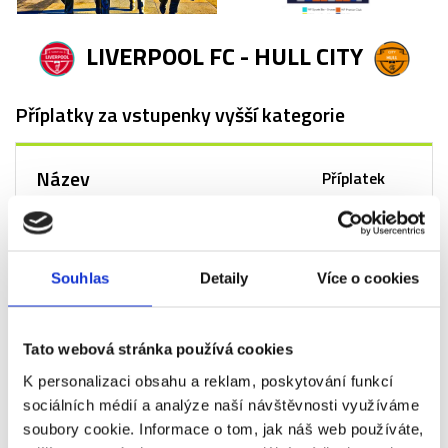
LIVERPOOL FC - HULL CITY
Příplatky za vstupenky vyšší kategorie
Název
Příplatek
Liverpool FC - Hull City
+0 Kč
- VIP Sports Bar -
Bronze
Souhlas
Detaily
Více o cookies
Liverpool FC - Hull City
+920 Kč
- VIP Sports Bar -
Tato webová stránka používá cookies
Silver
K personalizaci obsahu a reklam, poskytování funkcí
Liverpool FC - Hull City
+1 840 Kč
sociálních médií a analýze naší návštěvnosti využíváme
- VIP Sports Bar -
soubory cookie. Informace o tom, jak náš web používáte,