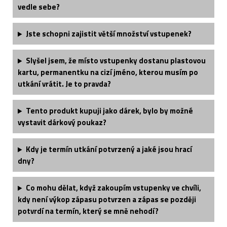
vedle sebe?
Jste schopni zajistit větší množství vstupenek?
Slyšel jsem, že místo vstupenky dostanu plastovou
kartu, permanentku na cizí jméno, kterou musím po
utkání vrátit. Je to pravda?
Tento produkt kupuji jako dárek, bylo by možné
vystavit dárkový poukaz?
Kdy je termín utkání potvrzený a jaké jsou hrací
dny?
Co mohu dělat, když zakoupím vstupenky ve chvíli,
kdy není výkop zápasu potvrzen a zápas se později
potvrdí na termín, který se mně nehodí?