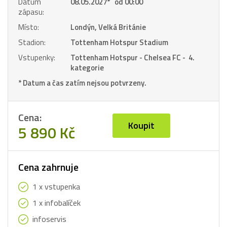
Datum
08.05.2027
*
od 00:00
zápasu:
Místo:
Londýn, Velká Británie
Stadion:
Tottenham Hotspur Stadium
Vstupenky:
Tottenham Hotspur - Chelsea FC - 4.
kategorie
* Datum a čas zatím nejsou potvrzeny.
Cena:
Koupit
5 890 Kč
Cena zahrnuje
1 x vstupenka
1 x infobalíček
infoservis