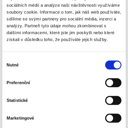
- Chelsea FC - VIP
sociálních médií a analýze naší návštěvnosti využíváme
Travel Club - 1.
soubory cookie. Informace o tom, jak náš web používáte,
kategorie
sdílíme se svými partnery pro sociální média, inzerci a
Tottenham Hotspur
+6 070 Kč
analýzy. Partneři tyto údaje mohou zkombinovat s
- Chelsea FC - VIP
dalšími informacemi, které jste jim poskytli nebo které
Travel Club Gold
získali v důsledku toho, že používáte jejich služby.
Tottenham Hotspur
+7 520 Kč
- Chelsea FC - VIP
Výběr
Travel Club Premium
Nutné
souhlasu
Tottenham Hotspur
+13 830 Kč
- Chelsea FC - VIP
Preferenční
Stratus
Statistické
Marketingové