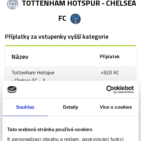
TOTTENHAM HOTSPUR - CHELSEA
FC
Příplatky za vstupenky vyšší kategorie
Název
Příplatek
Tottenham Hotspur
+920 Kč
- Chelsea FC - 3.
kategorie
Tottenham Hotspur
+3 490 Kč
- Chelsea FC - VIP
Souhlas
Detaily
Více o cookies
Travel Club - 2.
kategorie
Tato webová stránka používá cookies
Tottenham Hotspur
+4 230 Kč
K personalizaci obsahu a reklam, poskytování funkcí