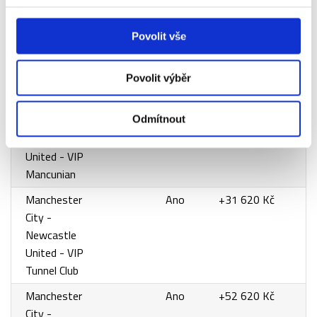
Manchester
Ano
+11 200 Kč
City -
Povolit vše
Newcastle
United - VIP
Citizens
Povolit výběr
Manchester
Ano
+15 800 Kč
City -
Odmítnout
Newcastle
United - VIP
Mancunian
Manchester
Ano
+31 620 Kč
City -
Newcastle
United - VIP
Tunnel Club
Manchester
Ano
+52 620 Kč
City -