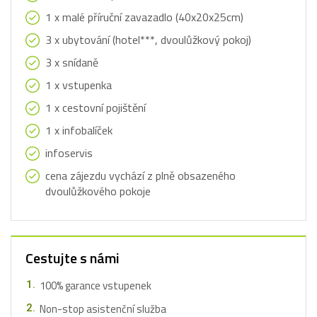
1 x malé příruční zavazadlo (40x20x25cm)
3 x ubytování (hotel***, dvoulůžkový pokoj)
3 x snídaně
1 x vstupenka
1 x cestovní pojištění
1 x infobalíček
infoservis
cena zájezdu vychází z plně obsazeného
dvoulůžkového pokoje
Cestujte s námi
100% garance vstupenek
Non-stop asistenční služba