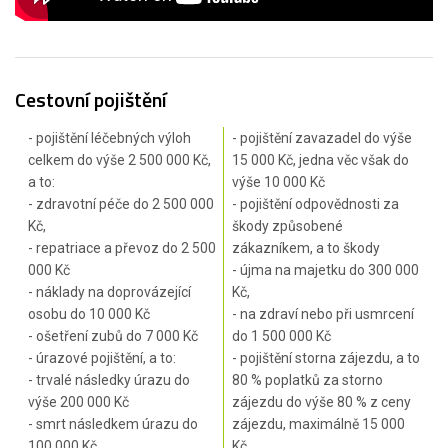
Cestovní pojištění
- pojištění léčebných výloh
- pojištění zavazadel do výše
celkem do výše 2 500 000 Kč,
15 000 Kč, jedna věc však do
a to:
výše 10 000 Kč
- zdravotní péče do 2 500 000
- pojištění odpovědnosti za
Kč,
škody způsobené
- repatriace a převoz do 2 500
zákazníkem, a to škody
000 Kč
- újma na majetku do 300 000
- náklady na doprovázející
Kč,
osobu do 10 000 Kč
- na zdraví nebo při usmrcení
- ošetření zubů do 7 000 Kč
do 1 500 000 Kč
- úrazové pojištění, a to:
- pojištění storna zájezdu, a to
- trvalé následky úrazu do
80 % poplatků za storno
výše 200 000 Kč
zájezdu do výše 80 % z ceny
- smrt následkem úrazu do
zájezdu, maximálně 15 000
100 000 Kč
Kč