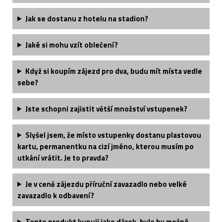
Jak se dostanu z hotelu na stadion?
Jaké si mohu vzít oblečení?
Když si koupím zájezd pro dva, budu mít místa vedle
sebe?
Jste schopni zajistit větší množství vstupenek?
Slyšel jsem, že místo vstupenky dostanu plastovou
kartu, permanentku na cizí jméno, kterou musím po
utkání vrátit. Je to pravda?
Je v ceně zájezdu příruční zavazadlo nebo velké
zavazadlo k odbavení?
Tento produkt kupuji jako dárek, bylo by možné