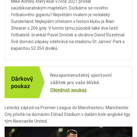
Mike Ashley, který klub v roce 2021 prodal
saúdskoarabským majitelům. Dočkáme se nového
fotbalového gigantu? Největším rivalem je nedaleký
Sunderland. Nejlepším střelcem v historii klubu je Alan
Shearer s 206 góly. V tomto týmu působili také dva čeští
fotbalisté: brankář Pavel Srníček a obránce David Rozehnal.
Své domácí zápasy odehrává na stadionu St James' Park s
kapacitou 52 354 diváků.
Nezapomenutelný sportovní
Dárkový
zážitek pro vaše blízké.
poukaz
Objednat poukaz
Letecký zájezd na Premier League do Manchesteru. Manchester
City přivítá na domácím Etihad Stadium v dalším kole anglické ligy
tým Newcastle United.