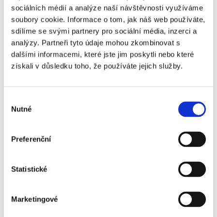
Sports Bar
sociálních médií a analýze naší návštěvnosti využíváme
soubory cookie. Informace o tom, jak náš web používáte,
Manchester
Ano
+5 110 Kč
sdílíme se svými partnery pro sociální média, inzerci a
City -
analýzy. Partneři tyto údaje mohou zkombinovat s
Newcastle
dalšími informacemi, které jste jim poskytli nebo které
United - VIP
získali v důsledku toho, že používáte jejich služby.
Manager
Manchester
Ano
+7 640 Kč
Výběr
City -
Nutné
souhlasu
Newcastle
United - VIP
1894 Bar
Preferenční
Manchester
Ano
+7 640 Kč
City -
Statistické
Newcastle
United - VIP
Marketingové
Commonwealth