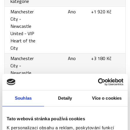
kategorie
Manchester
Ano
+1 920 Kč
City -
Newcastle
United - VIP
Heart of the
City
Manchester
Ano
+3 180 Kč
City -
Newcastle
United - VIP
Heart of the
City Premium
Souhlas
Detaily
Více o cookies
Manchester
Ano
+4 530 Kč
City -
Newcastle
Tato webová stránka používá cookies
United - VIP
K personalizaci obsahu a reklam, poskytování funkcí