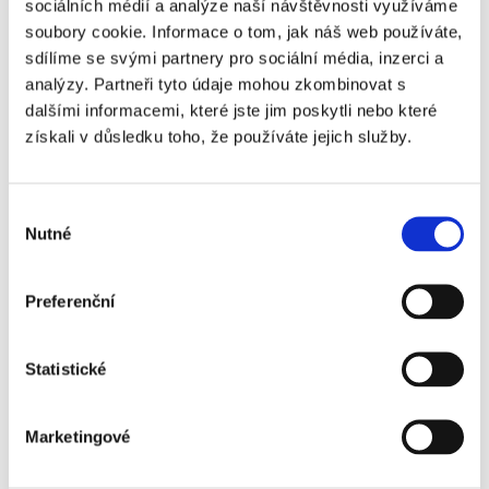
sociálních médií a analýze naší návštěvnosti využíváme
soubory cookie. Informace o tom, jak náš web používáte,
Aston Villa - popis vstupenek ↓
sdílíme se svými partnery pro sociální média, inzerci a
analýzy. Partneři tyto údaje mohou zkombinovat s
dalšími informacemi, které jste jim poskytli nebo které
Vstupenka VIP Grounds obsahuje:
získali v důsledku toho, že používáte jejich služby.
Vstupenka VIP 150 Club obsahuje:
Výběr
Nutné
souhlasu
Vstupenka
VIP Star Lion
obsahuje:
Vstupenka
VIP Champions
obsahuje:
Preferenční
Statistické
Marketingové
Často kladené otázky: