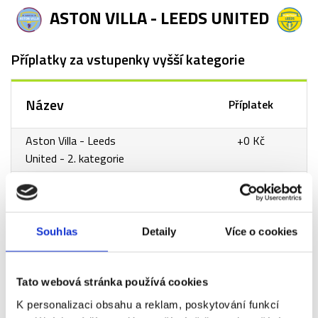
ASTON VILLA - LEEDS UNITED
Příplatky za vstupenky vyšší kategorie
Název
Příplatek
Aston Villa - Leeds
+0 Kč
United - 2. kategorie
Aston Villa - Leeds
+370 Kč
United - 1. kategorie
Aston Villa - Leeds
+2 570 Kč
Souhlas
Detaily
Více o cookies
United - VIP Grounds
Tato webová stránka používá cookies
K personalizaci obsahu a reklam, poskytování funkcí