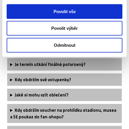
Musí být cestovní pas platný i nějakou dobu po
návratu z Velké Británie?
Povolit vše
Postačí pro cestu do Velké Británie občanský
Povolit výběr
průkaz?
Odmítnout
Potřebuji do Velké Británie vízum?
Je termín utkání finálně potvrzený?
Kdy obdržím své vstupenky?
Jaké si mohu vzít oblečení?
Kdy obdržím voucher na prohlídku stadionu, musea
a 5£ poukaz do fan-shopu?