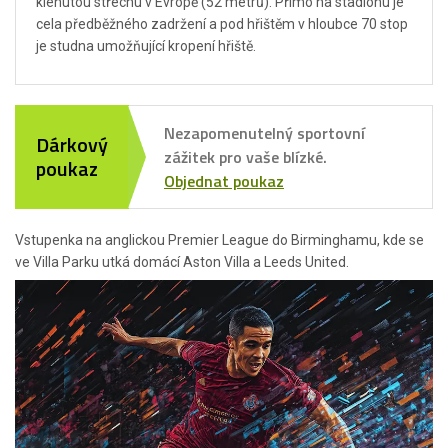
klenutou střechu v Evropě (52 metrů). Přímo na stadionu je
cela předběžného zadržení a pod hřištěm v hloubce 70 stop
je studna umožňující kropení hřiště.
Nezapomenutelný sportovní
Dárkový
zážitek pro vaše blízké.
poukaz
Objednat poukaz
Vstupenka na anglickou Premier League do Birminghamu, kde se
ve Villa Parku utká domácí Aston Villa a Leeds United.