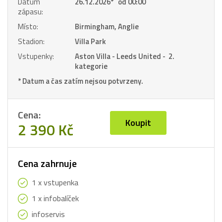
Datum
26.12.2026
*
od 00:00
zápasu:
Místo:
Birmingham, Anglie
Stadion:
Villa Park
Vstupenky:
Aston Villa - Leeds United - 2.
kategorie
* Datum a čas zatím nejsou potvrzeny.
Cena:
Koupit
2 390 Kč
Cena zahrnuje
1 x vstupenka
1 x infobalíček
infoservis