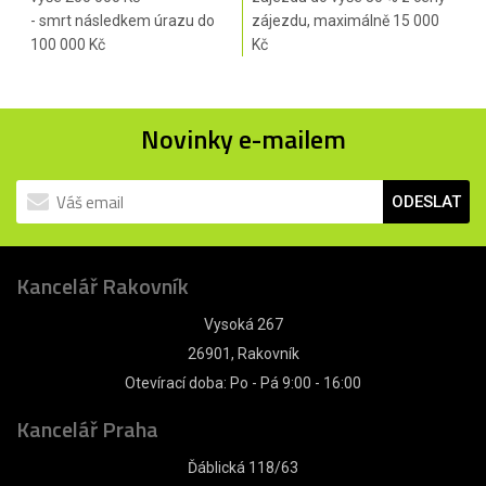
- smrt následkem úrazu do
zájezdu, maximálně 15 000
100 000 Kč
Kč
Novinky e-mailem
ODESLAT
Kancelář Rakovník
Vysoká 267
26901, Rakovník
Otevírací doba: Po - Pá 9:00 - 16:00
Kancelář Praha
Ďáblická 118/63