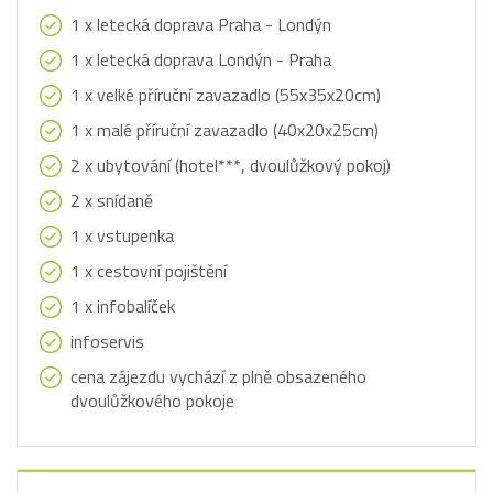
1 x letecká doprava Praha - Londýn
1 x letecká doprava Londýn - Praha
1 x velké příruční zavazadlo (55x35x20cm)
1 x malé příruční zavazadlo (40x20x25cm)
2 x ubytování (hotel***, dvoulůžkový pokoj)
2 x snídaně
1 x vstupenka
1 x cestovní pojištění
1 x infobalíček
infoservis
cena zájezdu vychází z plně obsazeného
dvoulůžkového pokoje