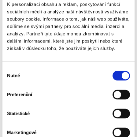
Hotspur -
K personalizaci obsahu a reklam, poskytování funkcí
Sunderland
sociálních médií a analýze naší návštěvnosti využíváme
AFC - VIP
soubory cookie. Informace o tom, jak náš web používáte,
Travel Club
sdílíme se svými partnery pro sociální média, inzerci a
analýzy. Partneři tyto údaje mohou zkombinovat s
Gold
dalšími informacemi, které jste jim poskytli nebo které
Tottenham
Ano
+5 940 Kč
získali v důsledku toho, že používáte jejich služby.
Hotspur -
Sunderland
AFC - VIP
Výběr
Travel Club
Nutné
souhlasu
Premium
Tottenham
Ano
+9 120 Kč
Preferenční
Hotspur -
Sunderland
Statistické
AFC - VIP
Stratus
Marketingové