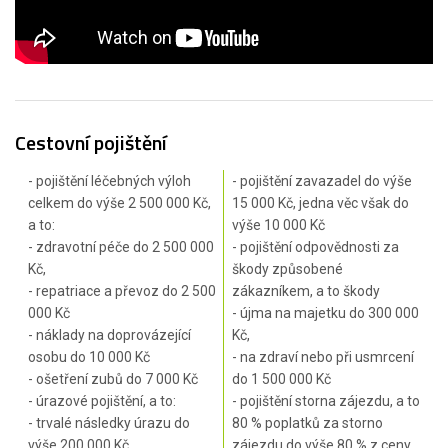
Cestovní pojištění
- pojištění léčebných výloh
- pojištění zavazadel do výše
celkem do výše 2 500 000 Kč,
15 000 Kč, jedna věc však do
a to:
výše 10 000 Kč
- zdravotní péče do 2 500 000
- pojištění odpovědnosti za
Kč,
škody způsobené
- repatriace a převoz do 2 500
zákazníkem, a to škody
000 Kč
- újma na majetku do 300 000
- náklady na doprovázející
Kč,
osobu do 10 000 Kč
- na zdraví nebo při usmrcení
- ošetření zubů do 7 000 Kč
do 1 500 000 Kč
- úrazové pojištění, a to:
- pojištění storna zájezdu, a to
- trvalé následky úrazu do
80 % poplatků za storno
výše 200 000 Kč
zájezdu do výše 80 % z ceny