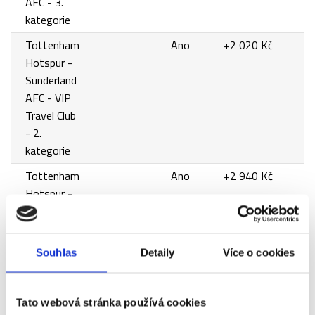
AFC - 3.
kategorie
Tottenham
Ano
+2 020 Kč
Hotspur -
Sunderland
AFC - VIP
Travel Club
- 2.
kategorie
Tottenham
Ano
+2 940 Kč
Hotspur -
Sunderland
AFC - VIP
Travel Club
Souhlas
Detaily
Více o cookies
- 1.
kategorie
Tato webová stránka používá cookies
Tottenham
Ano
+3 860 Kč