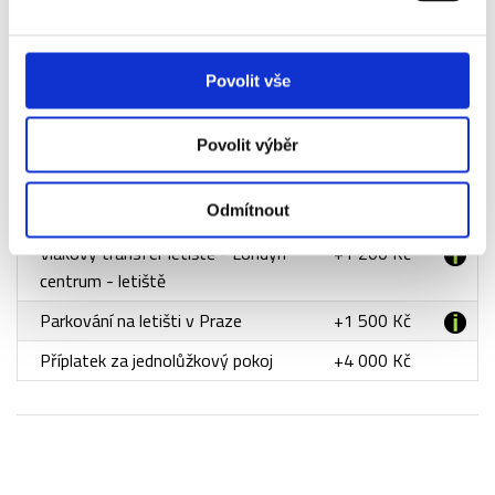
Příplatky za doplňkové služby
Povolit vše
Název
Příplatek
Povolit výběr
Autobusový transfer letiště -
+790 Kč
Odmítnout
Londýn centrum - letiště
Vlakový transfer letiště - Londýn
+1 200 Kč
centrum - letiště
Parkování na letišti v Praze
+1 500 Kč
Příplatek za jednolůžkový pokoj
+4 000 Kč