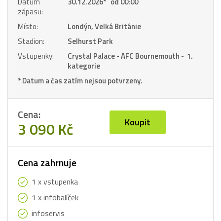
Datum
30.12.2026
*
od 00:00
zápasu:
Místo:
Londýn, Velká Británie
Stadion:
Selhurst Park
Vstupenky:
Crystal Palace - AFC Bournemouth - 1.
kategorie
* Datum a čas zatím nejsou potvrzeny.
Cena:
Koupit
3 090 Kč
Cena zahrnuje
1 x vstupenka
1 x infobalíček
infoservis