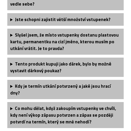
vedle sebe?
Jste schopni zajistit větší množství vstupenek?
Slyšel jsem, že místo vstupenky dostanu plastovou
kartu, permanentku na cizí jméno, kterou musím po
utkání vrátit. Je to pravda?
Tento produkt kupuji jako dárek, bylo by možné
vystavit dárkový poukaz?
Kdy je termín utkání potvrzený a jaké jsou hrací
dny?
Co mohu dělat, když zakoupím vstupenky ve chvíli,
kdy není výkop zápasu potvrzen a zápas se později
potvrdí na termín, který se mně nehodí?