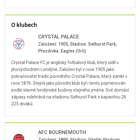
O klubech
CRYSTAL PALACE
Založení: 1905, Stadion: Selhurst Park,
Přezdívka: Eagles (Orli)
Crystal Palace FC je anglický fotbalový klub, který sídlí v
jihovýchodním Londýně. Založen byl v roce 1905 jako
pokračovatel tradic původního Crystal Palace, který zanikl v
roce 1876. Stejně jako původní klub byl i tento pojmenován
podle slavné londýnské budovy stejného jména. Své domácí
zápasy odehrává na stadionu Selhurst Park s kapacitou 26
225 diváků.
AFC BOURNEMOUTH
Založení: 1890, Stadion: Vitality Stadium,