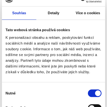
Příplatky za vstupenky vyšší kategorie
Souhlas
Detaily
Více o cookies
Název
Příplatek
Tato webová stránka používá cookies
Crystal Palace - AFC
+3 970 Kč
K personalizaci obsahu a reklam, poskytování funkcí
Bournemouth - VIP
sociálních médií a analýze naší návštěvnosti využíváme
Directors Box
soubory cookie. Informace o tom, jak náš web používáte,
sdílíme se svými partnery pro sociální média, inzerci a
Crystal Palace - AFC
+4 230 Kč
analýzy. Partneři tyto údaje mohou zkombinovat s
Bournemouth - VIP
dalšími informacemi, které jste jim poskytli nebo které
Executive Box
získali v důsledku toho, že používáte jejich služby.
Crystal Palace - AFC
+5 150 Kč
Bournemouth - VIP
Lounge
Výběr
Nutné
souhlasu
Crystal Palace - AFC
+9 440 Kč
Bournemouth - VIP