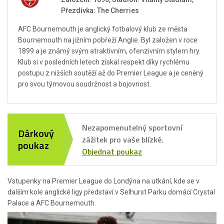
Přezdívka: The Cherries
AFC Bournemouth je anglický fotbalový klub ze města
Bournemouth na jižním pobřeží Anglie. Byl založen v roce
1899 a je známý svým atraktivním, ofenzivním stylem hry.
Klub si v posledních letech získal respekt díky rychlému
postupu z nižších soutěží až do Premier League a je ceněný
pro svou týmovou soudržnost a bojovnost.
Nezapomenutelný sportovní
Dárkový
zážitek pro vaše blízké.
poukaz
Objednat poukaz
Vstupenky na Premier League do Londýna na utkání, kde se v
dalším kole anglické ligy představí v Selhurst Parku domácí Crystal
Palace a AFC Bournemouth.