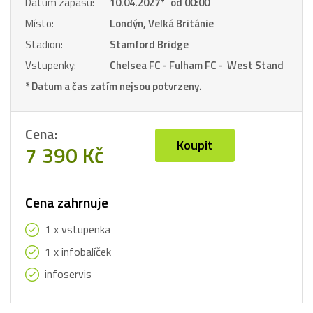
Datum zápasu:
10.04.2027
*
od 00:00
Místo:
Londýn, Velká Británie
Stadion:
Stamford Bridge
Vstupenky:
Chelsea FC - Fulham FC - West Stand
* Datum a čas zatím nejsou potvrzeny.
Cena:
Koupit
7 390 Kč
Cena zahrnuje
1 x vstupenka
1 x infobalíček
infoservis