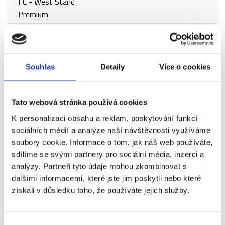
FC - West Stand
Premium
Chelsea FC - Fulham
+1 840 Kč
FC - VIP Museum
Chelsea FC - Fulham
+2 390 Kč
Souhlas
Detaily
Více o cookies
FC - VIP Rose & Ball
- sektor EU7
Tato webová stránka používá cookies
Chelsea FC - Fulham
+3 680 Kč
FC - VIP Rose & Ball
K personalizaci obsahu a reklam, poskytování funkcí
sociálních médií a analýze naší návštěvnosti využíváme
Chelsea FC - Fulham
+4 600 Kč
soubory cookie. Informace o tom, jak náš web používáte,
FC - VIP Blues Dining
sdílíme se svými partnery pro sociální média, inzerci a
Chelsea FC - Fulham
+4 600 Kč
analýzy. Partneři tyto údaje mohou zkombinovat s
FC - VIP Rose & Ball
dalšími informacemi, které jste jim poskytli nebo které
získali v důsledku toho, že používáte jejich služby.
- sektor EU5
Chelsea FC - Fulham
+28 430 Kč
FC - VIP Dugout Club