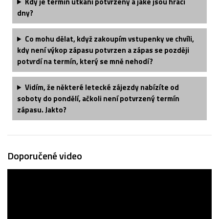
Kdy je termín utkání potvrzený a jaké jsou hrací
dny?
Co mohu dělat, když zakoupím vstupenky ve chvíli,
kdy není výkop zápasu potvrzen a zápas se později
potvrdí na termín, který se mně nehodí?
Vidím, že některé letecké zájezdy nabízíte od
soboty do pondělí, ačkoli není potvrzený termín
zápasu. Jakto?
Doporučené video