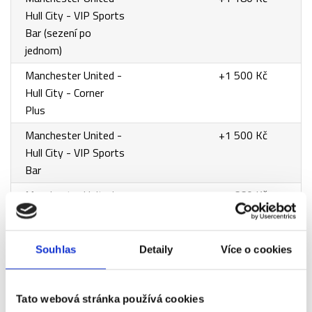
Hull City - VIP Sports
Bar (sezení po
jednom)
Manchester United -
+1 500 Kč
Hull City - Corner
Plus
Manchester United -
+1 500 Kč
Hull City - VIP Sports
Bar
Manchester United -
+1 660 Kč
Hull City - 2.
kategorie
Souhlas
Detaily
Více o cookies
Manchester United -
+5 000 Kč
Hull City - VIP
International
Tato webová stránka používá cookies