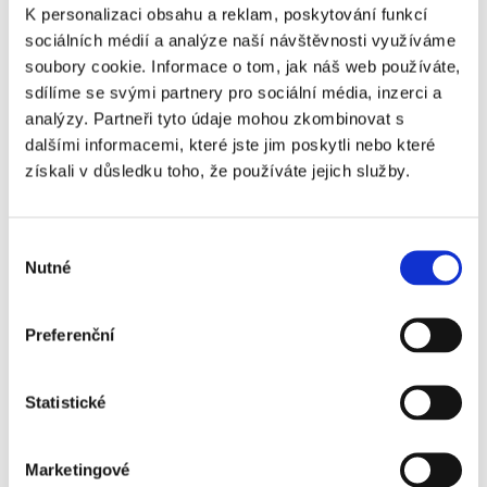
Manchester United -
+6 910 Kč
K personalizaci obsahu a reklam, poskytování funkcí
Hull City - VIP
sociálních médií a analýze naší návštěvnosti využíváme
Victoria Warehouse
soubory cookie. Informace o tom, jak náš web používáte,
sdílíme se svými partnery pro sociální média, inzerci a
Manchester United -
+7 050 Kč
analýzy. Partneři tyto údaje mohou zkombinovat s
Hull City - VIP
dalšími informacemi, které jste jim poskytli nebo které
Executive Lounge
získali v důsledku toho, že používáte jejich služby.
Manchester United -
+7 170 Kč
Hull City - VIP
Salford
Výběr
Nutné
souhlasu
Manchester United -
+7 840 Kč
Hull City - VIP
Preferenční
Victoria Warehouse
Premium
Manchester United -
+11 780 Kč
Statistické
Hull City - VIP
Executive Box
Marketingové