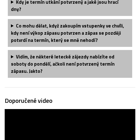
Kdy je termín utkání potvrzený a jaké jsou hrací
dny?
Co mohu dělat, když zakoupím vstupenky ve chvíli,
kdy není výkop zápasu potvrzen a zápas se později
potvrdí na termín, který se mně nehodí?
Vidím, že některé letecké zájezdy nabízíte od
soboty do pondělí, ačkoli není potvrzený termín
zápasu. Jakto?
Doporučené video