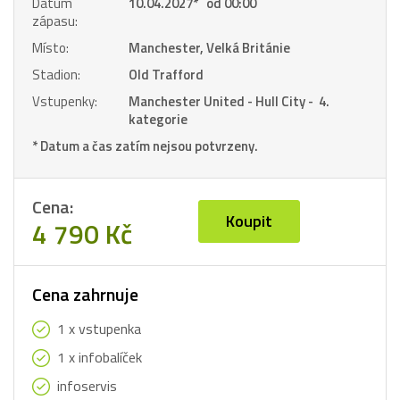
Datum
10.04.2027
*
od 00:00
zápasu:
Místo:
Manchester, Velká Británie
Stadion:
Old Trafford
Vstupenky:
Manchester United - Hull City - 4.
kategorie
* Datum a čas zatím nejsou potvrzeny.
Cena:
Koupit
4 790 Kč
Cena zahrnuje
1 x vstupenka
1 x infobalíček
infoservis