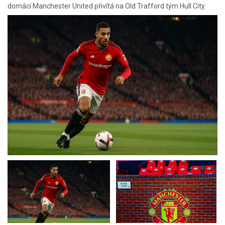
domácí Manchester United přivítá na Old Trafford tým Hull City.