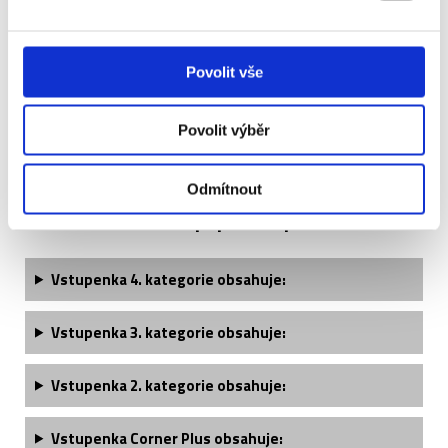
Manchester United -
+12 690 Kč
Hull City - VIP Sir
Bobby Charlton
Povolit vše
Povolit výběr
Odmítnout
Manchester United - popis vstupenek ↓
Vstupenka
4. kategorie
obsahuje:
Vstupenka
3. kategorie
obsahuje:
Vstupenka
2. kategorie
obsahuje:
Vstupenka Corner Plus obsahuje: