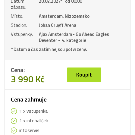
Datum
20.02.2027
*
od 00:00
zápasu:
Místo:
Amsterdam, Nizozemsko
Stadion:
Johan Cruyff Arena
Vstupenky:
Ajax Amsterdam - Go Ahead Eagles
Deventer - 4. kategorie
* Datum a čas zatím nejsou potvrzeny.
Cena:
Koupit
3 990 Kč
Cena zahrnuje
1 x vstupenka
1 x infobalíček
infoservis