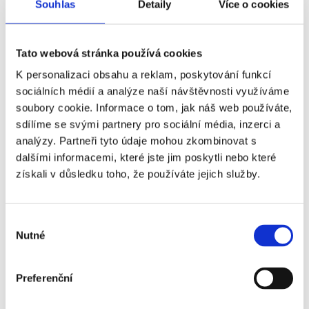
Souhlas
Detaily
Více o cookies
Ajax Amsterdam - Go
+790 Kč
Ahead Eagles
Tato webová stránka používá cookies
Deventer - 3.
K personalizaci obsahu a reklam, poskytování funkcí
kategorie
sociálních médií a analýze naší návštěvnosti využíváme
Ajax Amsterdam - Go
+1 570 Kč
soubory cookie. Informace o tom, jak náš web používáte,
Ahead Eagles
sdílíme se svými partnery pro sociální média, inzerci a
Deventer - 2.
analýzy. Partneři tyto údaje mohou zkombinovat s
kategorie
dalšími informacemi, které jste jim poskytli nebo které
získali v důsledku toho, že používáte jejich služby.
Ajax Amsterdam - Go
+3 400 Kč
Ahead Eagles
Deventer - 1.
Výběr
kategorie
Nutné
souhlasu
Preferenční