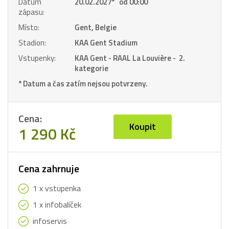
Datum
20.02.2027
*
od 00:00
zápasu:
Místo:
Gent, Belgie
Stadion:
KAA Gent Stadium
Vstupenky:
KAA Gent - RAAL La Louvière - 2.
kategorie
* Datum a čas zatím nejsou potvrzeny.
Cena:
Koupit
1 290 Kč
Cena zahrnuje
1 x vstupenka
1 x infobalíček
infoservis