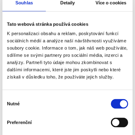
Souhlas
Detaily
Více o cookies
KAA Gent - popis vstupenek ↓
Tato webová stránka používá cookies
Vstupenka VIP Lounge obsahuje:
K personalizaci obsahu a reklam, poskytování funkcí
sociálních médií a analýze naší návštěvnosti využíváme
soubory cookie. Informace o tom, jak náš web používáte,
sdílíme se svými partnery pro sociální média, inzerci a
analýzy. Partneři tyto údaje mohou zkombinovat s
Často kladené otázky:
dalšími informacemi, které jste jim poskytli nebo které
získali v důsledku toho, že používáte jejich služby.
Je termín utkání finálně potvrzený?
Výběr
Kdy obdržím své vstupenky?
Nutné
souhlasu
Jaké si mohu vzít oblečení?
Preferenční
Když si koupím dvě vstupenky, budu mít místa vedle