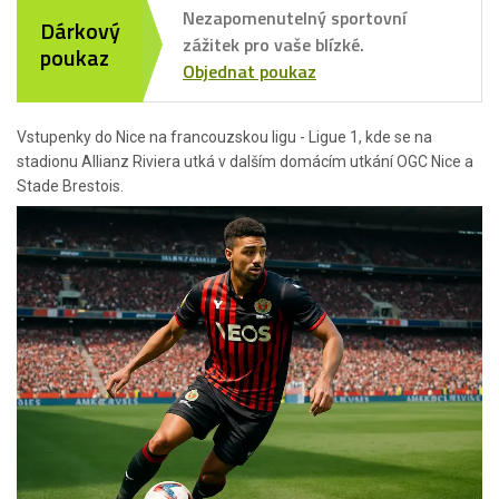
Nezapomenutelný sportovní
Dárkový
zážitek pro vaše blízké.
poukaz
Objednat poukaz
Vstupenky do Nice na francouzskou ligu - Ligue 1, kde se na
stadionu Allianz Riviera utká v dalším domácím utkání OGC Nice a
Stade Brestois.