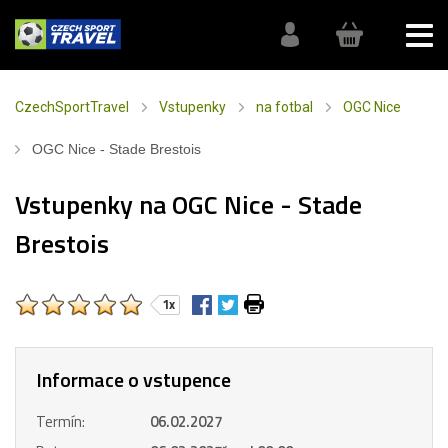
CzechSportTravel
Vstupenky
na fotbal
OGC Nice
OGC Nice - Stade Brestois
Vstupenky na OGC Nice - Stade
Brestois
1x
Informace o vstupence
Termín:
06.02.2027