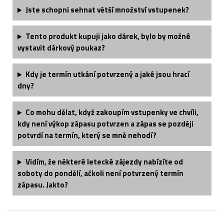
Jste schopni sehnat větší množství vstupenek?
Tento produkt kupuji jako dárek, bylo by možné
vystavit dárkový poukaz?
Kdy je termín utkání potvrzený a jaké jsou hrací
dny?
Co mohu dělat, když zakoupím vstupenky ve chvíli,
kdy není výkop zápasu potvrzen a zápas se později
potvrdí na termín, který se mně nehodí?
Vidím, že některé letecké zájezdy nabízíte od
soboty do pondělí, ačkoli není potvrzený termín
zápasu. Jakto?