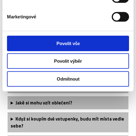
Marketingové
OGC NICE - STADE BRESTOIS
Povolit vše
Často kladené otázky:
Povolit výběr
Je termín utkání finálně potvrzený?
Odmítnout
Kdy obdržím své vstupenky?
Jaké si mohu vzít oblečení?
Když si koupím dvě vstupenky, budu mít místa vedle
sebe?