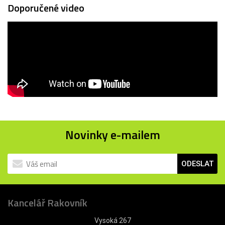
Doporučené video
Novinky e-mailem
ODESLAT
Kancelář Rakovník
Vysoká 267