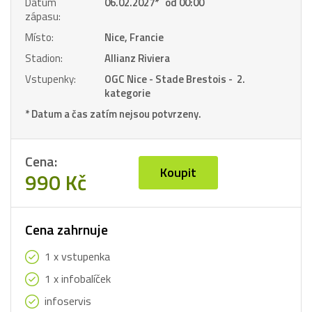
Datum
06.02.2027
*
od 00:00
zápasu:
Místo:
Nice, Francie
Stadion:
Allianz Riviera
Vstupenky:
OGC Nice - Stade Brestois - 2.
kategorie
* Datum a čas zatím nejsou potvrzeny.
Cena:
Koupit
990 Kč
Cena zahrnuje
1 x vstupenka
1 x infobalíček
infoservis