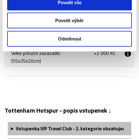
Londýn centrum - letiště
Povolit vše
Vlakový transfer letiště - Londýn
+1 200 Kč
centrum - letiště
Povolit výběr
Parkování na letišti v Praze
+1 500 Kč
Odmítnout
Příplatek za jednolůžkový pokoj
+3 500 Kč
Velké příruční zavazadlo
+2 000 Kč
(55x35x20cm)
Tottenham Hotspur - popis vstupenek ↓
Vstupenka VIP Travel Club - 2. kategorie obsahuje: