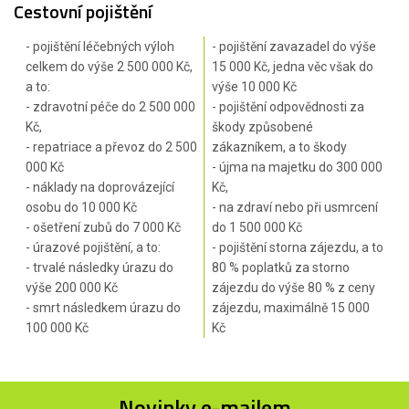
Cestovní pojištění
- pojištění léčebných výloh
- pojištění zavazadel do výše
celkem do výše 2 500 000 Kč,
15 000 Kč, jedna věc však do
a to:
výše 10 000 Kč
- zdravotní péče do 2 500 000
- pojištění odpovědnosti za
Kč,
škody způsobené
- repatriace a převoz do 2 500
zákazníkem, a to škody
000 Kč
- újma na majetku do 300 000
- náklady na doprovázející
Kč,
osobu do 10 000 Kč
- na zdraví nebo při usmrcení
- ošetření zubů do 7 000 Kč
do 1 500 000 Kč
- úrazové pojištění, a to:
- pojištění storna zájezdu, a to
- trvalé následky úrazu do
80 % poplatků za storno
výše 200 000 Kč
zájezdu do výše 80 % z ceny
- smrt následkem úrazu do
zájezdu, maximálně 15 000
100 000 Kč
Kč
Novinky e-mailem