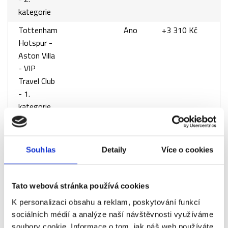
kategorie
Tottenham
Ano
+3 310 Kč
Hotspur -
Aston Villa
- VIP
Travel Club
- 1.
kategorie
Tottenham
Ano
+5 150 Kč
Hotspur -
Aston Villa
Souhlas
Detaily
Více o cookies
- VIP
Travel Club
Tato webová stránka používá cookies
Gold
K personalizaci obsahu a reklam, poskytování funkcí
Tottenham
Ano
+6 570 Kč
sociálních médií a analýze naší návštěvnosti využíváme
Hotspur -
soubory cookie. Informace o tom, jak náš web používáte,