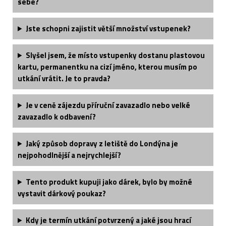
sebe?
Jste schopni zajistit větší množství vstupenek?
Slyšel jsem, že místo vstupenky dostanu plastovou
kartu, permanentku na cizí jméno, kterou musím po
utkání vrátit. Je to pravda?
Je v ceně zájezdu příruční zavazadlo nebo velké
zavazadlo k odbavení?
Jaký způsob dopravy z letiště do Londýna je
nejpohodlnější a nejrychlejší?
Tento produkt kupuji jako dárek, bylo by možné
vystavit dárkový poukaz?
Kdy je termín utkání potvrzený a jaké jsou hrací