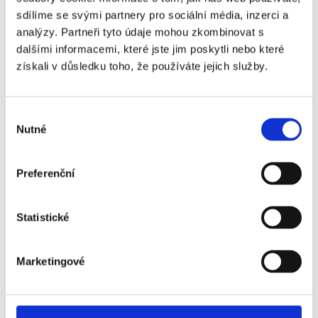
Aston Villa
sdílíme se svými partnery pro sociální média, inzerci a
- VIP
analýzy. Partneři tyto údaje mohou zkombinovat s
Travel Club
dalšími informacemi, které jste jim poskytli nebo které
Premium
získali v důsledku toho, že používáte jejich služby.
Tottenham
Ano
+9 910 Kč
Hotspur -
Výběr
Aston Villa
Nutné
souhlasu
- VIP
Stratus
Preferenční
Příplatky za doplňkové služby
Statistické
Název
Marketingové
Příplatek
Autobusový transfer letiště -
+790 Kč