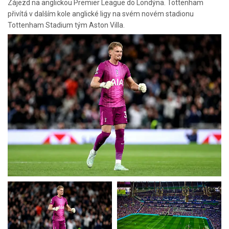
Zájezd na anglickou Premier League do Londýna. Tottenham
přivítá v dalším kole anglické ligy na svém novém stadionu
Tottenham Stadium tým Aston Villa.