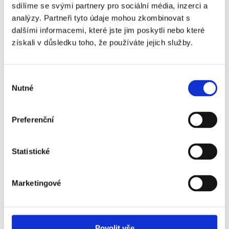
- Coventry City - VIP
sdílíme se svými partnery pro sociální média, inzerci a
Travel Club Gold
analýzy. Partneři tyto údaje mohou zkombinovat s
dalšími informacemi, které jste jim poskytli nebo které
Tottenham Hotspur
+5 990 Kč
získali v důsledku toho, že používáte jejich služby.
- Coventry City - VIP
Travel Club Premium
Tottenham Hotspur
+10 280 Kč
Výběr
Nutné
- Coventry City - VIP
souhlasu
Stratus
Preferenční
Statistické
Tottenham Hotspur - popis vstupenek ↓
Marketingové
Vstupenka VIP Travel Club - 2. kategorie obsahuje:
Povolit vše