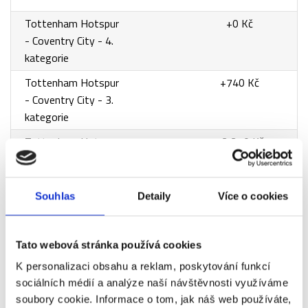
Tottenham Hotspur
+0 Kč
- Coventry City - 4.
kategorie
Tottenham Hotspur
+740 Kč
- Coventry City - 3.
kategorie
Tottenham Hotspur
+2 210 Kč
- Coventry City - VIP
Travel Club - 2.
kategorie
Souhlas
Detaily
Více o cookies
Tottenham Hotspur
+2 570 Kč
- Coventry City - VIP
Tato webová stránka používá cookies
Travel Club - 1.
K personalizaci obsahu a reklam, poskytování funkcí
kategorie
sociálních médií a analýze naší návštěvnosti využíváme
Tottenham Hotspur
+3 680 Kč
soubory cookie. Informace o tom, jak náš web používáte,