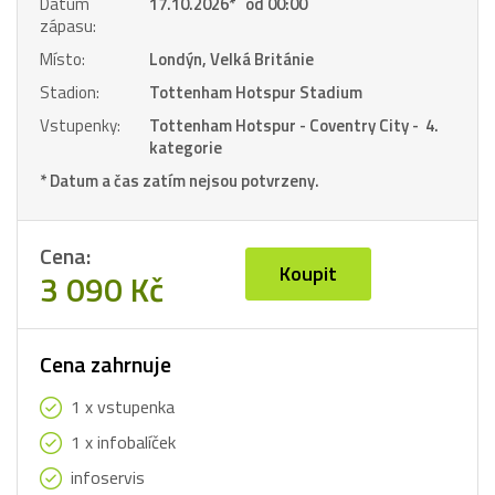
Datum
17.10.2026
*
od 00:00
zápasu:
Místo:
Londýn, Velká Británie
Stadion:
Tottenham Hotspur Stadium
Vstupenky:
Tottenham Hotspur - Coventry City - 4.
kategorie
* Datum a čas zatím nejsou potvrzeny.
Cena:
Koupit
3 090 Kč
Cena zahrnuje
1 x vstupenka
1 x infobalíček
infoservis