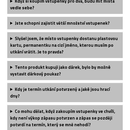
Když si koupím vstupenky pro dva, budu mít místa
vedle sebe?
Jste schopni zajistit větší množství vstupenek?
Slyšel jsem, že místo vstupenky dostanu plastovou
kartu, permanentku na cizí jméno, kterou musím po
utkání vrátit. Je to pravda?
Tento produkt kupuji jako dárek, bylo by možné
vystavit dárkový poukaz?
Kdy je termín utkání potvrzený a jaké jsou hrací
dny?
Co mohu dělat, když zakoupím vstupenky ve chvíli,
kdy není výkop zápasu potvrzen a zápas se později
potvrdí na termín, který se mně nehodí?