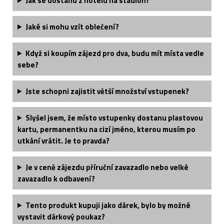
Jak se dostanu z hotelu na stadion?
Jaké si mohu vzít oblečení?
Když si koupím zájezd pro dva, budu mít místa vedle
sebe?
Jste schopni zajistit větší množství vstupenek?
Slyšel jsem, že místo vstupenky dostanu plastovou
kartu, permanentku na cizí jméno, kterou musím po
utkání vrátit. Je to pravda?
Je v ceně zájezdu příruční zavazadlo nebo velké
zavazadlo k odbavení?
Tento produkt kupuji jako dárek, bylo by možné
vystavit dárkový poukaz?