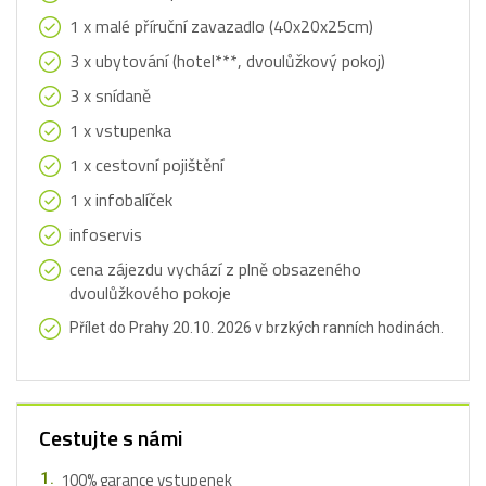
1 x malé příruční zavazadlo (40x20x25cm)
3 x ubytování (hotel***, dvoulůžkový pokoj)
3 x snídaně
1 x vstupenka
1 x cestovní pojištění
1 x infobalíček
infoservis
cena zájezdu vychází z plně obsazeného
dvoulůžkového pokoje
Přílet do Prahy 20.10. 2026 v brzkých ranních hodinách.
Cestujte s námi
100% garance vstupenek