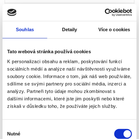
Manchester
Ano
+1 340 Kč
City - Ipswich
Town - VIP
Souhlas
Detaily
Více o cookies
Heart of the
City
Manchester
Ano
+1 840 Kč
Tato webová stránka používá cookies
City - Ipswich
K personalizaci obsahu a reklam, poskytování funkcí
Town - VIP
sociálních médií a analýze naší návštěvnosti využíváme
Sports Bar
soubory cookie. Informace o tom, jak náš web používáte,
sdílíme se svými partnery pro sociální média, inzerci a
Manchester
Ano
+2 610 Kč
analýzy. Partneři tyto údaje mohou zkombinovat s
City - Ipswich
dalšími informacemi, které jste jim poskytli nebo které
Town - VIP
získali v důsledku toho, že používáte jejich služby.
Heart of the
City Premium
Manchester
Ano
+3 750 Kč
Výběr
Nutné
City - Ipswich
souhlasu