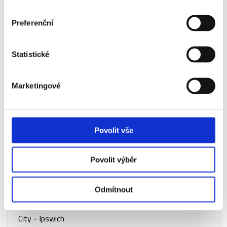
Town - VIP
Manager
Preferenční
Manchester
Ano
+4 920 Kč
City - Ipswich
Statistické
Town - VIP
1894 Bar
Marketingové
Manchester
Ano
+4 920 Kč
City - Ipswich
Town - VIP
Commonwealth
Povolit vše
Manchester
Ano
+23 130 Kč
Povolit výběr
City - Ipswich
Town - VIP
Tunnel Club
Odmítnout
Manchester
Ano
+36 520 Kč
City - Ipswich