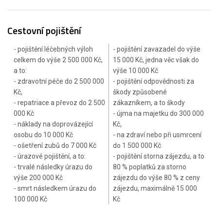
Cestovní pojištění
- pojištění léčebných výloh
- pojištění zavazadel do výše
celkem do výše 2 500 000 Kč,
15 000 Kč, jedna věc však do
a to:
výše 10 000 Kč
- zdravotní péče do 2 500 000
- pojištění odpovědnosti za
Kč,
škody způsobené
- repatriace a převoz do 2 500
zákazníkem, a to škody
000 Kč
- újma na majetku do 300 000
- náklady na doprovázející
Kč,
osobu do 10 000 Kč
- na zdraví nebo při usmrcení
- ošetření zubů do 7 000 Kč
do 1 500 000 Kč
- úrazové pojištění, a to:
- pojištění storna zájezdu, a to
- trvalé následky úrazu do
80 % poplatků za storno
výše 200 000 Kč
zájezdu do výše 80 % z ceny
- smrt následkem úrazu do
zájezdu, maximálně 15 000
100 000 Kč
Kč