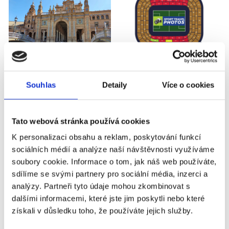
SEVILLA FC - VALENCIA CF
Souhlas
Detaily
Více o cookies
Příplatky za vstupenky vyšší kategorie
Tato webová stránka používá cookies
Název
Příplatek
K personalizaci obsahu a reklam, poskytování funkcí
sociálních médií a analýze naší návštěvnosti využíváme
soubory cookie. Informace o tom, jak náš web používáte,
Sevilla FC - Valencia
+1 170 Kč
sdílíme se svými partnery pro sociální média, inzerci a
CF - 1. kategorie -
analýzy. Partneři tyto údaje mohou zkombinovat s
sektor F41
dalšími informacemi, které jste jim poskytli nebo které
Sevilla FC - Valencia
+2 110 Kč
získali v důsledku toho, že používáte jejich služby.
CF - 1. kategorie -