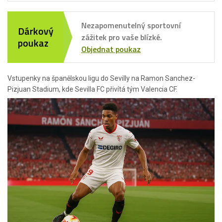
Nezapomenutelný sportovní
Dárkový
zážitek pro vaše blízké.
poukaz
Objednat poukaz
Vstupenky na španělskou ligu do Sevilly na Ramon Sanchez-
Pizjuan Stadium, kde Sevilla FC přivítá tým Valencia CF.