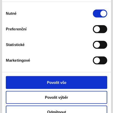
sektor F13
Výběr
Sevilla FC - Valencia
+3 870 Kč
Nutné
souhlasu
CF - VIP Glasgow
Sevilla FC - Valencia
+0 Kč
Preferenční
CF - 2. kategorie
Sevilla FC - Valencia
+1 570 Kč
Statistické
CF - 1. kategorie
Marketingové
Povolit vše
Sevilla FC - popis vstupenek ↓
Povolit výběr
Vstupenka VIP Juan obsahuje:
Odmítnout