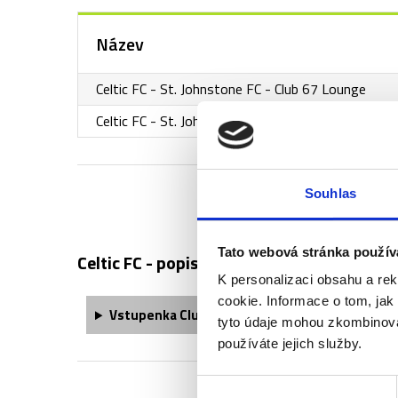
Název
Celtic FC - St. Johnstone FC - Club 67 Lounge
Celtic FC - St. Johnstone FC - VIP West Brewery
Souhlas
Tato webová stránka použív
Celtic FC - popis vstupenek ↓
K personalizaci obsahu a re
cookie. Informace o tom, jak
Vstupenka Club 67 Lounge obsahuje:
tyto údaje mohou zkombinovat
používáte jejich služby.
Výběr