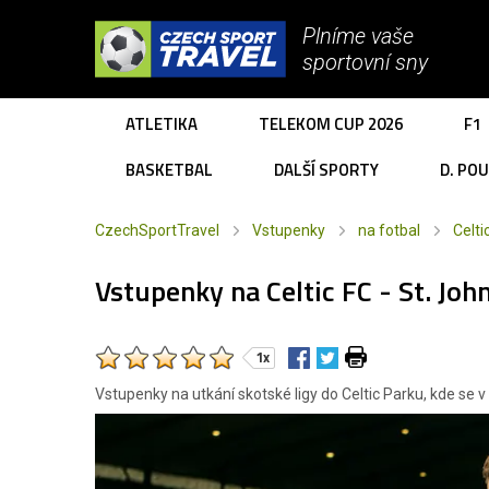
Plníme vaše
sportovní sny
ATLETIKA
TELEKOM CUP 2026
F1
BASKETBAL
DALŠÍ SPORTY
D. PO
CzechSportTravel
Vstupenky
na fotbal
Celti
Vstupenky na Celtic FC - St. Joh
1x
Vstupenky na utkání skotské ligy do Celtic Parku, kde se 