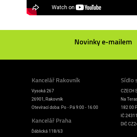
Novinky e-mailem
Kancelář Rakovník
Sídlo 
Vysoká 267
CZECH S
26901, Rakovník
Na Tera
Otevírací doba: Po - Pá 9:00 - 16:00
182 00 P
IČ 2431
Kancelář Praha
DIČ CZ2
Ďáblická 118/63