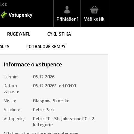
l.cz
Vstupenky
Přihlášení
Váš košík
RUGBY/NFL
CYKLISTIKA
ALFS
FOTBALOVÉ KEMPY
Informace o vstupence
Termín:
05.12.2026
Datum
05.12.2026
*
od 00:00
zápasu:
Místo:
Glasgow, Skotsko
Stadion:
Celtic Park
Vstupenky:
Celtic FC - St. Johnstone FC - 2.
kategorie
* Datum a čas zatím nejsou potvrzeny.