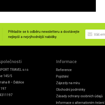
Přihlašte se k odběru newsletteru a dostávejte
nejlepší a nejvýhodnější nabídky.
společnosti
Informace
PORT TRAVEL s.r.o.
Reference
se 145/5
Pojištění
raha 8 – Ďáblice
Zájezdy na míru
1197
Obchodní podmínky
4311197
Zásady ochrany osobních údajů
Informace o alternativním řešení