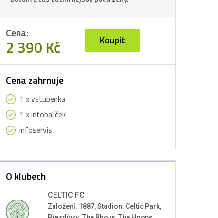
Cena:
Koupit
2 390 Kč
Cena zahrnuje
1 x vstupenka
1 x infobalíček
infoservis
O klubech
CELTIC FC
Založení: 1887, Stadion: Celtic Park,
Přezdívky: The Bhoys, The Hoops,