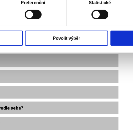
Preferenční
Statistické
 návratu z Velké Británie?
Povolit výběr
průkaz?
vedle sebe?
?