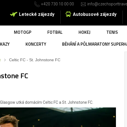
+420 730 10 00 00
info@czechsporttrave
Letecké zájezdy
Autobusové zájezdy
MOTOGP
FOTBAL
HOKEJ
TENIS
UKAZY
KONCERTY
BĚHÁNÍ A PŮLMARATONY SUPERH
c
Celtic FC - St. Johnstone FC
nstone FC
v Glasgow utká domácím Celtic FC a St. Johnstone FC.