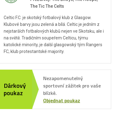
The Tic The Celts
Celtic F.C. je skotský fotbalový klub z Glasgow.
Klubové barvy jsou zelená a bílá. Celtic je jedním z
nejstarších fotbalových klubů nejen ve Skotsku, ale i
na světě. Tradičním soupeřem Celticu, týmu
katolické minority, je další glasgowský tým Rangers
FC, klub protestantské majority.
Nezapomenutelný
Dárkový
sportovní zážitek pro vaše
poukaz
blízké.
Objednat poukaz