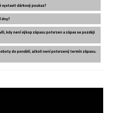
é vystavit dárkový poukaz?
í dny?
íli, kdy není výkop zápasu potvrzen a zápas se později
soboty do pondělí, ačkoli není potvrzený termín zápasu.