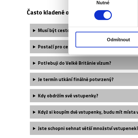
Nutné
souhlasu
Často kladené otázky:
Musí být cestovní pas platný i nějakou dobu po
Odmítnout
Postačí pro cestu do Velké Británie občanský 
Potřebuji do Velké Británie vízum?
Je termín utkání finálně potvrzený?
Kdy obdržím své vstupenky?
Když si koupím dvě vstupenky, budu mít místa 
Jste schopni sehnat větší množství vstupenek