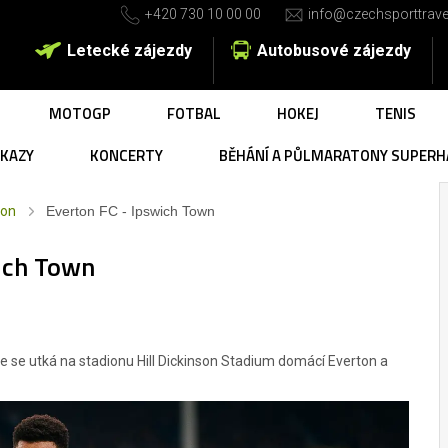
+420 730 10 00 00
info@czechsporttrave
Letecké zájezdy
Autobusové zájezdy
MOTOGP
FOTBAL
HOKEJ
TENIS
UKAZY
KONCERTY
BĚHÁNÍ A PŮLMARATONY SUPERH
ton
Everton FC - Ipswich Town
ich Town
e se utká na stadionu Hill Dickinson Stadium domácí Everton a