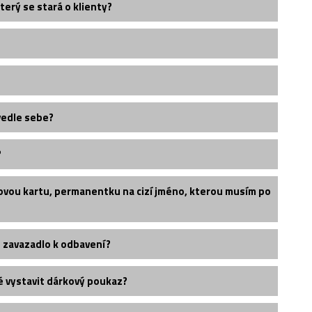
terý se stará o klienty?
vedle sebe?
?
ovou kartu, permanentku na cizí jméno, kterou musím po
é zavazadlo k odbavení?
é vystavit dárkový poukaz?