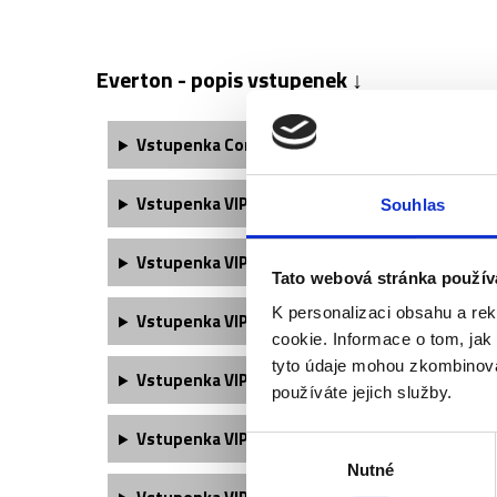
Everton - popis vstupenek ↓
Vstupenka Corner Plus obsahuje:
Vstupenka VIP Trinity obsahuje:
Souhlas
Vstupenka VIP Trinity Premium obsahuje:
Tato webová stránka použív
K personalizaci obsahu a re
Vstupenka VIP Village obsahuje:
cookie. Informace o tom, jak
tyto údaje mohou zkombinovat
Vstupenka VIP Tunnel Club obsahuje​:
používáte jejich služby.
Vstupenka
VIP Club View
obsahuje:
Výběr
Nutné
souhlasu