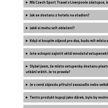
Má Czech Sport Travel v Liverpoole zástupce, k
Jak se dostanu z hotelu na stadion?
Jaké si mohu vzít oblečení?
Když si koupím zájezd pro dva, budu mít místa 
Jste schopni zajistit větší množství vstupenek
Slyšel jsem, že místo vstupenky dostanu plast
utkání vrátit. Je to pravda?
Je v ceně zájezdu příruční zavazadlo nebo velk
Tento produkt kupuji jako dárek, bylo by možn