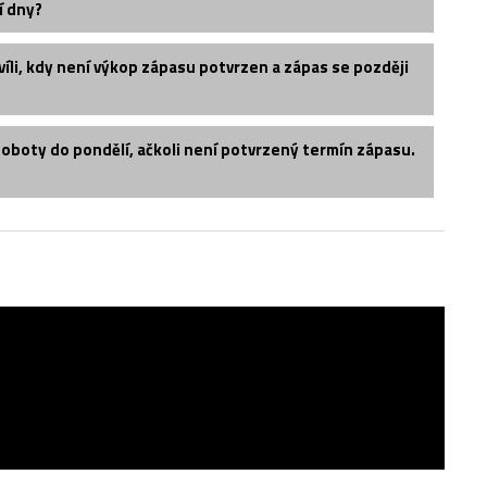
í dny?
íli, kdy není výkop zápasu potvrzen a zápas se později
soboty do pondělí, ačkoli není potvrzený termín zápasu.