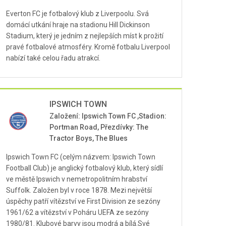
Everton FC je fotbalový klub z Liverpoolu. Svá
domácí utkání hraje na stadionu Hill Dickinson
Stadium, který je jedním z nejlepších míst k prožití
pravé fotbalové atmosféry. Kromě fotbalu Liverpool
nabízí také celou řadu atrakcí.
IPSWICH TOWN
Založení: Ipswich Town FC ,Stadion:
Portman Road, Přezdívky: The
Tractor Boys, The Blues
Ipswich Town FC (celým názvem: Ipswich Town
Football Club) je anglický fotbalový klub, který sídlí
ve městě Ipswich v nemetropolitním hrabství
Suffolk. Založen byl v roce 1878. Mezi největší
úspěchy patří vítězství ve First Division ze sezóny
1961/62 a vítězství v Poháru UEFA ze sezóny
1980/81. Klubové barvy jsou modrá a bílá.Své