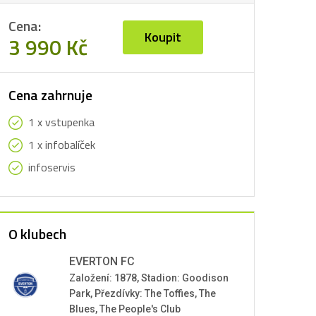
Cena:
Koupit
3 990 Kč
Cena zahrnuje
1 x vstupenka
1 x infobalíček
infoservis
O klubech
EVERTON FC
Založení: 1878, Stadion: Goodison
Park, Přezdívky: The Toffies, The
Blues, The People's Club