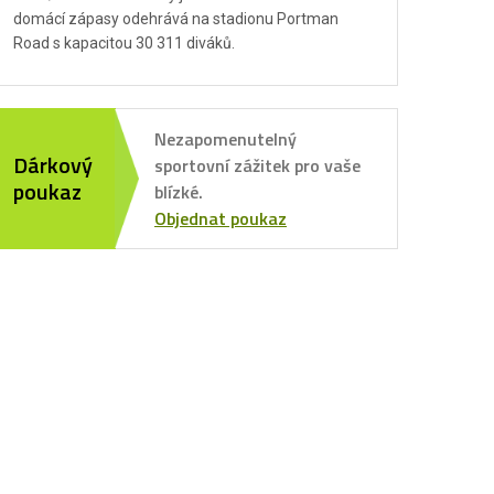
domácí zápasy odehrává na stadionu Portman
Road s kapacitou 30 311 diváků.
Nezapomenutelný
Dárkový
sportovní zážitek pro vaše
poukaz
blízké.
Objednat poukaz