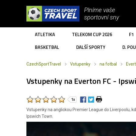
Plníme vaše
sportovní sny
ATLETIKA
TELEKOM CUP 2026
F1
BASKETBAL
DALŠÍ SPORTY
D. PO
CzechSportTravel
Vstupenky
na fotbal
Ever
Vstupenky na Everton FC - Ipsw
1x
Vstupenky na anglickou Premier League do Liverpoolu, kd
Ipswich Town.