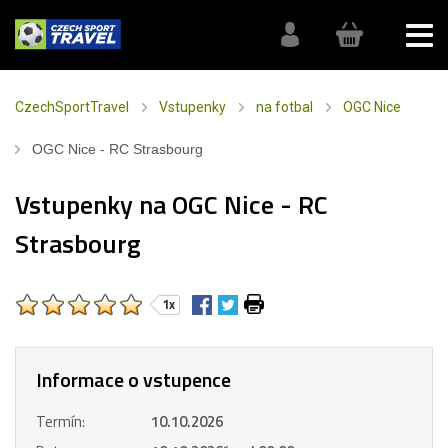
CzechSportTravel
Vstupenky
na fotbal
OGC Nice
OGC Nice - RC Strasbourg
Vstupenky na OGC Nice - RC
Strasbourg
1x
Informace o vstupence
Termín:
10.10.2026