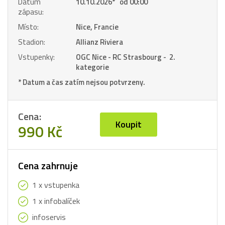
Datum
10.10.2026
*
od 00:00
zápasu:
Místo:
Nice, Francie
Stadion:
Allianz Riviera
Vstupenky:
OGC Nice - RC Strasbourg - 2.
kategorie
* Datum a čas zatím nejsou potvrzeny.
Cena:
Koupit
990 Kč
Cena zahrnuje
1 x vstupenka
1 x infobalíček
infoservis