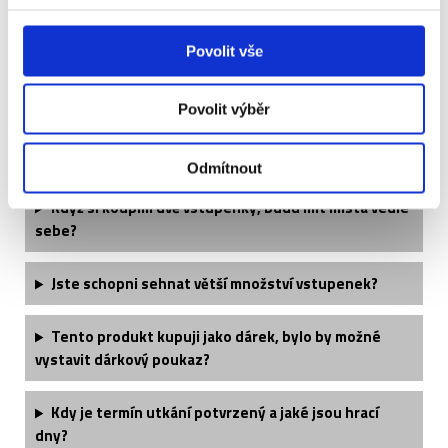
Je termín utkání finálně potvrzený?
Povolit vše
Kdy obdržím své vstupenky?
Povolit výběr
Jaké si mohu vzít oblečení?
Odmítnout
Když si koupím dvě vstupenky, budu mít místa vedle
sebe?
Jste schopni sehnat větší množství vstupenek?
Tento produkt kupuji jako dárek, bylo by možné
vystavit dárkový poukaz?
Kdy je termín utkání potvrzený a jaké jsou hrací
dny?