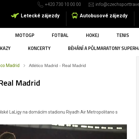
+420 730 10 00 00
info@czechsporttrave
Letecké zájezdy
Autobusové zájezdy
MOTOGP
FOTBAL
HOKEJ
TENIS
UKAZY
KONCERTY
BĚHÁNÍ A PŮLMARATONY SUPERH
ico Madrid
Atlético Madrid - Real Madrid
 Real Madrid
ělské LaLigy na domácím stadionu Riyadh Air Metropolitano s