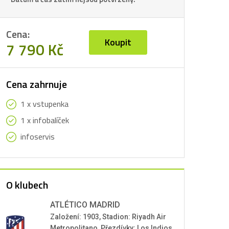
Cena:
Koupit
7 790 Kč
Cena zahrnuje
1 x vstupenka
1 x infobalíček
infoservis
O klubech
ATLÉTICO MADRID
Založení: 1903, Stadion: Riyadh Air
Metropolitano, Přezdívky: Los Indios,