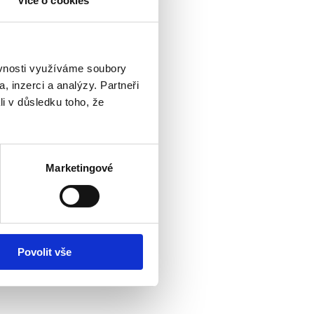
Více o cookies
ěvnosti využíváme soubory
, inzerci a analýzy. Partneři
li v důsledku toho, že
Marketingové
Povolit vše