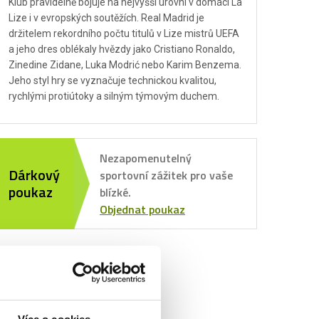
Klub pravidelně bojuje na nejvyšší úrovni v domácí La
Lize i v evropských soutěžích. Real Madrid je
držitelem rekordního počtu titulů v Lize mistrů UEFA
a jeho dres oblékaly hvězdy jako Cristiano Ronaldo,
Zinedine Zidane, Luka Modrić nebo Karim Benzema.
Jeho styl hry se vyznačuje technickou kvalitou,
rychlými protiútoky a silným týmovým duchem.
Nezapomenutelný
Dárkový
sportovní zážitek pro vaše
poukaz
blízké.
Objednat poukaz