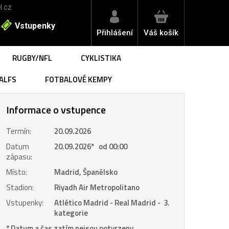
l.cz
Vstupenky
Přihlášení
Váš košík
RUGBY/NFL
CYKLISTIKA
ALFS
FOTBALOVÉ KEMPY
Informace o vstupence
Termín:
20.09.2026
Datum
20.09.2026
*
od 00:00
zápasu:
Místo:
Madrid, Španělsko
Stadion:
Riyadh Air Metropolitano
Vstupenky:
Atlético Madrid - Real Madrid - 3.
kategorie
* Datum a čas zatím nejsou potvrzeny.