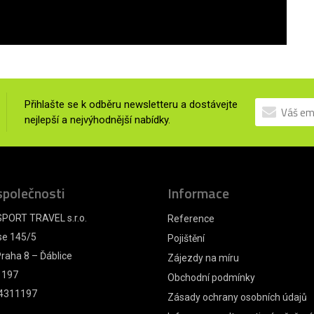
Přihlašte se k odběru newsletteru a dostávejte
nejlepší a nejvýhodnější nabídky.
společnosti
Informace
PORT TRAVEL s.r.o.
Reference
se 145/5
Pojištění
raha 8 – Ďáblice
Zájezdy na míru
1197
Obchodní podmínky
4311197
Zásady ochrany osobních údajů