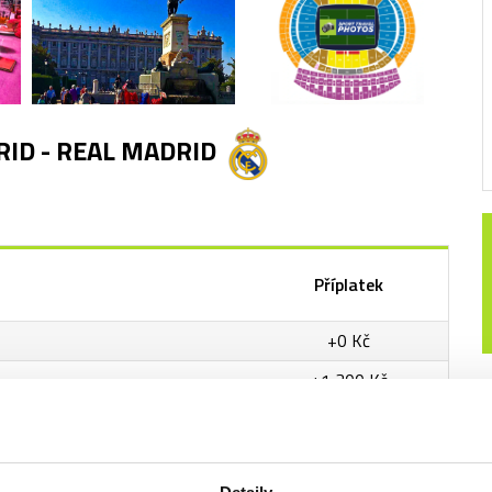
ID - REAL MADRID
Příplatek
+0 Kč
+1 300 Kč
+1 930 Kč
ve trojici)
+4 010 Kč