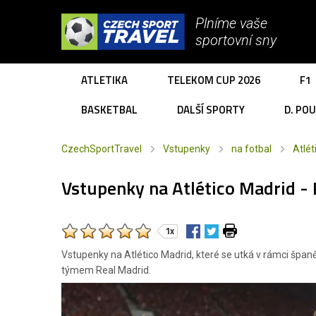
Plníme vaše
sportovní sny
ATLETIKA
TELEKOM CUP 2026
F1
BASKETBAL
DALŠÍ SPORTY
D. PO
CzechSportTravel
Vstupenky
na fotbal
Atlét
Vstupenky na Atlético Madrid -
1x
Vstupenky na Atlético Madrid, které se utká v rámci špan
týmem Real Madrid.