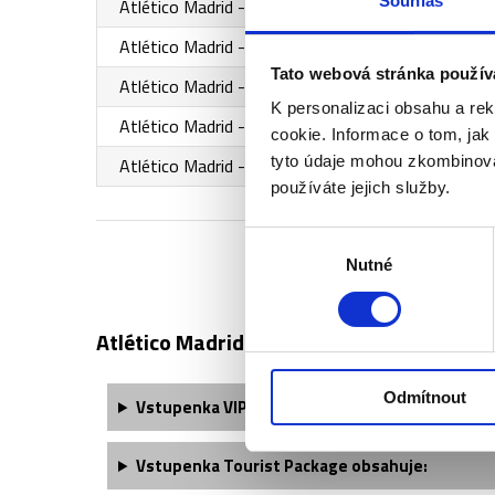
Souhlas
Atlético Madrid - Real Madrid - 2. kategorie
Atlético Madrid - Real Madrid - 4. kategorie
Tato webová stránka použív
Atlético Madrid - Real Madrid - 1. kategorie
K personalizaci obsahu a re
Atlético Madrid - Real Madrid - 2. kategorie (sezení 
cookie. Informace o tom, jak
tyto údaje mohou zkombinovat
Atlético Madrid - Real Madrid - VIP 210
používáte jejich služby.
Výběr
Nutné
souhlasu
Atlético Madrid - popis vstupenek ↓
Odmítnout
Vstupenka VIP Club Lounge obsahuje:
Vstupenka Tourist Package obsahuje: