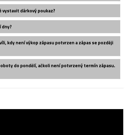
é vystavit dárkový poukaz?
í dny?
íli, kdy není výkop zápasu potvrzen a zápas se později
soboty do pondělí, ačkoli není potvrzený termín zápasu.