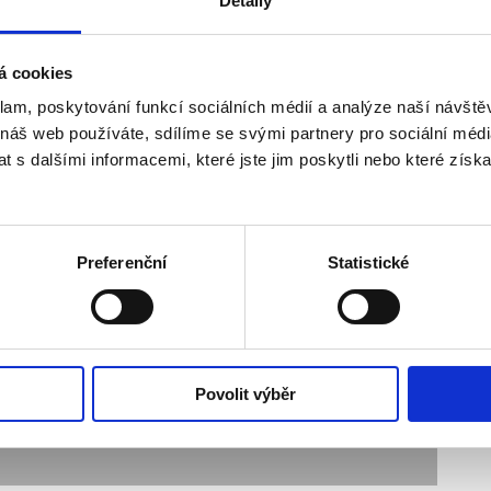
Detaily
+7 170 Kč
+7 170 Kč
á cookies
+12 530 Kč
klam, poskytování funkcí sociálních médií a analýze naší návšt
ve trojici)
+12 530 Kč
 náš web používáte, sdílíme se svými partnery pro sociální média
 s dalšími informacemi, které jste jim poskytli nebo které získa
+13 470 Kč
Preferenční
Statistické
Povolit výběr