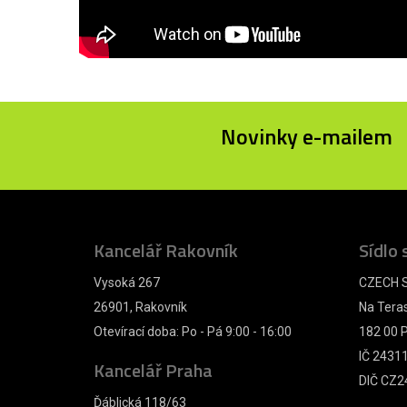
Novinky e-mailem
Kancelář Rakovník
Sídlo 
Vysoká 267
CZECH S
26901, Rakovník
Na Tera
Otevírací doba: Po - Pá 9:00 - 16:00
182 00 P
IČ 2431
Kancelář Praha
DIČ CZ2
Ďáblická 118/63