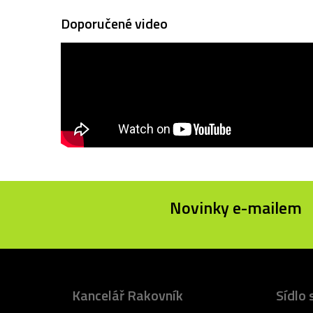
Doporučené video
Novinky e-mailem
Kancelář Rakovník
Sídlo 