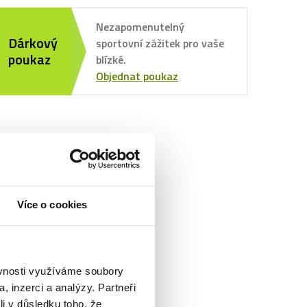
Nezapomenutelný
Dárkový
sportovní zážitek pro vaše
poukaz
blízké.
Objednat poukaz
Více o cookies
ěvnosti využíváme soubory
, inzerci a analýzy. Partneři
li v důsledku toho, že