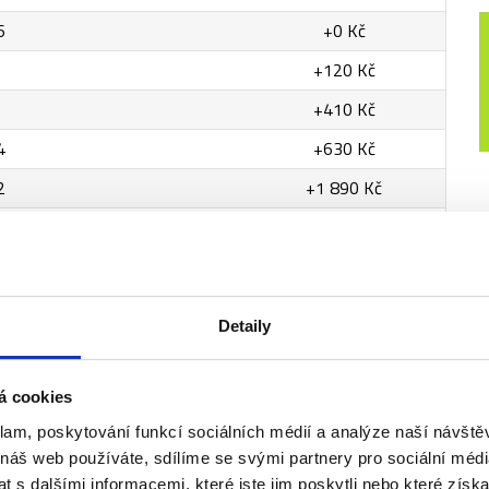
6
+0 Kč
+120 Kč
+410 Kč
4
+630 Kč
2
+1 890 Kč
4
+3 470 Kč
+8 550 Kč
Detaily
á cookies
klam, poskytování funkcí sociálních médií a analýze naší návšt
 náš web používáte, sdílíme se svými partnery pro sociální média
 s dalšími informacemi, které jste jim poskytli nebo které získa