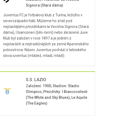
Signora (Stará dáma)
Juventus FC je fotbalový klub z Turína, ležícího v
severozápadní Itálii. Můžeme ho znát pod
nejčastějšími přezdívkami la Vecchia Signora (Stará
dáma), I bianconeri (bílo-černí) nebo zkráceně Juve.
Klub byl založen v roce 1897 a je jedním z
nejstarších a nejtradičnějších ze země Apeninského
poloostrova. Název Juventus pochází z latinského
slova iuventus (mládež, mladí, mládí).
S.S. LAZIO
Založení: 1900, Stadion: Stadio
Olimpico, Přezdívky: I Biancocelesti
(The White and Sky Blues), Le Aquile
(The Eagles)