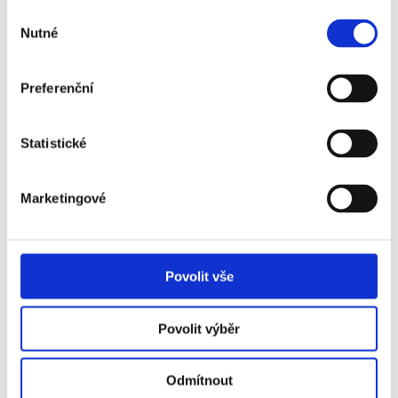
Výběr
Nutné
souhlasu
Preferenční
RAPID VÍDEŇ - WOLFSBERGER AC
Statistické
Marketingové
Často kladené otázky:
Povolit vše
Je termín utkání finálně potvrzený?
Kdy obdržím své vstupenky?
Povolit výběr
Jaké si mohu vzít oblečení?
Odmítnout