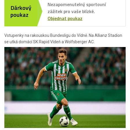
Nezapomenutelný sportovní
Dárkový
zážitek pro vaše blízké.
poukaz
Objednat poukaz
Vstupenky na rakouskou Bundesligu do Vídně. Na Allianz Stadion
se utká domácí SK Rapid Vídeň a Wolfsberger AC.