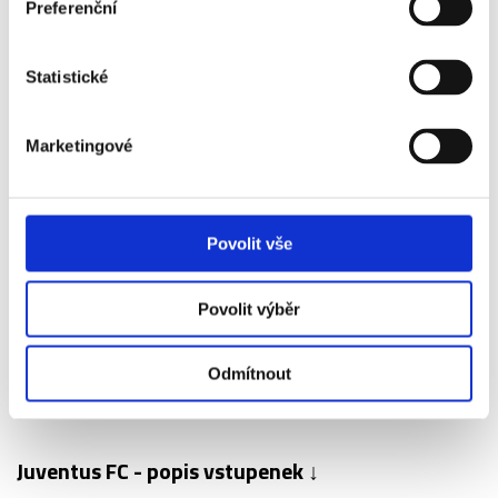
Preferenční
Atalanta BC - 2.
kategorie - sektor
112
Statistické
Juventus FC -
+3 440 Kč
Atalanta BC - 1.
Marketingové
kategorie - sektor
114
Juventus FC -
+7 240 Kč
Povolit vše
Atalanta BC - VIP
Lounge
Povolit výběr
Odmítnout
Juventus FC - popis vstupenek ↓