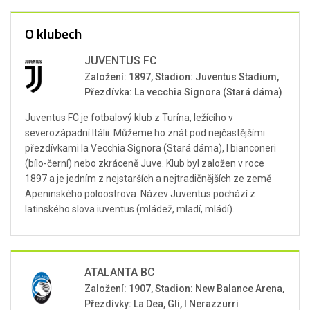
O klubech
JUVENTUS FC
Založení: 1897, Stadion: Juventus Stadium,
Přezdívka: La vecchia Signora (Stará dáma)
Juventus FC je fotbalový klub z Turína, ležícího v
severozápadní Itálii. Můžeme ho znát pod nejčastějšími
přezdívkami la Vecchia Signora (Stará dáma), I bianconeri
(bílo-černí) nebo zkráceně Juve. Klub byl založen v roce
1897 a je jedním z nejstarších a nejtradičnějších ze země
Apeninského poloostrova. Název Juventus pochází z
latinského slova iuventus (mládež, mladí, mládí).
ATALANTA BC
Založení: 1907, Stadion: New Balance Arena,
Přezdívky: La Dea, Gli, I Nerazzurri