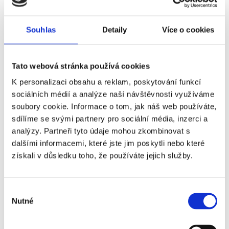
Juventus FC -
+0 Kč
Souhlas
Detaily
Více o cookies
Atalanta BC - 3.
kategorie
Tato webová stránka používá cookies
Juventus FC -
+160 Kč
Atalanta BC - 3.
K personalizaci obsahu a reklam, poskytování funkcí
kategorie - sektor
sociálních médií a analýze naší návštěvnosti využíváme
206
soubory cookie. Informace o tom, jak náš web používáte,
sdílíme se svými partnery pro sociální média, inzerci a
Juventus FC -
+250 Kč
analýzy. Partneři tyto údaje mohou zkombinovat s
Atalanta BC - 2.
dalšími informacemi, které jste jim poskytli nebo které
kategorie
získali v důsledku toho, že používáte jejich služby.
Juventus FC -
+600 Kč
Atalanta BC - 2.
Výběr
kategorie - sektor
Nutné
souhlasu
214
Juventus FC -
+2 180 Kč