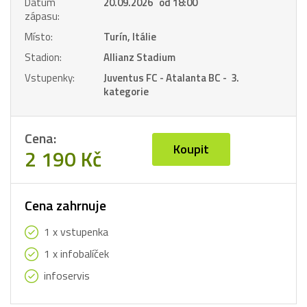
Datum
20.09.2026 od 18:00
zápasu:
Místo:
Turín, Itálie
Stadion:
Allianz Stadium
Vstupenky:
Juventus FC - Atalanta BC - 3.
kategorie
Cena:
Koupit
2 190 Kč
Cena zahrnuje
1 x vstupenka
1 x infobalíček
infoservis