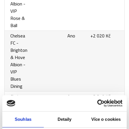
Albion -
VIP
Rose &
Ball
Chelsea
Ano
+2 020 Kč
FC -
Brighton
& Hove
Albion -
VIP
Blues
Dining
Chelsea
Ano
+3 310 Kč
FC -
Brighton
& Hove
Souhlas
Detaily
Více o cookies
Albion -