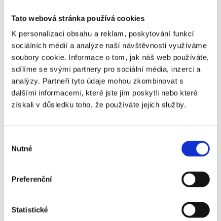
VIP
Rose &
Tato webová stránka používá cookies
Ball -
K personalizaci obsahu a reklam, poskytování funkcí
sektor
sociálních médií a analýze naší návštěvnosti využíváme
EU5
soubory cookie. Informace o tom, jak náš web používáte,
sdílíme se svými partnery pro sociální média, inzerci a
Chelsea
Ano
+47 370 Kč
analýzy. Partneři tyto údaje mohou zkombinovat s
FC -
dalšími informacemi, které jste jim poskytli nebo které
Brighton
získali v důsledku toho, že používáte jejich služby.
& Hove
Albion -
VIP
Výběr
Dugout
Nutné
souhlasu
Club
Chelsea
Ano
+64 060 Kč
Preferenční
FC -
Brighton
Statistické
& Hove