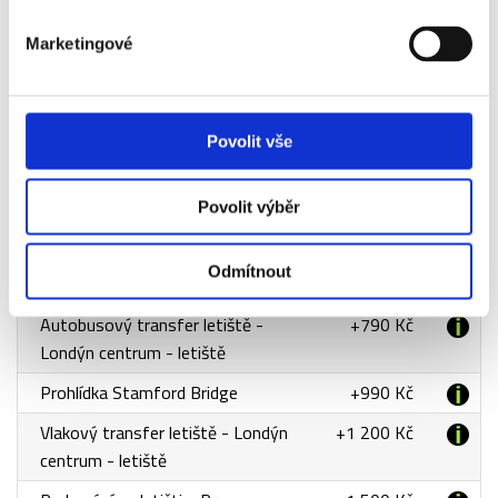
Albion -
VIP
Marketingové
Diamond
Suite
Povolit vše
Příplatky za doplňkové služby
Povolit výběr
Název
Příplatek
Odmítnout
Autobusový transfer letiště -
+790 Kč
Londýn centrum - letiště
Prohlídka Stamford Bridge
+990 Kč
Vlakový transfer letiště - Londýn
+1 200 Kč
centrum - letiště