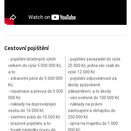
Cestovní pojištění
- pojištění léčebných výloh
- pojištění zavazadel do výše
celkem do výše 5 000 000 Kč,
25 000 Kč, jedna věc však do
a to:
výše 12 000 Kč
- zdravotní péče do 5 000 000
- pojištění odpovědnosti za
Kč,
škody způsobené
- repatriace a převoz do 5 000
zákazníkem, a to škody
000 Kč
- věci svěřené do 100 000 Kč
- náklady na doprovázející
- náklady na právní
osobu do 16 000 Kč
zastoupení a obhajobu do
- ošetření zubů do 10 500 Kč
250 000 Kč
- úrazové pojištění, a to:
- újma na majetku do 1 000
- trvalé následky úrazu do
000 Kč,