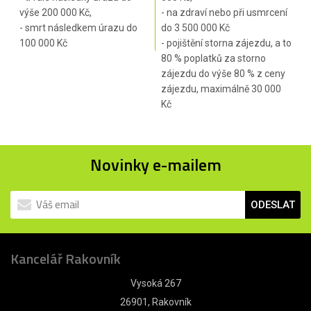
výše 200 000 Kč,
- na zdraví nebo při usmrcení
- smrt následkem úrazu do
do 3 500 000 Kč
100 000 Kč
- pojištění storna zájezdu, a to
80 % poplatků za storno
zájezdu do výše 80 % z ceny
zájezdu, maximálně 30 000
Kč
Novinky e-mailem
ODESLAT
Kancelář Rakovník
Vysoká 267
26901, Rakovník