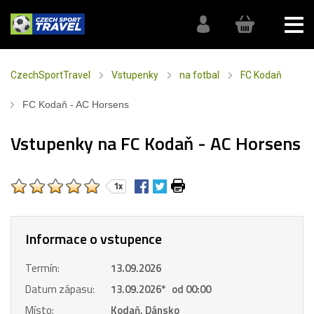
CzechSportTravel
Vstupenky
na fotbal
FC Kodaň
FC Kodaň - AC Horsens
Vstupenky na FC Kodaň - AC Horsens
1x
Informace o vstupence
Termín:
13.09.2026
Datum zápasu:
13.09.2026
*
od 00:00
Místo:
Kodaň, Dánsko