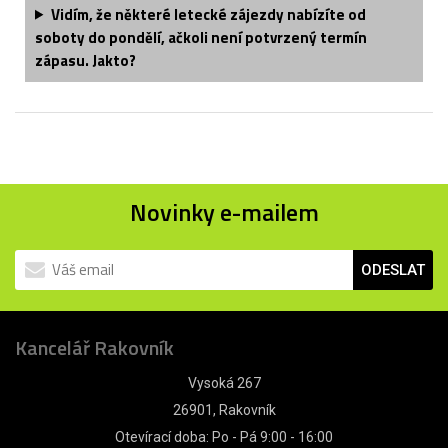
Vidím, že některé letecké zájezdy nabízíte od
soboty do pondělí, ačkoli není potvrzený termín
zápasu. Jakto?
Novinky e-mailem
ODESLAT
Kancelář Rakovník
Vysoká 267
26901, Rakovník
Otevírací doba: Po - Pá 9:00 - 16:00