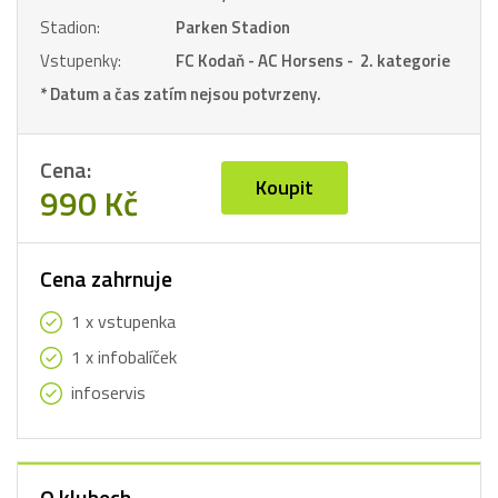
Stadion:
Parken Stadion
Vstupenky:
FC Kodaň - AC Horsens - 2. kategorie
* Datum a čas zatím nejsou potvrzeny.
Cena:
Koupit
990 Kč
Cena zahrnuje
1 x vstupenka
1 x infobalíček
infoservis
O klubech