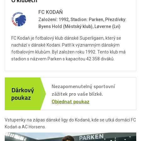
FC KODAŇ
Založení: 1992, Stadion: Parken, Přezdívky:
Byens Hold (Městský klub), Løverne (Lvi)
FC Kodaň je fotbalový klub dánské Superligaen, který se
nachází v dánské Kodani. Patří k významným dánským
fotbalovým klubům. Byl založen roku 1992. Tento klub má
stadion s názvem Parken s kapacitou 42 358 diváků.
Nezapomenutelný sportovní
Dárkový
zážitek pro vaše blízké.
poukaz
Objednat poukaz
Vstupenky na zápas dánské ligy do Kodaně, kde se utká domácí FC
Kodaň a AC Horsens.