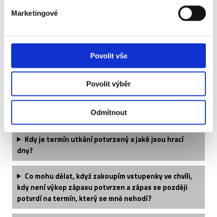
Jaké si mohu vzít oblečení?
Marketingové
Když si koupím dvě vstupenky, budu mít místa vedle
sebe?
Povolit vše
Jste schopni sehnat větší množství vstupenek?
Povolit výběr
Tento produkt kupuji jako dárek, bylo by možné
vystavit dárkový poukaz?
Odmítnout
Kdy je termín utkání potvrzený a jaké jsou hrací
dny?
Co mohu dělat, když zakoupím vstupenky ve chvíli,
kdy není výkop zápasu potvrzen a zápas se později
potvrdí na termín, který se mně nehodí?