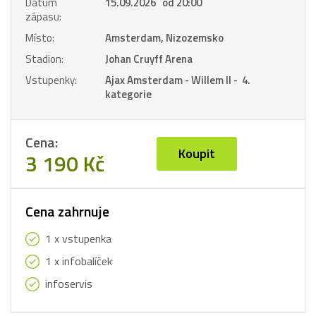
Datum
15.09.2026 od 20:00
zápasu:
Místo:
Amsterdam, Nizozemsko
Stadion:
Johan Cruyff Arena
Vstupenky:
Ajax Amsterdam - Willem II - 4.
kategorie
Cena:
Koupit
3 190 Kč
Cena zahrnuje
1 x vstupenka
1 x infobalíček
infoservis