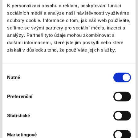
Ajax Amsterdam -
+1 160 Kč
K personalizaci obsahu a reklam, poskytování funkcí
Willem II - 2. kategorie
sociálních médií a analýze naší návštěvnosti využíváme
soubory cookie. Informace o tom, jak náš web používáte,
Ajax Amsterdam -
+1 600 Kč
sdílíme se svými partnery pro sociální média, inzerci a
Willem II - 3. kategorie
analýzy. Partneři tyto údaje mohou zkombinovat s
Ajax Amsterdam -
+3 490 Kč
dalšími informacemi, které jste jim poskytli nebo které
Willem II - 1. kategorie
získali v důsledku toho, že používáte jejich služby.
Výběr
Nutné
souhlasu
Doručení vstupenek probíhá výhradně do
aplikace v chytrém telefonu:
Preferenční
zaslání vstupenek 1 den před zápasem do aplikace AJAX v
mobilu (Android/iOS)
Statistické
přesné instrukce ke stažení aplikace a vstupenek Vám
zašleme emailem
Marketingové