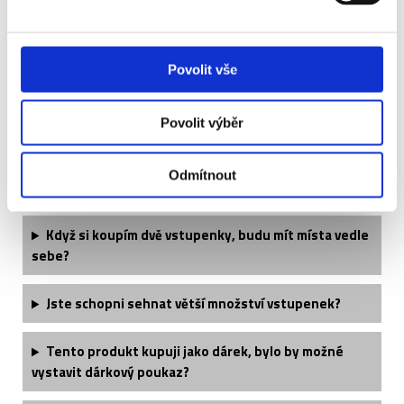
Povolit vše
Často kladené otázky:
Povolit výběr
Je termín utkání finálně potvrzený?
Odmítnout
Jaké si mohu vzít oblečení?
Když si koupím dvě vstupenky, budu mít místa vedle
sebe?
Jste schopni sehnat větší množství vstupenek?
Tento produkt kupuji jako dárek, bylo by možné
vystavit dárkový poukaz?