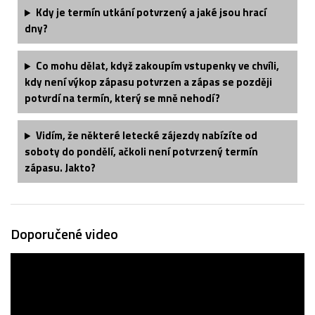
Kdy je termín utkání potvrzený a jaké jsou hrací
dny?
Co mohu dělat, když zakoupím vstupenky ve chvíli,
kdy není výkop zápasu potvrzen a zápas se později
potvrdí na termín, který se mně nehodí?
Vidím, že některé letecké zájezdy nabízíte od
soboty do pondělí, ačkoli není potvrzený termín
zápasu. Jakto?
Doporučené video