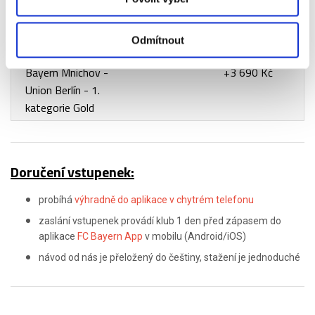
Bayern Mnichov -
+3 060 Kč
Union Berlín - 1.
Odmítnout
kategorie Premium
Bayern Mnichov -
+3 690 Kč
Union Berlín - 1.
kategorie Gold
Doručení vstupenek:
probíhá
výhradně do aplikace v chytrém telefonu
zaslání vstupenek provádí klub 1 den před zápasem do
aplikace
FC Bayern App
v mobilu (Android/iOS)
návod od nás je přeložený do češtiny, stažení je jednoduché