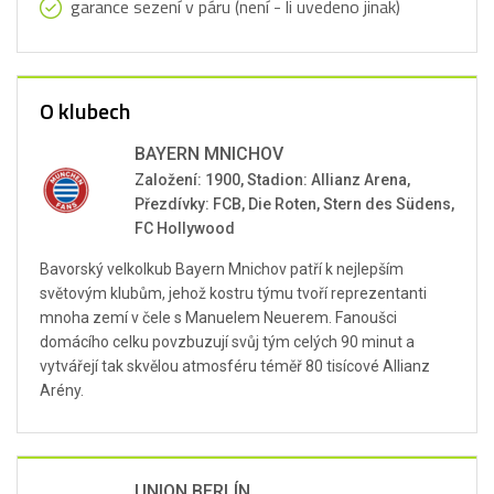
garance sezení v páru (není - li uvedeno jinak)
O klubech
BAYERN MNICHOV
Založení: 1900, Stadion: Allianz Arena,
Přezdívky: FCB, Die Roten, Stern des Südens,
FC Hollywood
Bavorský velkolkub Bayern Mnichov patří k nejlepším
světovým klubům, jehož kostru týmu tvoří reprezentanti
mnoha zemí v čele s Manuelem Neuerem. Fanoušci
domácího celku povzbuzují svůj tým celých 90 minut a
vytvářejí tak skvělou atmosféru téměř 80 tisícové Allianz
Arény.
UNION BERLÍN