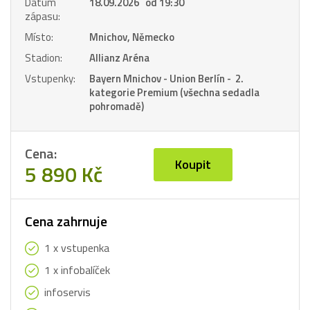
Datum
18.09.2026 od 19:30
zápasu:
Místo:
Mnichov, Německo
Stadion:
Allianz Aréna
Vstupenky:
Bayern Mnichov - Union Berlín - 2.
kategorie Premium (všechna sedadla
pohromadě)
Cena:
Koupit
5 890 Kč
Cena zahrnuje
1 x vstupenka
1 x infobalíček
infoservis