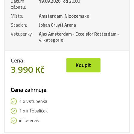
Datum
19.09.2026 od 20:00
zápasu:
Místo:
Amsterdam, Nizozemsko
Stadion:
Johan Cruyff Arena
Vstupenky:
Ajax Amsterdam - Excelsior Rotterdam -
4. kategorie
Cena:
Koupit
3 990 Kč
Cena zahrnuje
1 x vstupenka
1 x infobalíček
infoservis