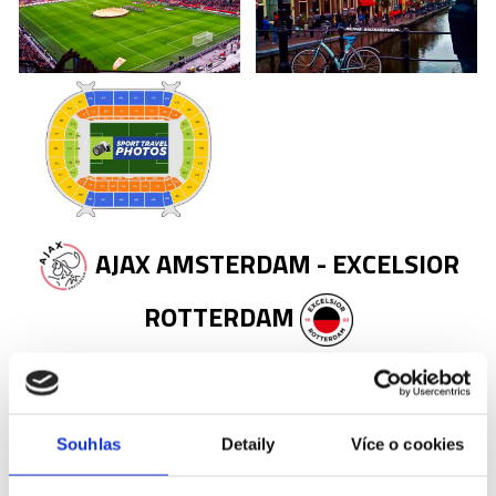
AJAX AMSTERDAM - EXCELSIOR
ROTTERDAM
Příplatky za vstupenky vyšší kategorie
Souhlas
Detaily
Více o cookies
Název
Příplatek