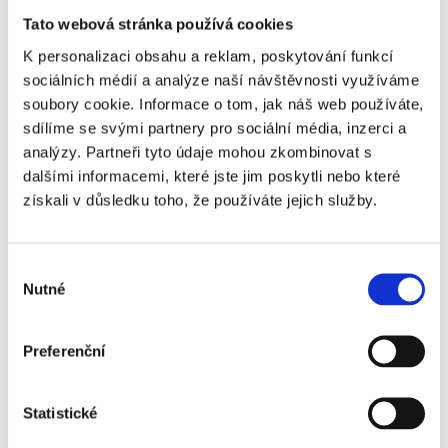
Ajax Amsterdam -
+790 Kč
Tato webová stránka používá cookies
Excelsior Rotterdam -
K personalizaci obsahu a reklam, poskytování funkcí
3. kategorie
sociálních médií a analýze naší návštěvnosti využíváme
Ajax Amsterdam -
+1 230 Kč
soubory cookie. Informace o tom, jak náš web používáte,
Excelsior Rotterdam -
sdílíme se svými partnery pro sociální média, inzerci a
2. kategorie
analýzy. Partneři tyto údaje mohou zkombinovat s
dalšími informacemi, které jste jim poskytli nebo které
Ajax Amsterdam -
+3 060 Kč
získali v důsledku toho, že používáte jejich služby.
Excelsior Rotterdam -
1. kategorie
Výběr
Nutné
souhlasu
Preferenční
Doručení vstupenek probíhá výhradně do
aplikace v chytrém telefonu:
Statistické
zaslání vstupenek 1 den před zápasem do aplikace AJAX v