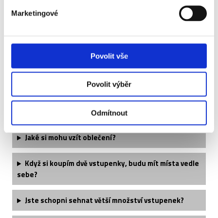
mobilu (Android/iOS)
přesné instrukce ke stažení aplikace a vstupenek Vám
Marketingové
zašleme emailem
Povolit vše
Často kladené otázky:
Povolit výběr
Je termín utkání finálně potvrzený?
Odmítnout
Jaké si mohu vzít oblečení?
Když si koupím dvě vstupenky, budu mít místa vedle
sebe?
Jste schopni sehnat větší množství vstupenek?