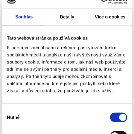
HEERENVEEN
Souhlas
Detaily
Více o cookies
Příplatky za vstupenky vyšší kategorie
Tato webová stránka používá cookies
K personalizaci obsahu a reklam, poskytování funkcí
Název
Příplatek
sociálních médií a analýze naší návštěvnosti využíváme
soubory cookie. Informace o tom, jak náš web používáte,
Ajax Amsterdam - SC
+1 320 Kč
sdílíme se svými partnery pro sociální média, inzerci a
Heerenveen - 3.
analýzy. Partneři tyto údaje mohou zkombinovat s
kategorie
dalšími informacemi, které jste jim poskytli nebo které
Ajax Amsterdam - SC
+1 320 Kč
získali v důsledku toho, že používáte jejich služby.
Heerenveen - 2.
kategorie
Výběr
Ajax Amsterdam - SC
+4 030 Kč
Nutné
souhlasu
Heerenveen - 1.
kategorie