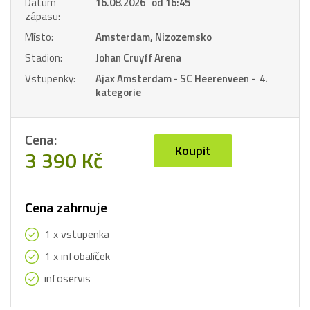
Datum
16.08.2026 od 16:45
zápasu:
Místo:
Amsterdam, Nizozemsko
Stadion:
Johan Cruyff Arena
Vstupenky:
Ajax Amsterdam - SC Heerenveen - 4.
kategorie
Cena:
Koupit
3 390 Kč
Cena zahrnuje
1 x vstupenka
1 x infobalíček
infoservis