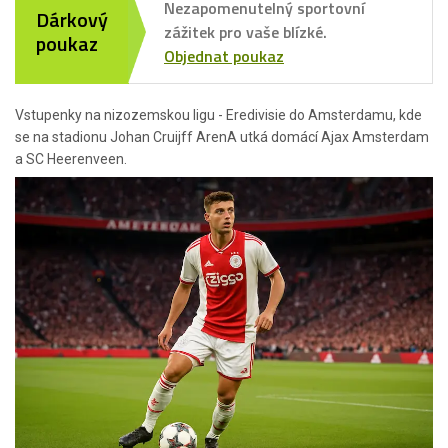
Nezapomenutelný sportovní
Dárkový
zážitek pro vaše blízké.
poukaz
Objednat poukaz
Vstupenky na nizozemskou ligu - Eredivisie do Amsterdamu, kde
se na stadionu Johan Cruijff ArenA utká domácí Ajax Amsterdam
a SC Heerenveen.