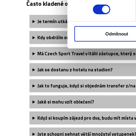
Často kladené otázky:
Je termín utkání finálně potvrzený?
Odmítnout
Kdy obdržím své vstupenky?
Má Czech Sport Travel v Itálii zástupce, který s
Jak se dostanu z hotelu na stadion?
Jak to funguje, když si objednám transfer z/na
Jaké si mohu vzít oblečení?
Když si koupím zájezd pro dva, budu mít místa 
Jste schopni sehnat větší množství vstupenek