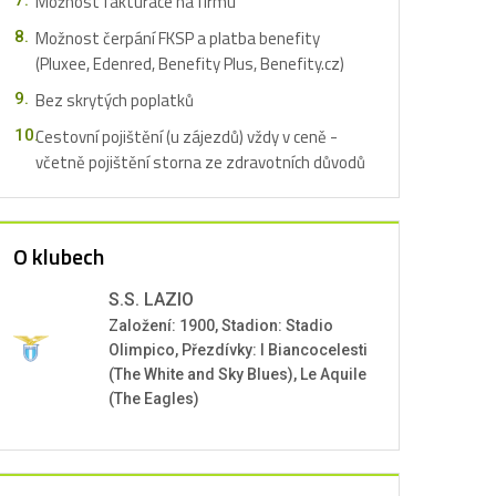
Možnost fakturace na firmu
Možnost čerpání FKSP a platba benefity
(Pluxee, Edenred, Benefity Plus, Benefity.cz)
Bez skrytých poplatků
Cestovní pojištění (u zájezdů) vždy v ceně -
včetně pojištění storna ze zdravotních důvodů
O klubech
S.S. LAZIO
Založení: 1900, Stadion: Stadio
Olimpico, Přezdívky: I Biancocelesti
(The White and Sky Blues), Le Aquile
(The Eagles)