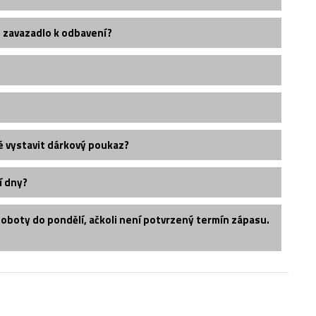
é zavazadlo k odbavení?
é vystavit dárkový poukaz?
í dny?
soboty do pondělí, ačkoli není potvrzený termín zápasu.