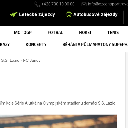
+420 730 10 00 00
info@czechsporttrave
Letecké zájezdy
Autobusové zájezdy
MOTOGP
FOTBAL
HOKEJ
TENIS
UKAZY
KONCERTY
BĚHÁNÍ A PŮLMARATONY SUPERH
S.S. Lazio - FC Janov
alším kole Série A utká na Olympijském stadionu domácí S.S. Lazio