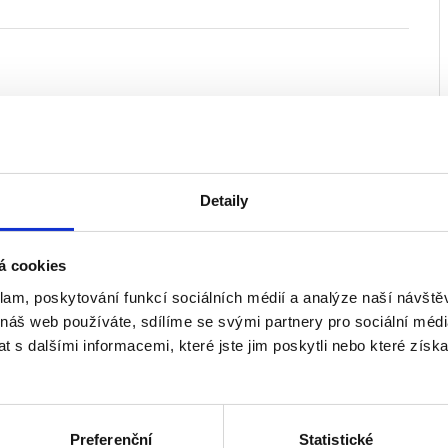
Příplatek
+1 500 Kč
Detaily
+2 000 Kč
+900 Kč
á cookies
tě
+400 Kč
klam, poskytování funkcí sociálních médií a analýze naší návšt
 náš web používáte, sdílíme se svými partnery pro sociální média
+2 000 Kč
 s dalšími informacemi, které jste jim poskytli nebo které získa
Preferenční
Statistické