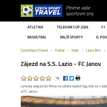
Plníme vaše
sportovní sny
ATLETIKA
TELEKOM CUP 2026
F1
BASKETBAL
DALŠÍ SPORTY
D. PO
CzechSportTravel
Fotbal
Itálie
Lazio Řím
Zájezd na S.S. Lazio - FC Janov
1x
Letecký zájezd do Říma na utkání italské ligy, kde se v d
a FC Janov.