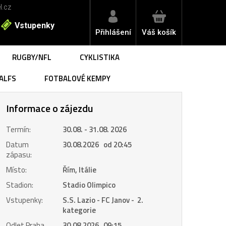
l.cz
Vstupenky
Přihlášení
Váš košík
RUGBY/NFL
CYKLISTIKA
ALFS
FOTBALOVÉ KEMPY
Informace o zájezdu
Termín:
30.08. - 31.08. 2026
Datum
30.08.2026 od 20:45
zápasu:
Místo:
Řím, Itálie
Stadion:
Stadio Olimpico
Vstupenky:
S.S. Lazio - FC Janov - 2.
kategorie
Odlet Praha
30.08.2026 09:15