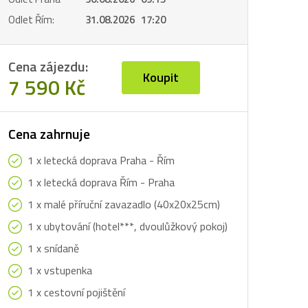
Odlet Řím:
31.08.2026 17:20
Cena zájezdu:
Koupit
7 590 Kč
Cena zahrnuje
1 x letecká doprava Praha - Řím
1 x letecká doprava Řím - Praha
1 x malé příruční zavazadlo (40x20x25cm)
1 x ubytování (hotel***, dvoulůžkový pokoj)
1 x snídaně
1 x vstupenka
1 x cestovní pojištění