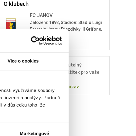
O klubech
FC JANOV
Založení: 1893, Stadion: Stadio Luigi
Ferraris Janov, Přezdívky: Il Grifone,
I Rossoblù
Více o cookies
Nezapomenutelný
Dárkový
sportovní zážitek pro vaše
poukaz
blízké.
Objednat poukaz
ěvnosti využíváme soubory
, inzerci a analýzy. Partneři
li v důsledku toho, že
Marketingové