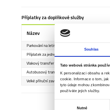
Příplatky za doplňkové služby
Název
Parkování na letišti v Praze
Souhlas
Příplatek za jednolůžkový pokoj
Vlakový transfer letiště - Řím centrum - letiště
Tato webová stránka použív
Autobusový transfer letiště - Řím centrum - letiš
K personalizaci obsahu a re
cookie. Informace o tom, jak
Velké příruční zavazadlo (55x35x20cm)
tyto údaje mohou zkombinovat
používáte jejich služby.
Výběr
Nutné
souhlasu