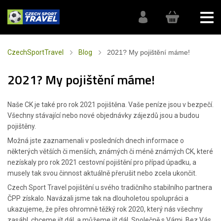
CzechSportTravel
Blog
2021? My pojištění máme!
2021? My pojištění máme!
Naše CK je také pro rok 2021 pojištěna. Vaše peníze jsou v bezpečí.
Všechny stávající nebo nové objednávky zájezdů jsou a budou
pojištěny.
Možná jste zaznamenali v posledních dnech informace o
některých větších či menších, známých či méně známých CK, které
nezískaly pro rok 2021 cestovní pojištění pro případ úpadku, a
musely tak svou činnost aktuálně přerušit nebo zcela ukončit.
Czech Sport Travel pojištění u svého tradičního stabilního partnera
ČPP získalo. Navázali jsme tak na dlouholetou spolupráci a
ukazujeme, že přes ohromně těžký rok 2020, který nás všechny
zasáhl, chceme jít dál, a můžeme jít dál. Společně s Vámi. Bez Vás,