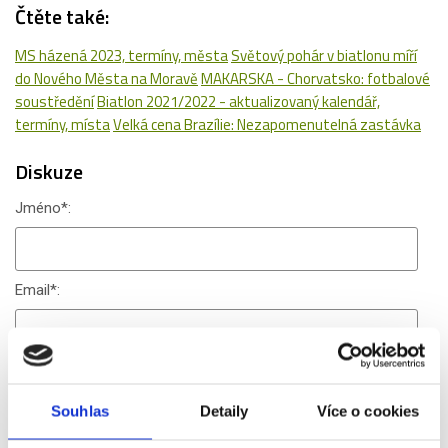
Čtěte také:
MS házená 2023, termíny, města
Světový pohár v biatlonu míří
do Nového Města na Moravě
MAKARSKA - Chorvatsko: fotbalové
soustředění
Biatlon 2021/2022 - aktualizovaný kalendář,
termíny, místa
Velká cena Brazílie: Nezapomenutelná zastávka
Diskuze
Jméno
*
:
Email
*
:
WWW:
Souhlas
Detaily
Více o cookies