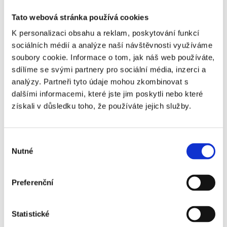
Nadpis:
Tato webová stránka používá cookies
K personalizaci obsahu a reklam, poskytování funkcí
Text
*
:
sociálních médií a analýze naší návštěvnosti využíváme
soubory cookie. Informace o tom, jak náš web používáte,
sdílíme se svými partnery pro sociální média, inzerci a
analýzy. Partneři tyto údaje mohou zkombinovat s
dalšími informacemi, které jste jim poskytli nebo které
získali v důsledku toho, že používáte jejich služby.
Výběr
Nutné
souhlasu
SPAM
*
:
Kolik je jedna
mínus jedna?
Preferenční
(slovy)
Statistické