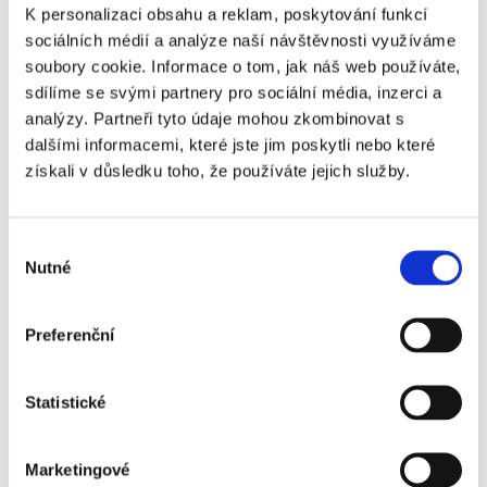
Snídaně
K personalizaci obsahu a reklam, poskytování funkcí
Celodenní volný program - koupání u moře, návštěva
sociálních médií a analýze naší návštěvnosti využíváme
městečka
soubory cookie. Informace o tom, jak náš web používáte,
Ve večerních hodinách odjezd do ČR
sdílíme se svými partnery pro sociální média, inzerci a
analýzy. Partneři tyto údaje mohou zkombinovat s
Neděle 24.května 2020
dalšími informacemi, které jste jim poskytli nebo které
získali v důsledku toho, že používáte jejich služby.
V ranních hodinách návrat do ČR
https://www.czechsporttravel.cz/zajezd-na-giro-ditalia.html
Výběr
Nutné
souhlasu
Hodnocení článku
Preferenční
3
Statistické
Čtěte také:
MotoGP 2021 - kalendář
Snídaně - start nového dne
Lisabon,
Marketingové
památky, rady
Biatlon 2020/2021 - aktualizovaný kalendář,