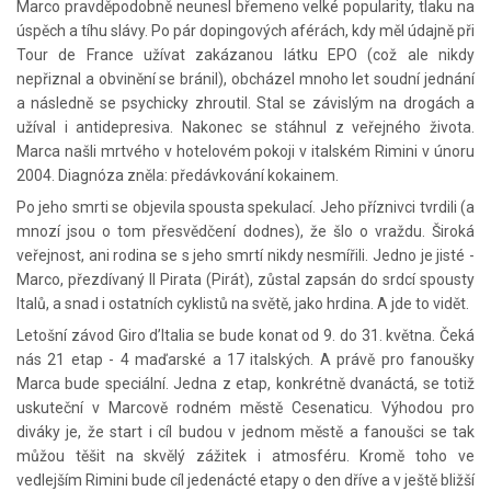
Marco pravděpodobně neunesl břemeno velké popularity, tlaku na
úspěch a tíhu slávy. Po pár dopingových aférách, kdy měl údajně při
Tour de France užívat zakázanou látku EPO (což ale nikdy
nepřiznal a obvinění se bránil), obcházel mnoho let soudní jednání
a následně se psychicky zhroutil. Stal se závislým na drogách a
užíval i antidepresiva. Nakonec se stáhnul z veřejného života.
Marca našli mrtvého v hotelovém pokoji v italském Rimini v únoru
2004. Diagnóza zněla: předávkování kokainem.
Po jeho smrti se objevila spousta spekulací. Jeho příznivci tvrdili (a
mnozí jsou o tom přesvědčení dodnes), že šlo o vraždu. Široká
veřejnost, ani rodina se s jeho smrtí nikdy nesmířili. Jedno je jisté -
Marco, přezdívaný Il Pirata (Pirát), zůstal zapsán do srdcí spousty
Italů, a snad i ostatních cyklistů na světě, jako hrdina. A jde to vidět.
Letošní závod Giro d’Italia se bude konat od 9. do 31. května. Čeká
nás 21 etap - 4 maďarské a 17 italských. A právě pro fanoušky
Marca bude speciální. Jedna z etap, konkrétně dvanáctá, se totiž
uskuteční v Marcově rodném městě Cesenaticu. Výhodou pro
diváky je, že start i cíl budou v jednom městě a fanoušci se tak
můžou těšit na skvělý zážitek i atmosféru. Kromě toho ve
vedlejším Rimini bude cíl jedenácté etapy o den dříve a v ještě bližší