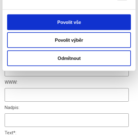
termíny, místa
MS Biatlon 2021 Pokljuka, program
Diskuze
Povolit vše
Jméno
*
:
Povolit výběr
Email
*
:
Odmítnout
WWW:
Nadpis:
Text
*
: