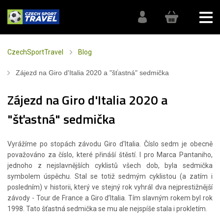
CzechSportTravel
Blog
Zájezd na Giro d'Italia 2020 a "šťastná" sedmička
Zájezd na Giro d'Italia 2020 a
"šťastná" sedmička
Vyrážíme po stopách závodu Giro d'Italia. Číslo sedm je obecně
považováno za číslo, které přináší štěstí. I pro Marca Pantaniho,
jednoho z nejslavnějších cyklistů všech dob, byla sedmička
symbolem úspěchu. Stal se totiž sedmým cyklistou (a zatím i
posledním) v historii, který ve stejný rok vyhrál dva nejprestižnější
závody - Tour de France a Giro d’Italia. Tím slavným rokem byl rok
1998. Tato šťastná sedmička se mu ale nejspíše stala i prokletím.