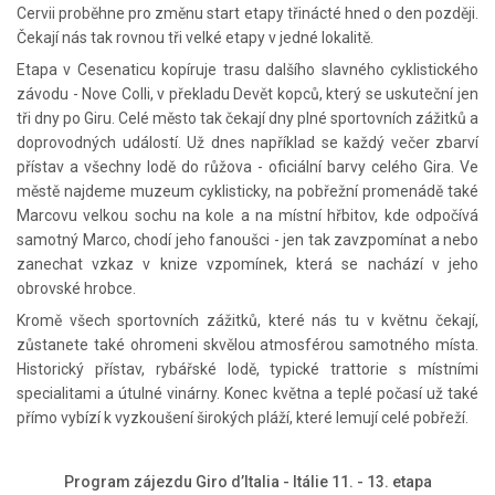
Cervii proběhne pro změnu start etapy třinácté hned o den později.
Čekají nás tak rovnou tři velké etapy v jedné lokalitě.
Etapa v Cesenaticu kopíruje trasu dalšího slavného cyklistického
závodu - Nove Colli, v překladu Devět kopců, který se uskuteční jen
tři dny po Giru. Celé město tak čekají dny plné sportovních zážitků a
doprovodných událostí. Už dnes například se každý večer zbarví
přístav a všechny lodě do růžova - oficiální barvy celého Gira. Ve
městě najdeme muzeum cyklisticky, na pobřežní promenádě také
Marcovu velkou sochu na kole a na místní hřbitov, kde odpočívá
samotný Marco, chodí jeho fanoušci - jen tak zavzpomínat a nebo
zanechat vzkaz v knize vzpomínek, která se nachází v jeho
obrovské hrobce.
Kromě všech sportovních zážitků, které nás tu v květnu čekají,
zůstanete také ohromeni skvělou atmosférou samotného místa.
Historický přístav, rybářské lodě, typické trattorie s místními
specialitami a útulné vinárny. Konec května a teplé počasí už také
přímo vybízí k vyzkoušení širokých pláží, které lemují celé pobřeží.
Program zájezdu Giro d’Italia - Itálie 11. - 13. etapa