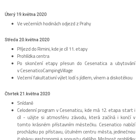
Úterý 19.května 2020
Ve večerních hodinách odjezd z Prahy
Středa 20.května 2020
Příjezd do Rimini, kde je cíl 11. etapy
Prohlídka centra
Po skončení etapy přesun do Cesenatica a ubytování
v CesenaticoCampingVillage
Večerní fakultativní výlet lodí s jídlem, vínem a diskotékou
Čtvrtek 21.května 2020
Snídaně
Celodenní program v Cesenaticu, kde má 12. etapa start i
cíl - užijte si atmosféru závodu, která začíná i končí v
tomto krásném přístavním městečku. Cesenatico nabízí
procházku po přístavu, útulném centru města, jedinečnou
italskou gastronomii a spoustu dalšího. Možnost prohlídky