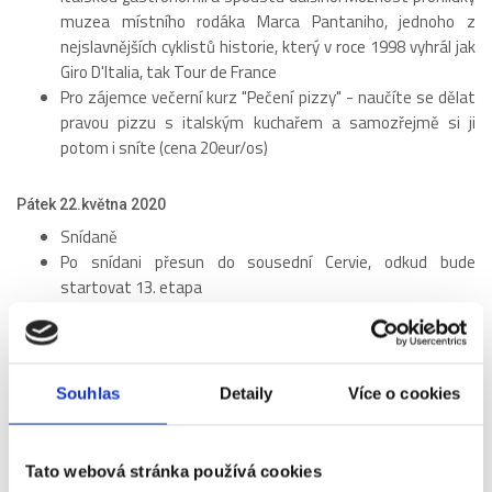
muzea místního rodáka Marca Pantaniho, jednoho z
nejslavnějších cyklistů historie, který v roce 1998 vyhrál jak
Giro D'Italia, tak Tour de France
Pro zájemce večerní kurz "Pečení pizzy" - naučíte se dělat
pravou pizzu s italským kuchařem a samozřejmě si ji
potom i sníte (cena 20eur/os)
Pátek 22.května 2020
Snídaně
Po snídani přesun do sousední Cervie, odkud bude
startovat 13. etapa
Odpoledne možnost koupání u moře
V pozdních odpoledních hodinách odjezd do San Marina,
třetího nejmenšího státu Evropy, prohlídka města spojená
s krásnými výhledy do okolí a navíc s ochutnávkou vína a
Souhlas
Detaily
Více o cookies
místních likérů
Sobota 23.května 2020
Tato webová stránka používá cookies