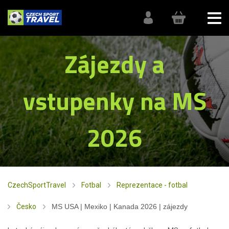
Zájezdy a
vstupenky na MS
2026
CzechSportTravel
Fotbal
Reprezentace - fotbal
Česko
MS USA | Mexiko | Kanada 2026 | zájezdy