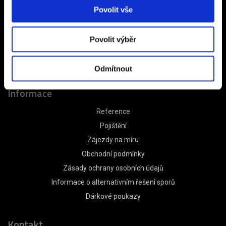
Povolit vše
CZECH SPORT TRAVEL s.r.o.
Na Terase 145/5
182 00 Praha 8 – Ďáblice
Povolit výběr
IČ 24311197
DIČ CZ24311197
Odmítnout
Informace
Reference
Pojištění
Zájezdy na míru
Obchodní podmínky
Zásady ochrany osobních údajů
Informace o alternativním řešení sporů
Dárkové poukazy
Kontakt