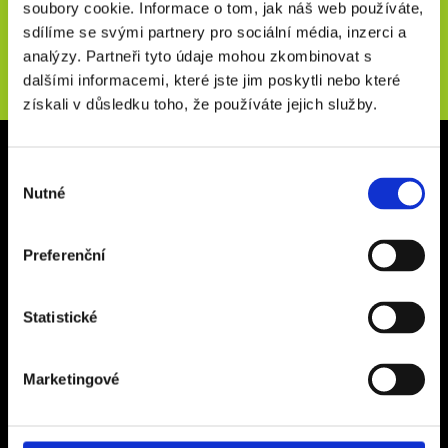
soubory cookie. Informace o tom, jak náš web používáte,
Novinky e-mailem
sdílíme se svými partnery pro sociální média, inzerci a
analýzy. Partneři tyto údaje mohou zkombinovat s
ODESLAT
dalšími informacemi, které jste jim poskytli nebo které
získali v důsledku toho, že používáte jejich služby.
Kancelář Rakovník
Výběr
Vysoká 267
Nutné
souhlasu
26901, Rakovník
Otevírací doba: Po - Pá 9:00 - 16:00
Preferenční
Kancelář Praha
Statistické
Ďáblická 118/63
182 00 Praha 8 – Ďáblice
Otevírací doba: Po - Pá 9:00 - 17:00
Marketingové
Sídlo společnosti