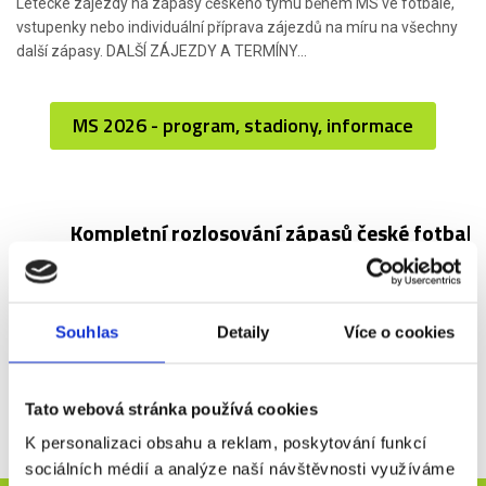
Letecké zájezdy na zápasy českého týmu během MS ve fotbale,
vstupenky nebo individuální příprava zájezdů na míru na všechny
další zápasy. DALŠÍ ZÁJEZDY A TERMÍNY...
MS 2026 - program, stadiony, informace
Kompletní rozlosování zápasů české fotbal
ZÁPAS
DATUM
ČAS (lokální)
MÍSTO
STA
ČESKO
- J. Korea
11.6.2026
20:00
Mexiko
Guada
Souhlas
Detaily
Více o cookies
ČESKO
- JAR
18.6.2026
12:00
USA
Atlant
ČESKO
- Mexiko
24.6.2026
19:00
Mexiko
Mexic
Tato webová stránka používá cookies
K personalizaci obsahu a reklam, poskytování funkcí
sociálních médií a analýze naší návštěvnosti využíváme