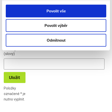
Povolit vše
Povolit výběr
SPAM
*
:
Odmítnout
Kolik je jedna
mínus jedna?
(slovy)
Uložit
Položky
označené
*
je
nutno vyplnit.