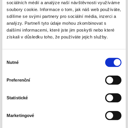
Diskuze
sociálních médií a analýze naší návštěvnosti využíváme
soubory cookie. Informace o tom, jak náš web používáte,
Jméno
*
:
sdílíme se svými partnery pro sociální média, inzerci a
analýzy. Partneři tyto údaje mohou zkombinovat s
dalšími informacemi, které jste jim poskytli nebo které
Email
*
:
získali v důsledku toho, že používáte jejich služby.
Výběr
WWW:
Nutné
souhlasu
Preferenční
Nadpis:
Statistické
Text
*
:
Marketingové