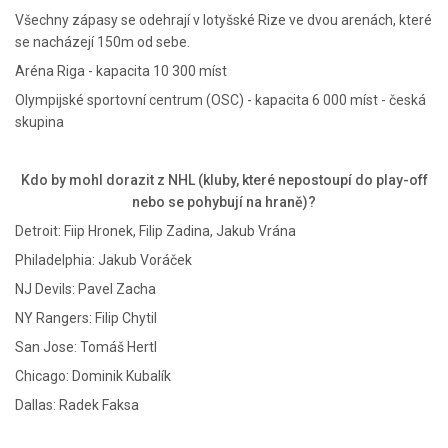
Všechny zápasy se odehrají v lotyšské Rize ve dvou arenách, které
se nacházejí 150m od sebe.
Aréna Riga - kapacita 10 300 míst
Olympijské sportovní centrum (OSC) - kapacita 6 000 míst - česká
skupina
Kdo by mohl dorazit z NHL (kluby, které nepostoupí do play-off
nebo se pohybují na hraně)?
Detroit: Fiip Hronek, Filip Zadina, Jakub Vrána
Philadelphia: Jakub Voráček
NJ Devils: Pavel Zacha
NY Rangers: Filip Chytil
San Jose: Tomáš Hertl
Chicago: Dominik Kubalík
Dallas: Radek Faksa