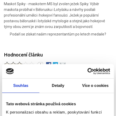
Maskot Spiky - maskotem MS byl zvolen ježek Spiky. Výběr
maskota probíhal v Bělorusku i Lotyšsku a návrhy posílali
profesionální umělci i hokejoví fanoušci. Ježek je populární
postavou běloruské i lotyšské mytologie a stejně jako hokejové
týmy obou zemí je znám svou zarputilostí a bojovností.
Podaří se získat našim reprezentantům po letech medaile?
Hodnocení článku
4
Čtěte také:
Souhlas
Detaily
Více o cookies
Los Angeles - nová hokejová destinace
Jaromír Jágr do Calgary
Flames!
Oficiální maskot MS v hokeji 2018 představen!
Kanadsko-americká NHL odstartovala
Tabulky NHL po třetině
Tato webová stránka používá cookies
sezony
K personalizaci obsahu a reklam, poskytování funkcí