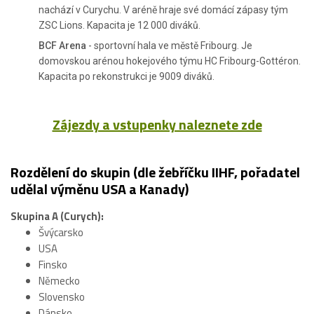
nachází v Curychu. V aréně hraje své domácí zápasy tým
ZSC Lions. Kapacita je 12 000 diváků.
BCF Arena
- sportovní hala ve městě Fribourg. Je
domovskou arénou hokejového týmu HC Fribourg-Gottéron.
Kapacita po rekonstrukci je 9009 diváků.
Zájezdy a vstupenky naleznete zde
Rozdělení do skupin (dle žebříčku IIHF, pořadatel
udělal výměnu USA a Kanady)
Skupina A (Curych):
Švýcarsko
USA
Finsko
Německo
Slovensko
Dánsko