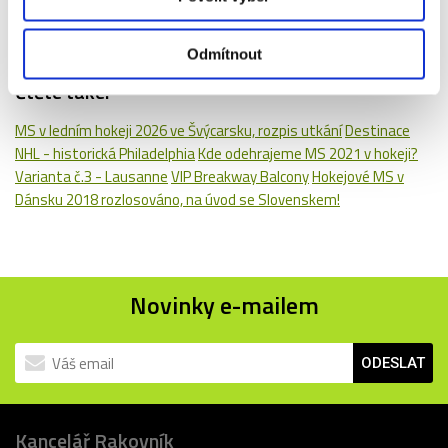
2
Odmítnout
Čtěte také:
MS v ledním hokeji 2026 ve Švýcarsku, rozpis utkání
Destinace
NHL - historická Philadelphia
Kde odehrajeme MS 2021 v hokeji?
Varianta č.3 - Lausanne
VIP Breakway Balcony
Hokejové MS v
Dánsku 2018 rozlosováno, na úvod se Slovenskem!
Novinky e-mailem
ODESLAT
Kancelář Rakovník