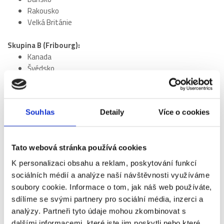
Rakousko
Velká Británie
Skupina B (Fribourg):
Kanada
Švédsko
Česko
Lotyšsko
Norsko
Souhlas
Detaily
Více o cookies
Slovinsko
Itálie
Maďarsko
Tato webová stránka používá cookies
Na co se těšit?
K personalizaci obsahu a reklam, poskytování funkcí
sociálních médií a analýze naší návštěvnosti využíváme
Česká reprezentace se ve skupině B utká mimo jiné s Kanadou,
soubory cookie. Informace o tom, jak náš web používáte,
Švédskem a Lotyšskem. Očekává se vysoce kvalitní hokej a
sdílíme se svými partnery pro sociální média, inzerci a
napínavé duely už v základní skupině. Šampionát nabídne nejen
analýzy. Partneři tyto údaje mohou zkombinovat s
sportovní zážitky, ale také skvělou atmosféru pro fanoušky v
dalšími informacemi, které jste jim poskytli nebo které