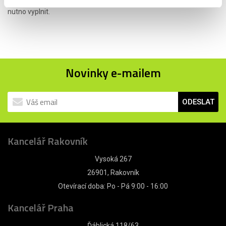
označené
*
je
nutno vyplnit.
Novinky e-mailem
ODESLAT
Kancelář Rakovník
Vysoká 267
26901, Rakovník
Otevírací doba: Po - Pá 9:00 - 16:00
Kancelář Praha
Ďáblická 118/63