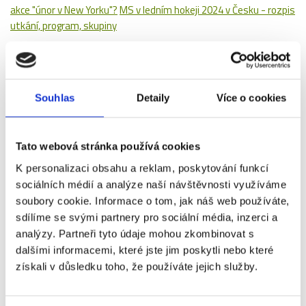
akce "únor v New Yorku"?
MS v ledním hokeji 2024 v Česku - rozpis
utkání, program, skupiny
Diskuze
Jméno
*
:
Souhlas
Detaily
Více o cookies
Email
*
:
Tato webová stránka používá cookies
K personalizaci obsahu a reklam, poskytování funkcí
sociálních médií a analýze naší návštěvnosti využíváme
WWW:
soubory cookie. Informace o tom, jak náš web používáte,
sdílíme se svými partnery pro sociální média, inzerci a
analýzy. Partneři tyto údaje mohou zkombinovat s
dalšími informacemi, které jste jim poskytli nebo které
Nadpis:
získali v důsledku toho, že používáte jejich služby.