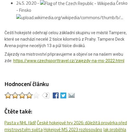
24.5. 20:20 -
Česko
- Finsko
Čeští hokejisté odehrají celou základní skupinu ve městě Tampere,
které se nachází necelé 2 tisíce kilometrů z Prahy. Tampere Deck
Arena pojme necelých 13 a půl tisíce diváků.
Zájezdy na mistrovství připravujeme a objeví se na našem webu
zde:
https://www.czechsporttravel.cz/zajezdy-na-ms-2022.html
Hodnocení článku
2
Čtěte také:
Pasta v NHL řádí!
České hokejové hry 2026: důležitá prověrka před
mistrovstvím světa
Hokejové MS 2023 rozlosováno
Jak proběhla