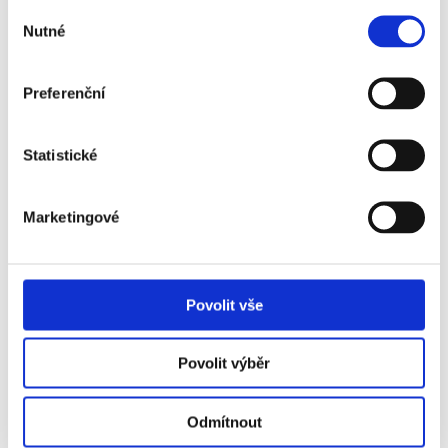
Text
*
:
Výběr
Nutné
souhlasu
Preferenční
Statistické
Marketingové
SPAM
*
:
Kolik je jedna
mínus jedna?
(slovy)
Povolit vše
Povolit výběr
Uložit
Odmítnout
Položky