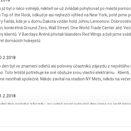
2.2018
 již byl o něco volnější, někteří se už zvládali pohybovat po městě pomo
 Top of the Rock, odkud je asi nejhezčí výhled na New York, poté jsme pře
y Fields, kde je u domu Dakota vzdán hold Johnu Lennonovi. Dobrovolníci 
, konkrétně Ground Zero, Wall Street, One World Trade Center atd. Več
ny klientů. V Barclays Aréně přivitali Islanders Red Wings a byli jsme sv
řel domácích hokejistů.
0.2.2018
o den byl ve znamení odletů asi poloviny účastníků zájezdu z největšího 
 Toto letiště potřebuje ke své obsluze svou vlastní elektrárnu... Klienti, 
sme nestíhali společně. Někdo zavítal na stadion NY Mets, někdo na več
1.2.2018
dní den našeho zájezdu...po volné první polovině dne jsme se opět přes
 Calgary Flames, nutno podotknout, že úspěšně. Opět jsme měli možnost vid
kontextu jsme vlastně viděli všechny české i slovenské hokejisty co vůbe