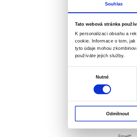
Pondělí 
Souhlas
Závěrečný 
Italy, Fla
Tato webová stránka použív
K personalizaci obsahu a re
Hodnoc
cookie. Informace o tom, jak
tyto údaje mohou zkombinovat
používáte jejich služby.
Čtěte t
Výběr
Nutné
souhlasu
Global Se
před mis
Diskuz
Odmítnout
Jméno
*
:
Email
*
: