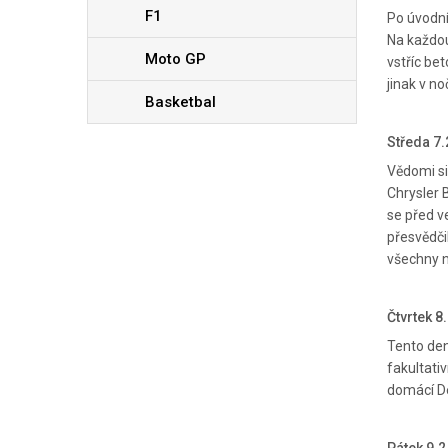
F1
Po úvodní
Na každou
Moto GP
vstříc be
jinak v n
Basketbal
Středa 7
Vědomi si
Chrysler 
se před v
přesvědči
všechny n
Čtvrtek 8
Tento den
fakultati
domácí Dev