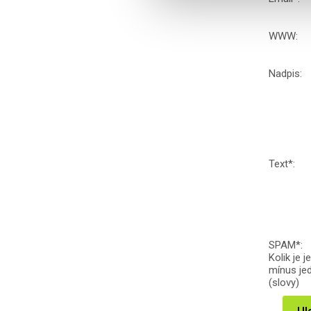
WWW:
Nadpis:
Text
*
:
SPAM
*
:
Kolik je j
mínus je
(slovy)
Ul