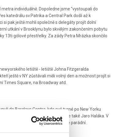
cí metra individuálně. Dopoledne jsme "vystoupali do
s katedrálu sv.Patrika a Central Park došli až k
si pak ještě mohli společně s delegáty projít dolní
erní utkání v Brooklynu bylo skvělým zakončením pobytu
ědky 13ti gólové přestřelky. Za zády Petra Mrázka skončilo
newyorského letiště - letiště Johna Fitzgeralda
kteří ještě v NY zůstávali měli volný den a možnost projít si
erní Times Square, na Broadway atd.
unuli do Barclays Centra, kde své turné po New Yorku
ět Frolíka, na chvilku i Ritticha, ale také Jaro Haláka. V
c vidět šlo, tedy z pohledu vlastence parádní.