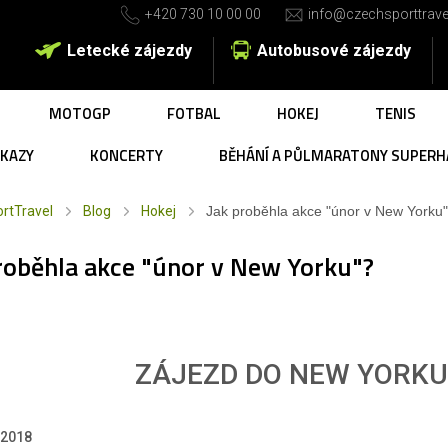
+420 730 10 00 00
info@czechsporttrave
Letecké zájezdy
Autobusové zájezdy
MOTOGP
FOTBAL
HOKEJ
TENIS
UKAZY
KONCERTY
BĚHÁNÍ A PŮLMARATONY SUPERH
rtTravel
Blog
Hokej
Jak proběhla akce "únor v New Yorku
roběhla akce "únor v New Yorku"?
ZÁJEZD DO NEW YORKU 
.2018