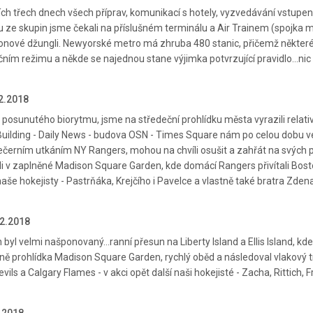
ch třech dnech všech příprav, komunikací s hotely, vyzvedávání vstupenek
 ze skupin jsme čekali na příslušném terminálu a Air Trainem (spojka 
tonové džungli. Newyorské metro má zhruba 480 stanic, přičemž některé vl
očním režimu a někde se najednou stane výjimka potvrzující pravidlo...ni
.2.2018
 posunutého biorytmu, jsme na středeční prohlídku města vyrazili relativ
Building - Daily News - budova OSN - Times Square nám po celou dobu velm
ečerním utkáním NY Rangers, mohou na chvíli osušit a zahřát na svých 
li v zaplněné Madison Square Garden, kde domácí Rangers přivítali Bosto
aše hokejisty - Pastrňáka, Krejčího i Pavelce a vlastně také bratra Zden
.2.2018
 byl velmi našponovaný...ranní přesun na Liberty Island a Ellis Island, 
vně prohlídka Madison Square Garden, rychlý oběd a následoval vlakový t
ils a Calgary Flames - v akci opět další naši hokejisté - Zacha, Rittich, F