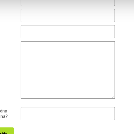
edna
dna?
ožit