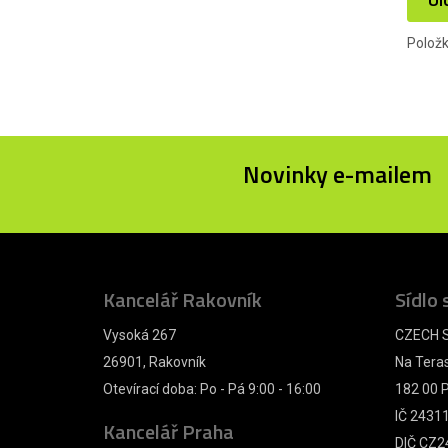
Polož
Novinky e-mailem
Kancelář Rakovník
Sídlo 
Vysoká 267
CZECH S
26901, Rakovník
Na Tera
Otevírací doba: Po - Pá 9:00 - 16:00
182 00 P
IČ 2431
Kancelář Praha
DIČ CZ2