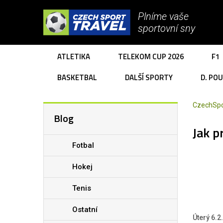
Plníme vaše
sportovní sny
ATLETIKA
TELEKOM CUP 2026
F1
BASKETBAL
DALŠÍ SPORTY
D. PO
CzechSpo
Blog
Jak p
Fotbal
Hokej
Tenis
Ostatní
Úterý 6.2