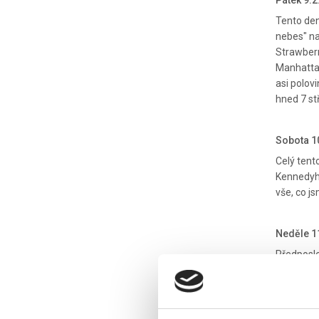
Pátek 9.
Tento den
nebes" na
Strawberr
Manhattan
asi polovi
hned 7 st
Sobota 1
Celý tent
Kennedyho.
vše, co j
Neděle 1
Předposle
zakončilo
celkovém 