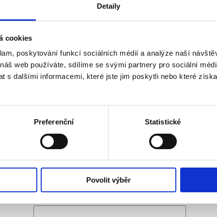
12.2.2018
Detaily
den byl opět ve znamení odletů. Klienti, odlétající až večer, měli ještě 
tiron Buliding a další zajímavosti New Yorku.
á cookies
klam, poskytování funkcí sociálních médií a analýze naší návšt
ení článku
 náš web používáte, sdílíme se svými partnery pro sociální média
 s dalšími informacemi, které jste jim poskytli nebo které získa
1
aké:
Preferenční
Statistické
ries ve Stockholmu 2023
Fanouškovská šála
Nové podpisy v NHL
NHL op
trovstvím světa
e
Povolit výběr