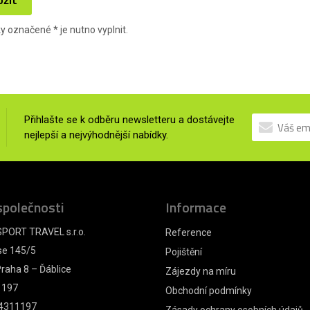
ky označené
*
je nutno vyplnit.
Přihlašte se k odběru newsletteru a dostávejte
nejlepší a nejvýhodnější nabídky.
společnosti
Informace
PORT TRAVEL s.r.o.
Reference
se 145/5
Pojištění
raha 8 – Ďáblice
Zájezdy na míru
1197
Obchodní podmínky
4311197