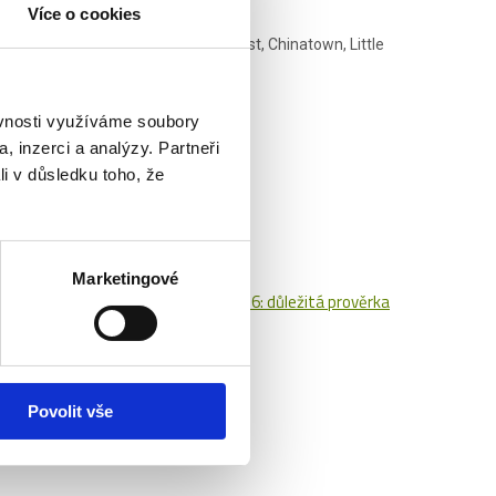
Více o cookies
možnost si projít např.Brooklynský most, Chinatown, Little
ěvnosti využíváme soubory
, inzerci a analýzy. Partneři
li v důsledku toho, že
Marketingové
ět s diváky!
České hokejové hry 2026: důležitá prověrka
Povolit vše