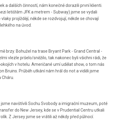
 a dalších činností, nám konečně dorazili první klienti.
mezi letištěm JFK a metrem - Subway) jsme se vydali
aky projíždějí, někde se rozdvojují, někde se chovají
c lehkého na úvod.
ně brzy. Bohužel na trase Bryant Park - Grand Central -
i vlezle pršelo/sněžilo, tak nakonec byli všichni rádi, že
pokojích v hotelu. Američané umí udělat show, o tom nás
n Bruins. Průběh utkání nám hrál do not a viděli jsme
a Cháru.
kde jsme navštívili Sochu Svobody a imigrační muzeum, poté
ransfer do New Jersey, kde se v Prudential Centru utkali
rolík. Z Jersey jsme se vrátili až někdy před půlnocí.