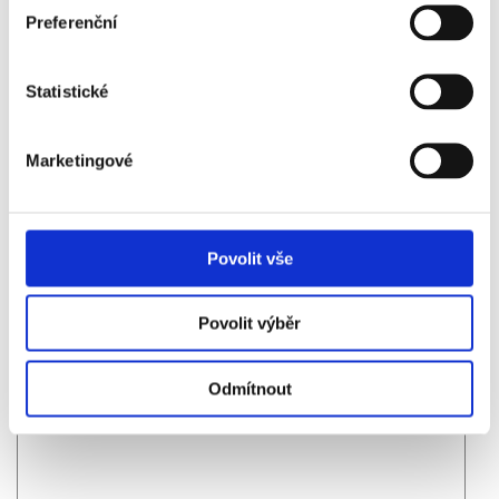
Preferenční
Email
*
:
Statistické
WWW:
Marketingové
Nadpis:
Povolit vše
Povolit výběr
Text
*
:
Odmítnout