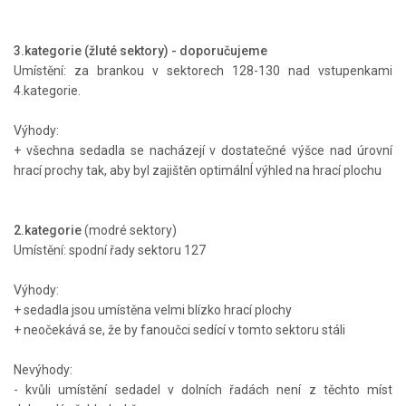
3.kategorie (žluté sektory) - doporučujeme
Umístění: za brankou v sektorech 128-130 nad vstupenkami
4.kategorie.
Výhody:
+ všechna sedadla se nacházejí v dostatečné výšce nad úrovní
hrací prochy tak, aby byl zajištěn optimálnÍ výhled na hrací plochu
2.kategorie
(modré sektory)
Umístění: spodní řady sektoru 127
Výhody:
+ sedadla jsou umístěna velmi blízko hrací plochy
+ neočekává se, že by fanoučci sedící v tomto sektoru stáli
Nevýhody:
- kvůli umístění sedadel v dolních řadách není z těchto míst