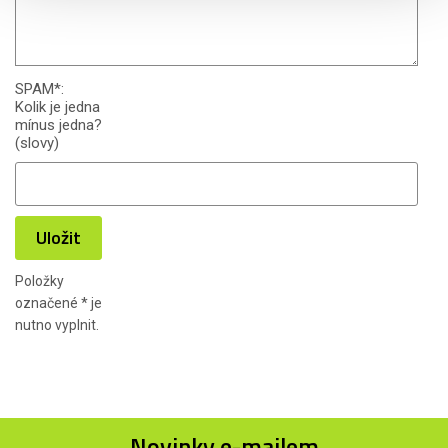
SPAM
*
:
Kolik je jedna
mínus jedna?
(slovy)
Uložit
Položky
označené
*
je
nutno vyplnit.
Novinky e-mailem