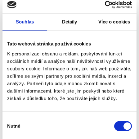
Máte rádi Premier League a chtěli byste zažít atmosféru fotbalu v
Anglii na vlastní kůži? Podívejte se na nabídku kliknutím
na:
https://www.czechsporttravel.cz/zajezdy-na-premier-
Souhlas
Detaily
Více o cookies
league.html
Tato webová stránka používá cookies
Hodnocení článku
K personalizaci obsahu a reklam, poskytování funkcí
sociálních médií a analýze naší návštěvnosti využíváme
4
soubory cookie. Informace o tom, jak náš web používáte,
sdílíme se svými partnery pro sociální média, inzerci a
Čtěte také:
analýzy. Partneři tyto údaje mohou zkombinovat s
Rozlosování Champions League a Evropské ligy
Přípravná utkání
dalšími informacemi, které jste jim poskytli nebo které
českých klubů
Nový formát Champions League!
Anglická Premier
získali v důsledku toho, že používáte jejich služby.
League, potvrzené termíny
Premier League zná svůj "jízdní řád"
Diskuze
Výběr
Nutné
souhlasu
Jméno
*
: