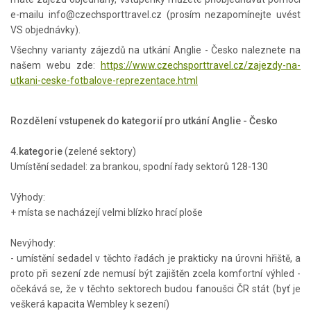
e-mailu info@czechsporttravel.cz (prosím nezapomínejte uvést
VS objednávky).
Všechny varianty zájezdů na utkání Anglie - Česko naleznete na
našem webu zde:
https://www.czechsporttravel.cz/zajezdy-na-
utkani-ceske-fotbalove-reprezentace.html
Rozdělení vstupenek do kategorií pro utkání Anglie - Česko
4.kategorie
(zelené sektory)
Umístění sedadel: za brankou, spodní řady sektorů 128-130
Výhody:
+ místa se nacházejí velmi blízko hrací ploše
Nevýhody:
- umístění sedadel v těchto řadách je prakticky na úrovni hřiště, a
proto při sezení zde nemusí být zajištěn zcela komfortní výhled -
očekává se, že v těchto sektorech budou fanoušci ČR stát (byť je
veškerá kapacita Wembley k sezení)