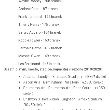
Wayne Rooney - 208 branek
Andrew Cole - 187 branek
Frank Lampard - 177 branek
Thierry Henry - 175 branek
Sergio Aguero - 164 branek
Robbie Fowler - 163 branek
Jermain Defoe - 162 branek
Michael Owen - 149 branek
Les Ferdinand - 146 branek
Účastníci (tým, město, stadion, kapacita) v sezoně 2019/2020:
Arsenal Londýn Emirates Stadium 59 867 diváků
Aston Villa Birmingham Villa Park 42 785 diváků
Bournemouth Bournemouth Dean Court 11 360
diváků
Brighton & Hove Albion Brighton Amex Stadium
30 750 diváků