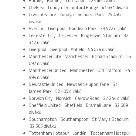
Burnley Burnley Turf Moor 22 546 diváků
Chelsea Londýn Stamford Bridge 41 631 diváků
Crystal Palace Londýn Selhurst Park 25 456
diváků
Everton Liverpool Goodison Park 39 572 diváků
Leicester City Leicester King Power Stadium 32
312 diváků
Liverpool Liverpool Anfield 54 074 diváků
Manchester City Manchester Etihad Stadium 55
097 diváků
Manchester United Manchester Old Trafford 74
994 diváků
Newcastle United Newcastle upon Tyne St
James' Park 52 405 diváků
Norwich City Norwich Carrow Road 27 244 diváků
Sheffield United Sheffield Bramall Lane 32 609
diváků
Southampton Southampton St Mary's Stadium
32 505 diváků
Tottenham Hotspur Londýn Tottenham Hotspur