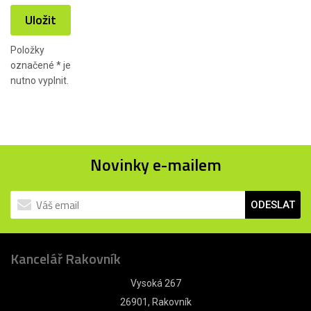
Uložit
Položky
označené
*
je
nutno vyplnit.
Novinky e-mailem
ODESLAT
Kancelář Rakovník
Vysoká 267
26901, Rakovník