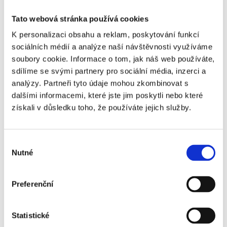
Tato webová stránka používá cookies
Merseyside derby - Liverpool - Everton
K personalizaci obsahu a reklam, poskytování funkcí
https://www.czechsporttravel.cz/zajezd-na-liverpool-everton-19-
sociálních médií a analýze naší návštěvnosti využíváme
20.html
soubory cookie. Informace o tom, jak náš web používáte,
https://www.czechsporttravel.cz/vstupenka-na-everton-liverpool-
sdílíme se svými partnery pro sociální média, inzerci a
19-20.html
analýzy. Partneři tyto údaje mohou zkombinovat s
dalšími informacemi, které jste jim poskytli nebo které
získali v důsledku toho, že používáte jejich služby.
další zájezdy a vstupenky na Premier League naleznete zde:
https://www.czechsporttravel.cz/zajezdy-na-premier-league.html
Výběr
Nutné
souhlasu
Preferenční
Hodnocení článku
2
Statistické