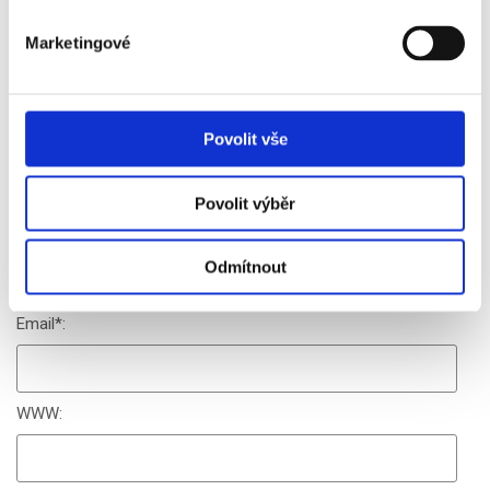
Čtěte také:
Marketingové
Los Ligy Mistrů, Evropské ligy a Konferenční ligy
Česko - Brazílie,
zájezdy, vstupenky
České týmy v pohárových předkolech - co
víme?
SenseBall
Jak probíhá takový autobusový zájezd? Díl 2. -
Povolit vše
Dortmund
Diskuze
Povolit výběr
Jméno
*
:
Odmítnout
Email
*
:
WWW: