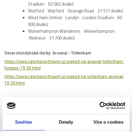
Stadium 62 062 diváků
Watford Watford Vicarage Road 21 577 diváků
West Ham United Londýn London Stadium 60
000 diváků
Wolverhampton Wanderers Wolverhampton
Molineux 31 700 diváků
Severolondýnské derby: Arsenal - Tottenham
https://www.czechsporttravel.cz/zajezd-na-arsenal-tottenham-
hotspur-19-20.html
https://www.czechsporttravel.cz/zajezd-na-tottenham-arsenal-
19-20.html
Manchesterské derby: Manchester City - Manchester United
https://www.czechsporttravel.cz/zajezd-na-manchester-city-
manchester-united-19-20.html
Souhlas
Detaily
Více o cookies
https://www.czechsporttravel.cz/zajezd-na-manchester-united-
manchester-city-19-20.html